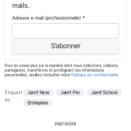
mails.
O
Adresse e-mail (professionnelle)
*
b
l
i
S’abonner
g
a
t
Pour en savoir plus sur la manière dont nous collectons, utilisons,
o
partageons, transférons et protégeant vos informations
personnelles, veuillez consulter notre
Politique de confidentialité
.
i
r
e
Étiquett
Jamf Now
Jamf Pro
Jamf School
es:
Entreprise
PARTAGER