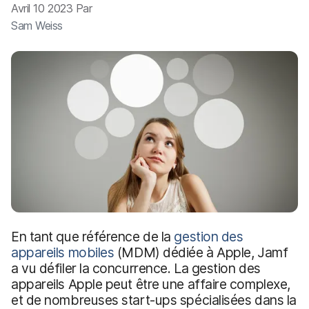
p
m
Avril 10 2023 Par
a
e
Sam Weiss
l
n
t
En tant que référence de la
gestion des
appareils mobiles
(MDM) dédiée à Apple, Jamf
a vu défiler la concurrence. La gestion des
appareils Apple peut être une affaire complexe,
et de nombreuses start-ups spécialisées dans la