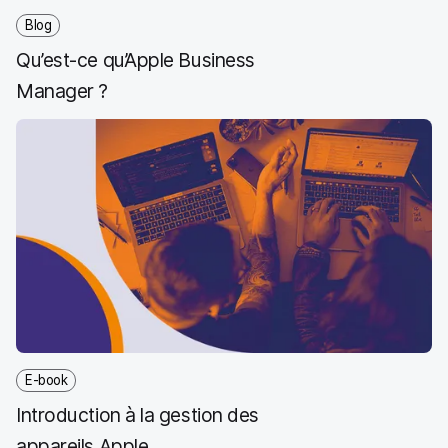
k
n
Blog
Qu’est-ce qu’Apple Business
Manager ?
E-book
Introduction à la gestion des
appareils Apple.