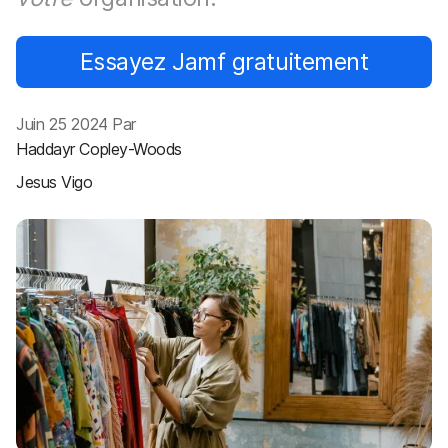
p
m
a
e
l
n
Essayez Jamf gratuitement
t
Juin 25 2024 Par
Haddayr Copley-Woods
Jesus Vigo