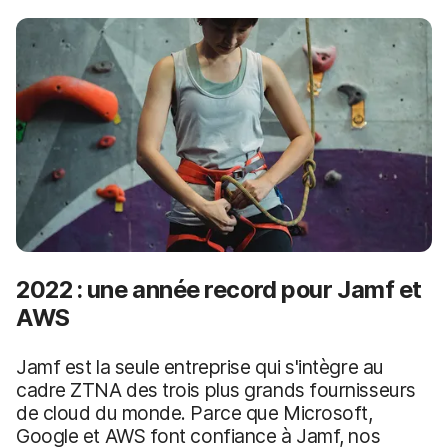
p
m
a
e
l
n
t
2022 : une année record pour Jamf et
AWS
Jamf est la seule entreprise qui s'intègre au
cadre ZTNA des trois plus grands fournisseurs
de cloud du monde. Parce que Microsoft,
Google et AWS font confiance à
Jamf, nos