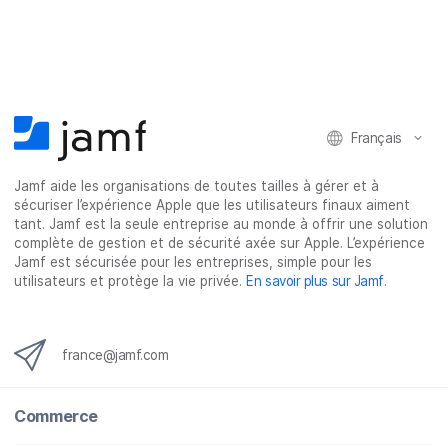
t
t
t
t
a
a
a
a
g
g
g
g
e
e
e
e
r
r
r
r
Français
s
s
s
p
u
u
u
a
Jamf aide les organisations de toutes tailles à gérer et à
r
r
r
r
sécuriser l’expérience Apple que les utilisateurs finaux aiment
F
T
L
e
tant. Jamf est la seule entreprise au monde à offrir une solution
a
w
i
-
complète de gestion et de sécurité axée sur Apple. L’expérience
c
i
n
m
Jamf est sécurisée pour les entreprises, simple pour les
utilisateurs et protège la vie privée.
En savoir plus sur Jamf
.
e
t
k
a
b
t
e
i
o
e
d
l
o
r
I
france@jamf.com
k
n
Commerce