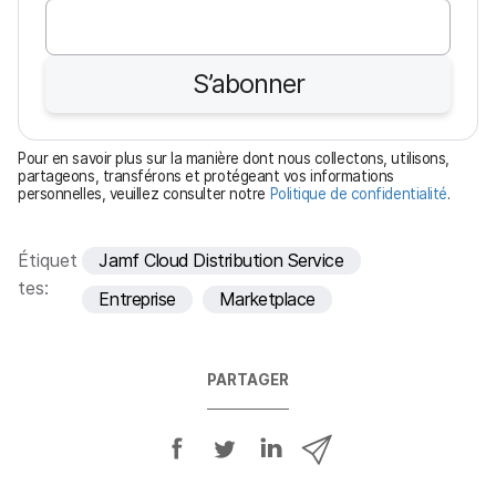
b
l
i
S’abonner
g
a
t
Pour en savoir plus sur la manière dont nous collectons, utilisons,
o
partageons, transférons et protégeant vos informations
personnelles, veuillez consulter notre
Politique de confidentialité
.
i
r
e
Étiquet
Jamf Cloud Distribution Service
tes:
Entreprise
Marketplace
PARTAGER
P
P
P
P
a
a
a
a
r
r
r
r