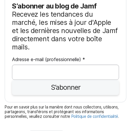
S’abonner au blog de Jamf
Recevez les tendances du
marché, les mises à jour d'Apple
et les dernières nouvelles de Jamf
directement dans votre boîte
mails.
O
Adresse e-mail (professionnelle)
*
b
l
i
S’abonner
g
a
t
Pour en savoir plus sur la manière dont nous collectons, utilisons,
o
partageons, transférons et protégeant vos informations
personnelles, veuillez consulter notre
Politique de confidentialité
.
i
r