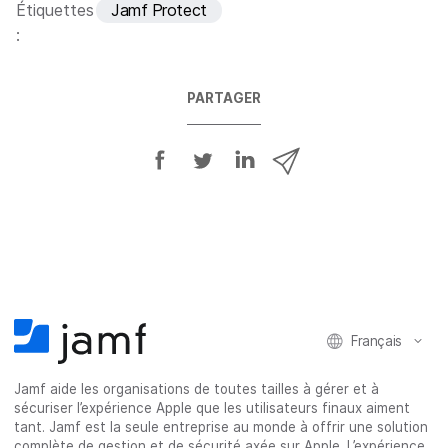
e
Étiquettes
Jamf Protect
:
PARTAGER
P
P
P
P
a
a
a
a
r
r
r
r
t
t
t
t
a
a
a
a
g
g
g
g
e
e
e
e
r
r
r
r
Français
s
s
s
p
u
u
u
a
Jamf aide les organisations de toutes tailles à gérer et à
r
r
r
r
sécuriser l’expérience Apple que les utilisateurs finaux aiment
F
T
L
e
tant. Jamf est la seule entreprise au monde à offrir une solution
a
w
i
-
complète de gestion et de sécurité axée sur Apple. L’expérience