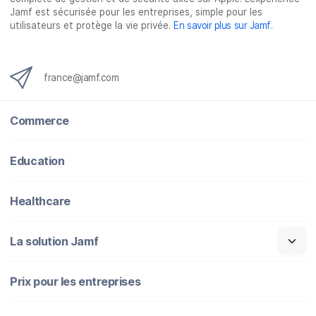
c
i
n
m
Jamf est sécurisée pour les entreprises, simple pour les
utilisateurs et protège la vie privée.
En savoir plus sur Jamf
.
e
t
k
a
b
t
e
i
o
e
d
l
o
r
I
france@jamf.com
k
n
Commerce
Education
Healthcare
La solution Jamf
Prix pour les entreprises