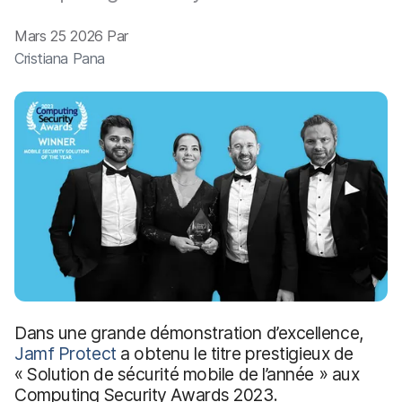
p
m
a
e
Mars 25 2026 Par
l
n
Cristiana Pana
t
Dans une grande démonstration d’excellence,
Jamf Protect
a obtenu le titre prestigieux de
« Solution de sécurité mobile de l’année » aux
Computing Security Awards 2023.