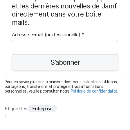
et les dernières nouvelles de Jamf
directement dans votre boîte
mails.
O
Adresse e-mail (professionnelle)
*
b
l
i
S’abonner
g
a
t
Pour en savoir plus sur la manière dont nous collectons, utilisons,
o
partageons, transférons et protégeant vos informations
personnelles, veuillez consulter notre
Politique de confidentialité
.
i
r
e
Étiquettes
Entreprise
: