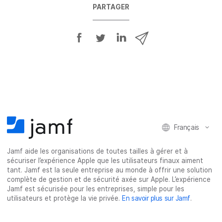
PARTAGER
P
P
P
P
a
a
a
a
r
r
r
r
t
t
t
t
a
a
a
a
g
g
g
g
e
e
e
e
r
r
r
r
Français
s
s
s
p
u
u
u
a
Jamf aide les organisations de toutes tailles à gérer et à
r
r
r
r
sécuriser l’expérience Apple que les utilisateurs finaux aiment
F
T
L
e
tant. Jamf est la seule entreprise au monde à offrir une solution
a
w
i
-
complète de gestion et de sécurité axée sur Apple. L’expérience
c
i
n
m
Jamf est sécurisée pour les entreprises, simple pour les
utilisateurs et protège la vie privée.
En savoir plus sur Jamf
.
e
t
k
a
b
t
e
i