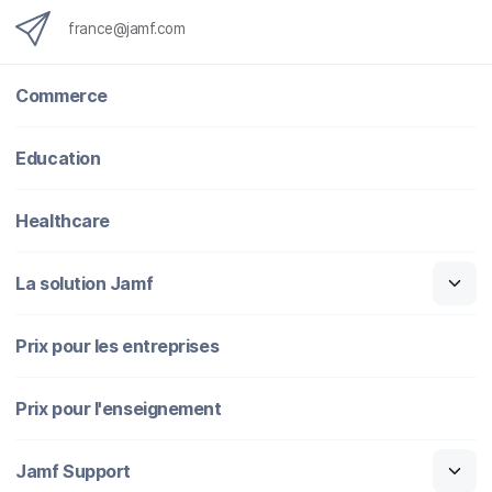
o
e
d
l
o
r
I
france@jamf.com
k
n
Commerce
Education
Healthcare
La solution Jamf
Prix pour les entreprises
Prix pour l'enseignement
Jamf Support