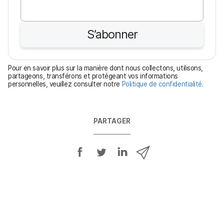
l
i
S’abonner
g
a
t
Pour en savoir plus sur la manière dont nous collectons, utilisons,
o
partageons, transférons et protégeant vos informations
personnelles, veuillez consulter notre
Politique de confidentialité
.
i
r
e
PARTAGER
P
P
P
P
a
a
a
a
r
r
r
r
t
t
t
t
a
a
a
a
g
g
g
g
e
e
e
e