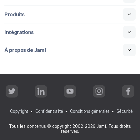
Produits
Intégrations
À propos de Jamf
T
L
Y
I
F
w
i
o
n
a
i
n
u
s
c
t
k
T
t
e
t
e
u
a
b
Copyright
Confidentialité
Conditions générales
Sécurité
e
d
b
g
o
r
I
e
r
o
n
a
k
Tous les contenus © copyright 2002-2026 Jamf. Tous droits
m
réservés.