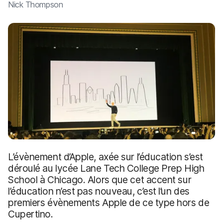
p
m
Nick Thompson
a
e
l
n
t
L’évènement d’Apple, axée sur l’éducation s’est
déroulé au lycée Lane Tech College Prep High
School à Chicago. Alors que cet accent sur
l’éducation n’est pas nouveau, c’est l’un des
premiers évènements Apple de ce type hors de
Cupertino.