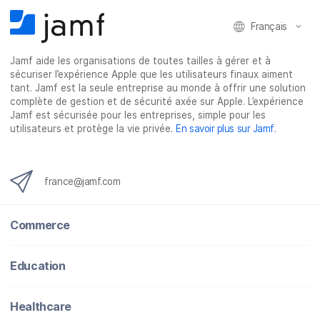
r
r
r
r
Français
s
s
s
p
u
u
u
a
Jamf aide les organisations de toutes tailles à gérer et à
r
r
r
r
sécuriser l’expérience Apple que les utilisateurs finaux aiment
F
T
L
e
tant. Jamf est la seule entreprise au monde à offrir une solution
a
w
i
-
complète de gestion et de sécurité axée sur Apple. L’expérience
c
i
n
m
Jamf est sécurisée pour les entreprises, simple pour les
utilisateurs et protège la vie privée.
En savoir plus sur Jamf
.
e
t
k
a
b
t
e
i
o
e
d
l
o
r
I
france@jamf.com
k
n
Commerce
Education
Healthcare