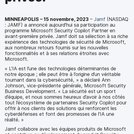
p
m
a
e
l
n
MINNEAPOLIS – 15 novembre
, 2023
–
Jamf
(NASDAQ
t
: JAMF) a annoncé aujourd’hui sa participation au
programme Microsoft Security Copilot Partner en
avant-première privée. Jamf doit sa sélection à sa riche
expérience des technologies de sécurité de Microsoft,
aux nombreux retours fournis sur les nouvelles
fonctionnalités et à ses relations étroites avec
Microsoft.
« L’IA est l’une des technologies déterminantes de
notre époque ; elle peut être à l’origine d’un véritable
tournant dans la cybersécurité, » a déclaré Ann
Johnson, vice-présidente générale, Microsoft Security
Business Development. « La sécurité est un sport
d’équipe, et nous sommes heureux d’avoir à nos côtés
tout l’écosystème de partenaires Security Copilot pour
offrir à nos clients des solutions qui renforcent les
cyberdéfenses et font des promesses de l’IA une
réalité. »
Jamf collabore avec les équipes produits de Microsoft