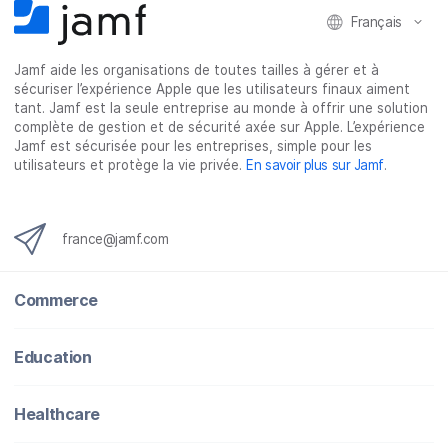
o
e
d
l
Français
o
r
I
k
n
Jamf aide les organisations de toutes tailles à gérer et à
sécuriser l’expérience Apple que les utilisateurs finaux aiment
tant. Jamf est la seule entreprise au monde à offrir une solution
complète de gestion et de sécurité axée sur Apple. L’expérience
Jamf est sécurisée pour les entreprises, simple pour les
utilisateurs et protège la vie privée.
En savoir plus sur Jamf
.
france@jamf.com
Commerce
Education
Healthcare