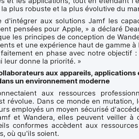
es et les applications, tout en étendant l
 la plus robuste et la plus évolutive du ma
e d'intégrer aux solutions Jamf les capa
ment pensées pour Apple, » a déclaré De
ue les principes de conception de Wand
ents et une expérience haut de gamme à l
rfaitement en phase avec notre objectif 
 leur donne la priorité. »
llaborateurs aux appareils, applications
fs dans un environnement moderne
nectaient aux ressources professionn
st révolue. Dans ce monde en mutation, l
eurs employés un moyen sécurisé d'accéde
amf et Wandera, elles peuvent veiller à 
eils conformes accèdent aux ressources
 où qu'ils soient.