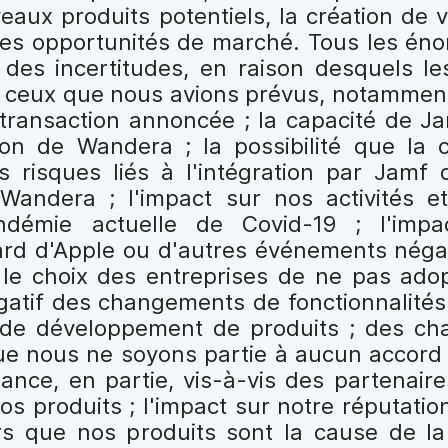
aux produits potentiels, la création de v
les opportunités de marché. Tous les éno
 des incertitudes, en raison desquels les
e ceux que nous avions prévus, notamment 
ransaction annoncée ; la capacité de Jam
tion de Wandera ; la possibilité que la 
s risques liés à l'intégration par Jamf 
Wandera ; l'impact sur nos activités et
ndémie actuelle de Covid-19 ; l'impa
ard d'Apple ou d'autres événements négat
t le choix des entreprises de ne pas adop
égatif des changements de fonctionnalités
ou de développement de produits ; des 
t que nous ne soyons partie à aucun accor
nce, en partie, vis-à-vis des partenaire
nos produits ; l'impact sur notre réputatio
urs que nos produits sont la cause de la