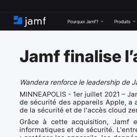
P
a
Pourquoi Jamf?
Produits
s
A
s
c
e
c
r
u
a
Jamf finalise 
e
u
i
c
l
o
n
t
Wandera renforce le leadership de Ja
e
MINNEAPOLIS -
1er juillet 2021 – 
n
u
de sécurité des appareils Apple, a 
p
de la sécurité et de l'accès cloud ze
r
i
Grâce à cette acquisition, Jamf 
n
informatiques et de sécurité. L'ent
c