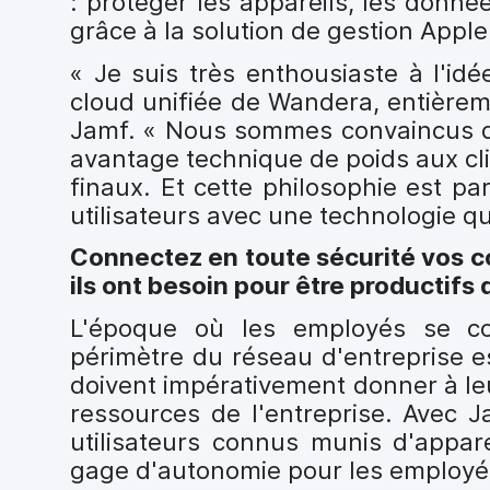
: protéger les appareils, les donné
i
grâce à la solution de gestion Apple
p
a
« Je suis très enthousiaste à l'idé
l
cloud unifiée de Wandera, entière
Jamf. « Nous sommes convaincus q
avantage technique de poids aux cli
finaux. Et cette philosophie est pa
utilisateurs avec une technologie qui
Connectez en toute sécurité vos co
ils ont besoin pour être producti
L'époque où les employés se con
périmètre du réseau d'entreprise e
doivent impérativement donner à l
ressources de l'entreprise. Avec J
utilisateurs connus munis d'appar
gage d'autonomie pour les employés,