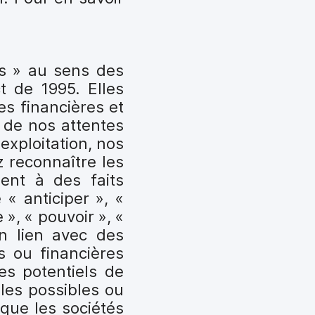
es » au sens des
t de 1995. Elles
es financières et
 de nos attentes
exploitation, nos
z reconnaître les
ment à des faits
« anticiper », «
e », « pouvoir », «
en lien avec des
s ou financières
es potentiels de
ales possibles ou
 que les sociétés