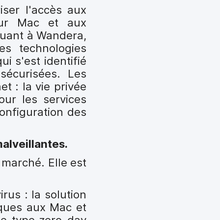
iser l'accès aux
leur Mac et aux
 Quant à Wandera,
es technologies
i s'est identifié
sécurisées. Les
t : la vie privée
Pour les services
configuration des
alveillantes.
 marché. Elle est
rus : la solution
iques aux Mac et
de type zero-day