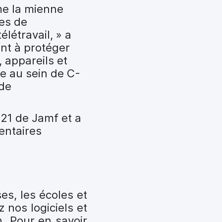
mme la mienne
es de
élétravail, » a
nt à protéger
 appareils et
re au sein de C-
 de
021 de Jamf et a
entaires
es, les écoles et
 nos logiciels et
. Pour en savoir