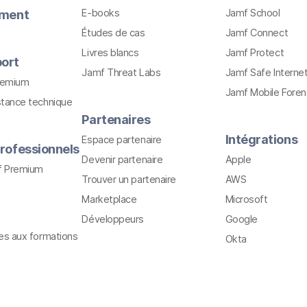
E-books
Jamf School
ement
Études de cas
Jamf Connect
Livres blancs
Jamf Protect
ort
Jamf Threat Labs
Jamf Safe Interne
remium
Jamf Mobile Foren
stance technique
Partenaires
Intégrations
Espace partenaire
rofessionnels
Devenir partenaire
Apple
f Premium
Trouver un partenaire
AWS
Marketplace
Microsoft
Développeurs
Google
ves aux formations
Okta