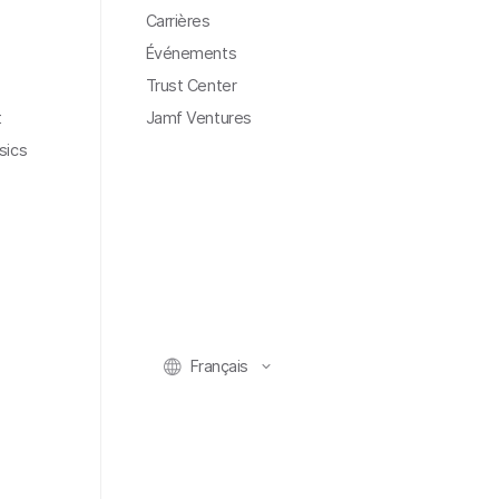
Carrières
Événements
Trust Center
t
Jamf Ventures
sics
Français