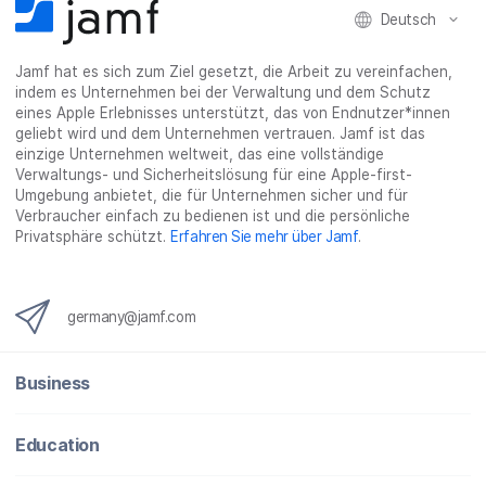
l
e
l
o
n
Deutsch
e
n
e
n
n
n
_
Jamf hat es sich zum Ziel gesetzt, die Arbeit zu vereinfachen,
x
indem es Unternehmen bei der Verwaltung und dem Schutz
i
eines Apple Erlebnisses unterstützt, das von Endnutzer*innen
n
geliebt wird und dem Unternehmen vertrauen. Jamf ist das
g
einzige Unternehmen weltweit, das eine vollständige
}
Verwaltungs- und Sicherheitslösung für eine Apple-first-
Umgebung anbietet, die für Unternehmen sicher und für
Verbraucher einfach zu bedienen ist und die persönliche
Privatsphäre schützt.
Erfahren Sie mehr über Jamf
.
germany@jamf.com
Business
Education