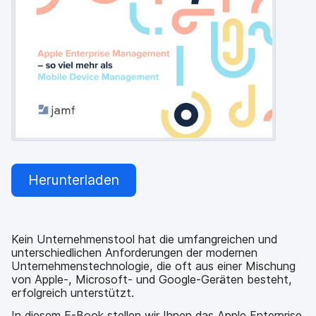
a
n
u
p
t
i
n
h
a
l
t
e
n
Herunterladen
Kein Unternehmenstool hat die umfangreichen und
unterschiedlichen Anforderungen der modernen
Unternehmenstechnologie, die oft aus einer Mischung
von Apple-, Microsoft- und Google-Geräten besteht,
erfolgreich unterstützt.
In diesem E-Book stellen wir Ihnen das Apple Enterprise