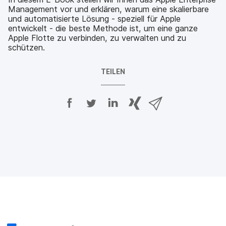
Management vor und erklären, warum eine skalierbare
und automatisierte Lösung - speziell für Apple
entwickelt - die beste Methode ist, um eine ganze
Apple Flotte zu verbinden, zu verwalten und zu
schützen.
TEILEN
A
A
A
{
V
u
u
u
p
i
f
f
f
h
a
F
T
L
r
E
a
w
i
a
-
c
i
n
s
M
e
t
k
e
a
b
t
e
:
i
o
e
d
s
l
o
r
I
h
t
k
t
n
a
e
t
e
t
r
i
e
i
e
e
l
i
l
i
_
e