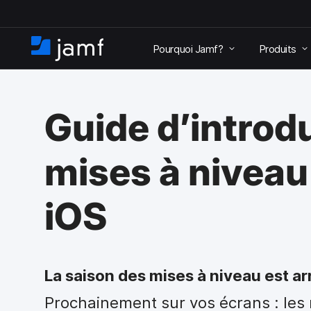
P
a
Pourquoi Jamf?
Produits
s
A
s
c
e
c
r
u
a
Guide d’introd
e
u
i
c
l
o
mises à niveau
n
t
e
iOS
n
u
p
r
i
La saison des mises à niveau est ar
n
c
Prochainement sur vos écrans : les