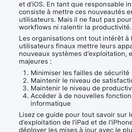
i
et d’iOS. En tant que responsable i
p
consiste à mettre ces nouveautés e
a
utilisateurs. Mais il ne faut pas pou
l
workflows ni ralentir la productivité.
Les organisations ont tout intérêt à 
utilisateurs finaux mettre leurs appa
nouveaux systèmes d’exploitation, e
majeures :
Minimiser les failles de sécurité
Maintenir le niveau de satisfacti
Maintenir le niveau de productivi
Accéder à de nouvelles fonction
informatique
Lisez ce guide pour tout savoir sur
d’exploitation de l’iPad et de l’iPhon
déployer les mises à jour avec le pl