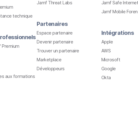
Jamf Threat Labs
Jamf Safe Interne
remium
Jamf Mobile Foren
stance technique
Partenaires
Intégrations
Espace partenaire
rofessionnels
Devenir partenaire
Apple
f Premium
Trouver un partenaire
AWS
Marketplace
Microsoft
Développeurs
Google
ves aux formations
Okta