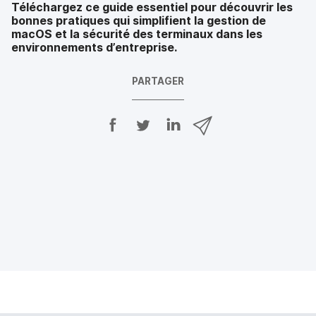
Téléchargez ce guide essentiel pour découvrir les
bonnes pratiques qui simplifient la gestion de
macOS et la sécurité des terminaux dans les
environnements d’entreprise.
PARTAGER
P
P
P
P
a
a
a
a
r
r
r
r
t
t
t
t
a
a
a
a
g
g
g
g
e
e
e
e
r
r
r
r
s
s
s
p
u
u
u
a
r
r
r
r
F
T
L
e
a
w
i
-
c
i
n
m
e
t
k
a