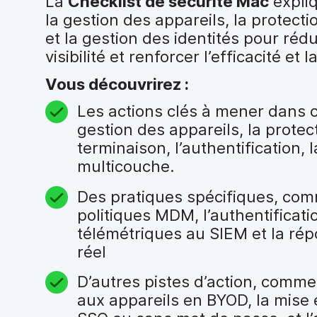
La
Checklist de sécurité Mac
expli
i
la gestion des appareils, la protect
p
a
et la gestion des identités pour rédu
l
visibilité et renforcer l’efficacité et
Vous découvrirez :
Les actions clés à mener dans c
gestion des appareils, la protec
terminaison, l’authentification, 
multicouche.
Des pratiques spécifiques, comm
politiques MDM, l’authentificat
télémétriques au SIEM et la r
réel
D’autres pistes d’action, comme 
aux appareils en BYOD, la mise e