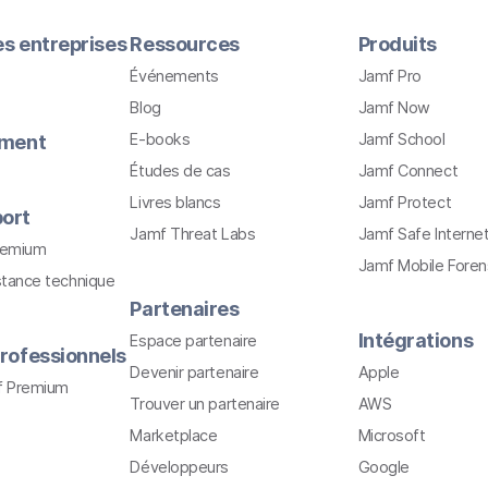
les entreprises
Ressources
Produits
Événements
Jamf Pro
Blog
Jamf Now
E-books
Jamf School
ement
Études de cas
Jamf Connect
Livres blancs
Jamf Protect
ort
Jamf Threat Labs
Jamf Safe Interne
remium
Jamf Mobile Foren
stance technique
Partenaires
Intégrations
Espace partenaire
rofessionnels
Devenir partenaire
Apple
f Premium
Trouver un partenaire
AWS
Marketplace
Microsoft
Développeurs
Google