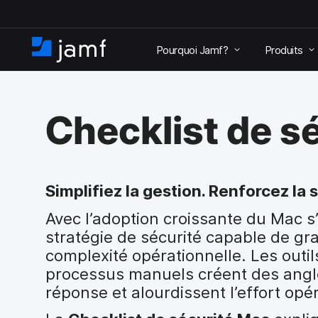
P
a
Pourquoi Jamf?
Produits
s
A
s
c
e
c
r
u
a
Checklist de s
e
u
i
c
l
o
n
t
Simplifiez la gestion. Renforcez la 
e
Avec l’adoption croissante du Mac s
n
u
stratégie de sécurité capable de gr
p
complexité opérationnelle. Les outi
r
processus manuels créent des angle
i
réponse et alourdissent l’effort opé
n
c