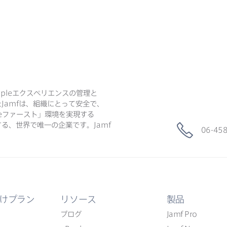
ple
エクスペリエンスの​管理と​
た
Jamf
は、​組織に​とって​安全で、​
e
ファースト」環境を​実現する​
る、​世界で​唯一の​企業です。
Jamf
06-45
けプラン
リソース
製品
ブログ
Jamf Pro