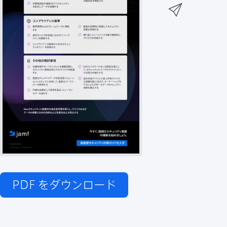
n
メ
k
e
k
ー
で
r
e
ル
で
d
で
共
I
有
共
n
共
有
で
有
共
有
PDF
をダウンロード