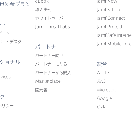
eBook
Jamf Now
け料金プラン
導入事例
Jamf School
ホワイトペーパー
Jamf Connect
ート
Jamf Threat Labs
Jamf Protect
ポート
Jamf Safe Interne
ポートデスク
Jamf Mobile Fore
パートナー
パートナー向け
ショナル
統合
パートナーに​なる
パートナーから​購入
Apple
vices
Marketplace
AWS
開発者
Microsoft
グ
Google
ポリシー
Okta