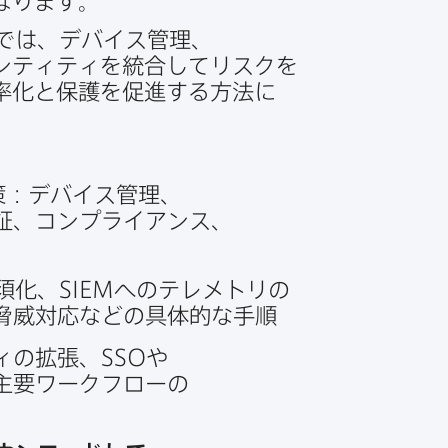
​なります。
では、​デバイス管理、​
ティティを​統合してリスクを​
化と​保護を​促進する​方​法に​
対策：デバイス管理、​
、​コンプライアンス、​
必須化、
SIEM
への​テレメトリの​
脅威対応などの​具体的な​手順
ィの​拡張、
SSO
や​
​主要ワークフローの​