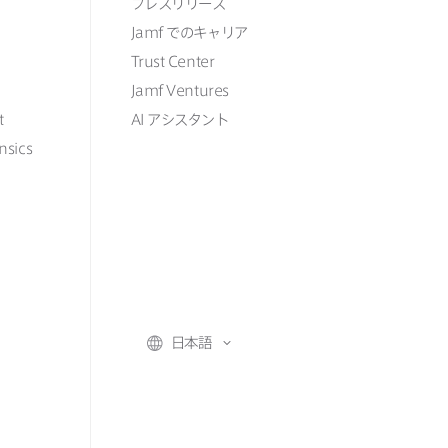
プレスリリース
Jamf
での​​キャリア
Trust Center
Jamf Ventures
t
AI
アシスタント
nsics
日本語