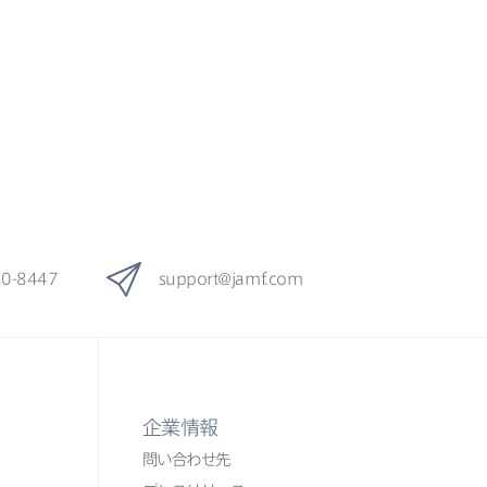
80-8447
support
@
jamf
.
com
企業情報
問い​合わせ先