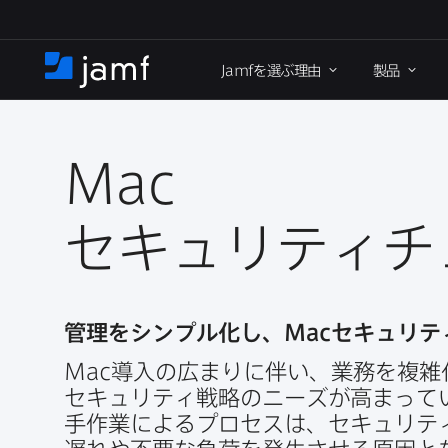
メ
イ
Jamf
を​選ぶ理由
製品
ン
ホ
コ
ー
ン
ム
テ
ン
Mac
ツ
に
セキュリティチ
移
動
管理を​シンプル化し、
Mac
セキュリテ
Mac
導入の​広まりに​伴い、​業務を​複雑
セキュリティ戦略の​ニーズが​高まってい
手作業に​よる​プロセスは、​セキュリティ