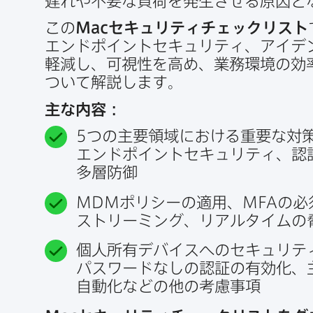
遅れや​不要な​負荷を​発生させる​原因と
この
Mac
セキュリティチェックリスト
エンドポイントセキュリティ、​アイデン
軽減し、​可視性を​高め、​業務環境の​効率
ついて​解説します。
主な​内容：
5
つの​主要領域に​おける​重要な​
エンドポイントセキュリティ、​認証
多層防御
MDM
ポリシーの​適用、
MFA
の​
ストリーミング、​リアルタイムの​
個人所有デバイスへの​セキュリテ
パスワードなしの​認証の​有効化、
自動化などの​他の​考慮事項