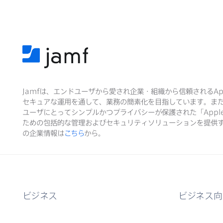
Jamf
は、​エンドユーザから​愛され企業・組織から​信頼される
Ap
セキュアな​運用を​通して、​業務の​簡素化を​目指しています。​ま
ユーザに​とって​シンプルかつプライバシーが​保護された​「
Appl
ための​包括的な​管理および​セキュリティソリューションを​提供す
の​企業情報は
こちら
から。
ビジネス
ビジネス向