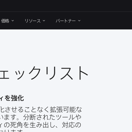
価格
リソース
パートナー
ェックリスト
ィを​強化
化させる​ことなく​拡張可能な​
ます。​分断された​ツールや​
の​死角を​生み出し、​対応の​