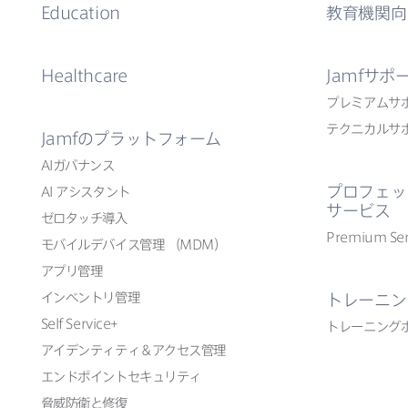
Education
教育機関向
Healthcare
Jamf
サポ
プレミアムサ
テクニカルサ
Jamf
の​プラットフォーム
AI
ガバナンス
プロフェッ
AI
アシスタント
サービス
ゼロタッチ導入
Premium Ser
モバイルデバイス管理
（
MDM
）
アプリ管理
インベントリ管理
トレーニン
Self Service
+
トレーニング
アイデンティティ＆アクセス管理
エンドポイントセキュリティ
脅威防衛と​修復