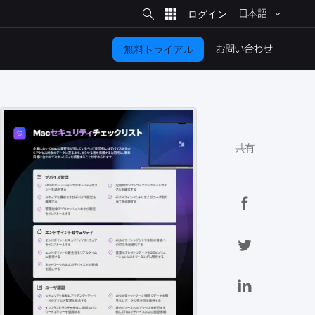
サ
イ
日本語
ト
検
索
お問い​合わせ
無料トライアル
共有
F
a
c
T
e
w
b
i
L
o
t
i
o
t