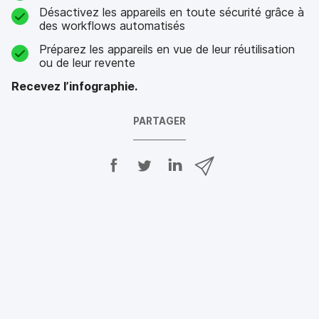
Désactivez les appareils en toute sécurité grâce à
des workflows automatisés
Préparez les appareils en vue de leur réutilisation
ou de leur revente
Recevez l’infographie.
PARTAGER
P
P
P
P
a
a
a
a
r
r
r
r
t
t
t
t
a
a
a
a
g
g
g
g
e
e
e
e
r
r
r
r
s
s
s
p
u
u
u
a
r
r
r
r
F
T
L
e