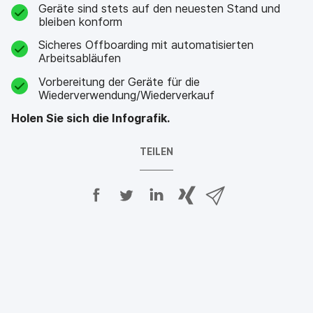
Geräte sind stets auf den neuesten Stand und
bleiben konform
Sicheres Offboarding mit automatisierten
Arbeitsabläufen
Vorbereitung der Geräte für die
Wiederverwendung/Wiederverkauf
Holen Sie sich die Infografik.
TEILEN
A
A
A
{
V
u
u
u
p
i
f
f
f
h
a
F
T
L
r
E
a
w
i
a
-
c
i
n
s
M
e
t
k
e
a
b
t
e
:
i
o
e
d
s
l
o
r
I
h
t