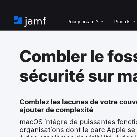
P
a
Pourquoi Jamf?
Produits
s
A
s
c
e
c
r
u
a
Combler le foss
e
u
i
c
l
o
sécurité sur 
n
t
e
n
u
Comblez les lacunes de votre couv
p
ajouter de complexité
r
i
macOS intègre de puissantes fonctio
n
organisations dont le parc Apple s
c