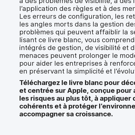
à des problèmes de visibilité, à de
i
l’application des règles et à des m
p
a
Les erreurs de configuration, les re
l
les angles morts dans la gestion de
problèmes qui peuvent affaiblir la s
lisant ce livre blanc, vous compren
intégrés de gestion, de visibilité et 
menaces peuvent prolonger le modèl
pour aider les entreprises à renforc
en préservant la simplicité et l’évolu
Téléchargez le livre blanc pour dé
et centrée sur Apple, conçue pour 
les risques au plus tôt, à appliquer
cohérents et à protéger l’environ
accompagner sa croissance.