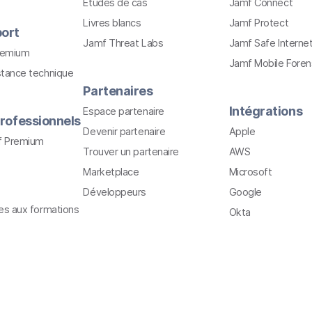
Études de cas
Jamf Connect
Livres blancs
Jamf Protect
ort
Jamf Threat Labs
Jamf Safe Interne
remium
Jamf Mobile Foren
stance technique
Partenaires
Intégrations
Espace partenaire
rofessionnels
Devenir partenaire
Apple
f Premium
Trouver un partenaire
AWS
Marketplace
Microsoft
Développeurs
Google
ves aux formations
Okta