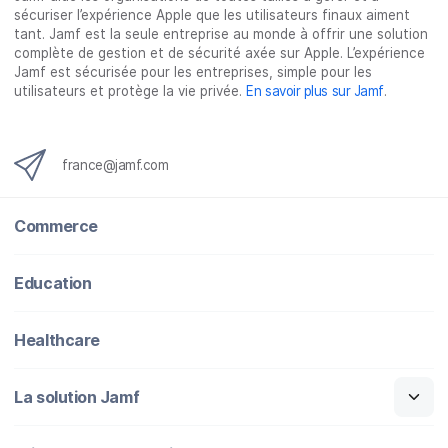
sécuriser l’expérience Apple que les utilisateurs finaux aiment
c
i
n
m
tant. Jamf est la seule entreprise au monde à offrir une solution
e
t
k
a
complète de gestion et de sécurité axée sur Apple. L’expérience
b
t
e
i
Jamf est sécurisée pour les entreprises, simple pour les
o
e
d
l
utilisateurs et protège la vie privée.
En savoir plus sur Jamf
.
o
r
I
k
n
france@jamf.com
Commerce
Education
Healthcare
La solution Jamf