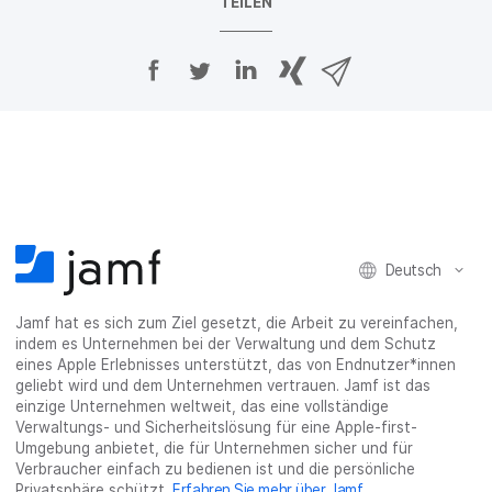
TEILEN
A
A
A
{
V
u
u
u
p
i
f
f
f
h
a
F
T
L
r
E
a
w
i
a
-
c
i
n
s
M
e
t
k
e
a
b
t
e
:
i
o
e
d
s
l
o
r
I
h
t
Deutsch
k
t
n
a
e
t
e
t
r
i
Jamf hat es sich zum Ziel gesetzt, die Arbeit zu vereinfachen,
e
i
e
e
l
indem es Unternehmen bei der Verwaltung und dem Schutz
i
l
i
_
e
eines Apple Erlebnisses unterstützt, das von Endnutzer*innen
l
e
l
o
n
geliebt wird und dem Unternehmen vertrauen. Jamf ist das
e
n
e
n
einzige Unternehmen weltweit, das eine vollständige
n
n
_
Verwaltungs- und Sicherheitslösung für eine Apple-first-
x
Umgebung anbietet, die für Unternehmen sicher und für
i
Verbraucher einfach zu bedienen ist und die persönliche
n
Privatsphäre schützt.
Erfahren Sie mehr über Jamf
.