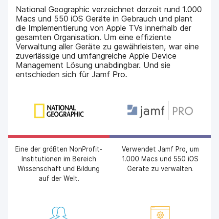
a
n
National Geographic verzeichnet derzeit rund 1.000
u
Macs und 550 iOS Geräte in Gebrauch und plant
p
die Implementierung von Apple TVs innerhalb der
t
gesamten Organisation. Um eine effiziente
i
Verwaltung aller Geräte zu gewährleisten, war eine
n
zuverlässige und umfangreiche Apple Device
h
Management Lösung unabdingbar. Und sie
a
entschieden sich für Jamf Pro.
l
t
e
n
Eine der größten NonProfit-
Verwendet Jamf Pro, um
Institutionen im Bereich
1.000 Macs und 550 iOS
Wissenschaft und Bildung
Geräte zu verwalten.
auf der Welt.