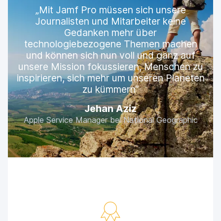
Mit Jamf Pro müssen sich unsere
Journalisten und Mitarbeiter keine
Gedanken mehr über
technologiebezogene Themen machen
und können sich nun voll und ganz auf
unsere Mission fokussieren, Menschen zu
inspirieren, sich mehr um unseren Planeten
zu kümmern
Jehan Aziz
Apple Service Manager bei National Geographic