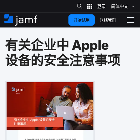
站
简体​中文
跳
内
搜
联络我们
开始试用
至
首
拨
索
动
主
页
导
有关​企业​中
Apple
要
览
内
设备​的​安全​注意​事​项
容