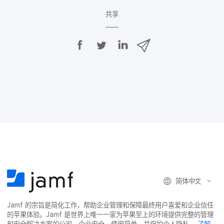
共​享
在
在
在
通
F
T
L
过
a
w
i
c
i
n
电
e
t
k
子
b
t
e
o
e
d
邮
o
r
I
件
k
上
n
上
上
共
共
共
共
享
享
享
享
简体​中文
Jamf
的​宗旨​是​简化​工作，​帮助​企业​管理​和​保障​最​终​用​户​喜爱​和​企业​信任​
的​苹果​体验。
Jamf
是​世界​上​唯​一​一​家​为​苹果​至​上​的​环境​提供​完整​的​管理​
和​安全​解决​方案​的​公司。​企业​安全，​使用​简单，​并​保护​个​人​隐私。
了解