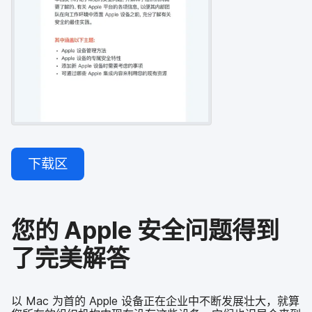
下载区
您​的
Apple
安全​问题​得到​
了​完美​解答
以
Mac
为​首​的
Apple
设备​正在​企业​中​不断​发展​壮大，​就​算​