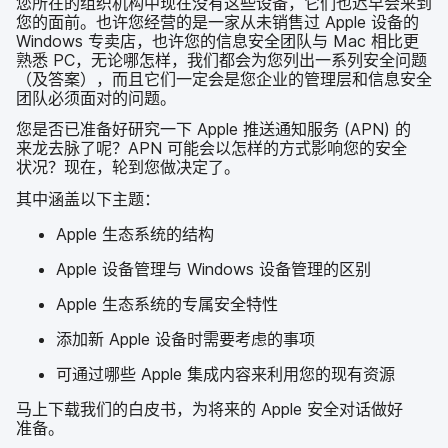
您​所​在​的​组织​机构​中​现在​没有​这些​设备，​它们​也​迟​早会​来到​
您​的​面前。​也​许​您​经营​的​是​一​家​从​未销售​过
Apple
设备​的
Windows
专卖店，​也​许​您​的​信息​安全​团队​与
Mac
相比​更​
熟悉
PC
，​无论​哪​怎样，​我们​都​会​为​您​列​出​一​系列​安全​问题​
（及​答案），​而且​它们​一定​会​是​您​企业​的​管理层​和​信息​安全​
团队​必须​面对​的​问题。
您​是否​已​准备​好​研究​一下
Apple
推送​通知​服务
(
APN
)
的​
来龙​去脉​了​呢？
APN
可能​会​以​怎样​的​方式​影响​您​的​安全​
状况？​现在，​轮到​您​做​决定​了。
其中​涵盖​以下​主题：
Apple
生态​系统​的​结构
Apple
设备​管理​与
Windows
设备​管理​的​区别
Apple
生态​系统​的​专属​安全​特性
添加新
Apple
设备​时​需要​考虑​的​事​项
可​通过​哪些
Apple
集成​内容​来​利用​您​的​现有​资源
马​上​下载​我们​的​白皮​书，​为​将来​的
Apple
安全​对​话​做​好​
准备。