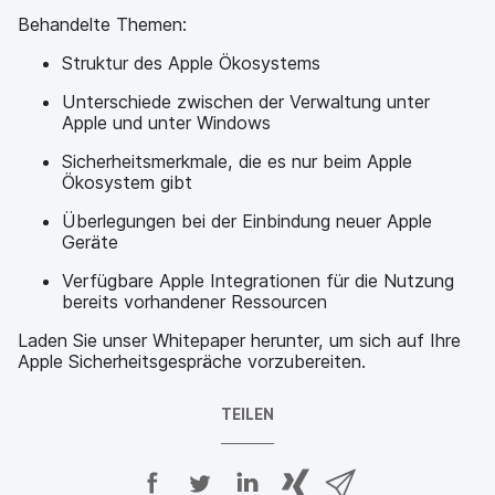
Behandelte Themen:
Struktur des Apple Ökosystems
Unterschiede zwischen der Verwaltung unter
Apple und unter Windows
Sicherheitsmerkmale, die es nur beim Apple
Ökosystem gibt
Überlegungen bei der Einbindung neuer Apple
Geräte
Verfügbare Apple Integrationen für die Nutzung
bereits vorhandener Ressourcen
Laden Sie unser Whitepaper herunter, um sich auf Ihre
Apple Sicherheitsgespräche vorzubereiten.
TEILEN
A
A
A
{
V
u
u
u
p
i