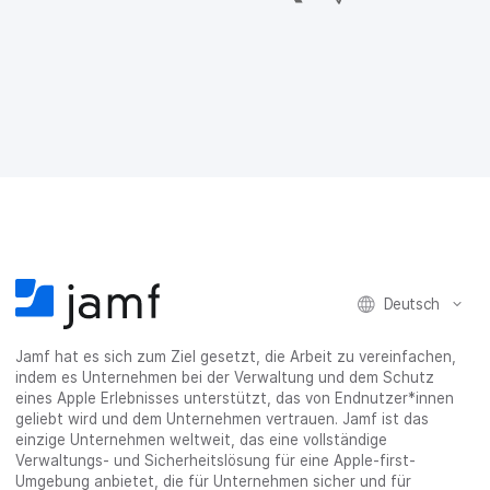
f
f
f
h
a
F
T
L
r
E
a
w
i
a
-
c
i
n
s
M
e
t
k
e
a
b
t
e
:
i
o
e
d
s
l
o
r
I
h
t
k
t
n
a
e
t
e
t
r
i
e
i
e
e
l
i
l
i
_
e
l
e
l
o
n
e
n
e
n
Deutsch
n
n
_
x
i
Jamf hat es sich zum Ziel gesetzt, die Arbeit zu vereinfachen,
n
indem es Unternehmen bei der Verwaltung und dem Schutz
g
eines Apple Erlebnisses unterstützt, das von Endnutzer*innen
}
geliebt wird und dem Unternehmen vertrauen. Jamf ist das
einzige Unternehmen weltweit, das eine vollständige
Verwaltungs- und Sicherheitslösung für eine Apple-first-
Umgebung anbietet, die für Unternehmen sicher und für