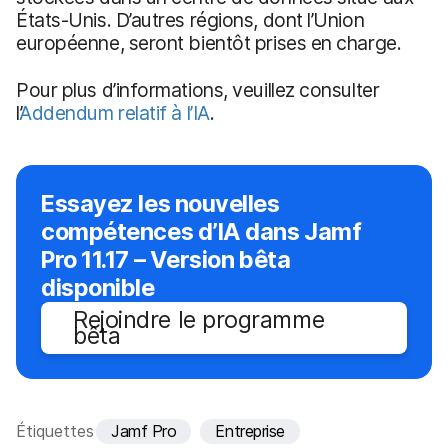
États-Unis. D’autres régions, dont l’Union
européenne, seront bientôt prises en charge.
Pour plus d’informations, veuillez consulter
l’
Addendum relatif à l’IA
.
Essayez les nouvelles
compétences d’IA dans Jamf
Pro 11.17 – Version bêta
disponible
Rejoindre le programme
bêta
Étiquettes
Jamf Pro
Entreprise