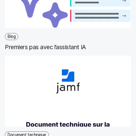
e
t
k
a
b
t
e
i
o
e
d
l
o
r
I
k
n
Blog
Premiers pas avec l’assistant IA
Document technique