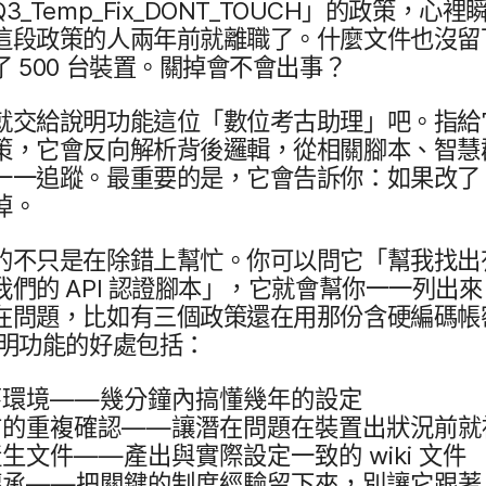
Q3_Temp_Fix_DONT_TOUCH
」​的​政策，​心​裡​瞬
​段​政策​的​人​兩​年​前​就​離職​了。​什麼​文件​也​沒留
了
500
台​裝置。​關掉會​不會​出事？
就​交給​說明​功能​這​位​「數​位​考古助理」​吧。​指給​它
策，​它會​反向​解析背​後​邏輯，​從​相關​腳本、​智慧
一​追蹤。​最​重要​的​是，​它會​告訴​你：​如果​改了
掉。
​的​不​只是​在​除錯​上​幫忙。​你​可以​問它​「幫​我​找出​
​我們​的
API
認證​腳本」，​它​就​會​幫你​一一​列​出來。
​問題，​比如​有​三​個​政策​還​在​用​那份​含硬​編碼​帳
明​功能​的​好處​包括：
環境​——​幾​分鐘​內​搞​懂​幾​年​的​設定
前​的​重複​確認​—​—​讓​潛在​問題​在​裝置​出​狀況​前​就
​文件​——​產出​與​實際​設定​一致​的
wiki
文件
承—​—​把​關鍵​的​制度​經驗​留下來，​別​讓​它​跟​著