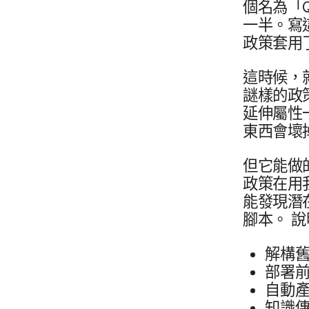
個​名為​「
一半。​寫​這
政策​套用​
這​時​候，​
謎樣​的​政
延伸屬性​一
東西會​壞
但​它​能​做
政策​在​用
能​發現​潛在
腳本。
說
解構舊​
部​署​
自動產生
知識​傳