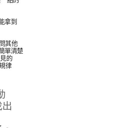
能​拿到​
問​其他​
簡單​清楚​
常見​的
規律​
​
出​
​