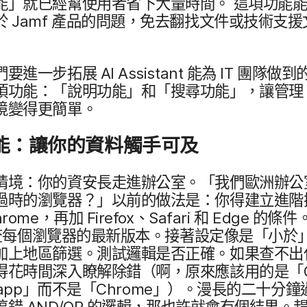
​就​已經​幫​使用​者​省下​大量​時間。
這​項​功能​能
於
Jamf
產品​的​問題，​免去​翻找​文件​或​技術​支援​
​要​進一步​拓展
AI Assistant
能​為
IT
團隊​做到​的
項​功能：​「說明​功​能」​和​「搜尋​功​能」，​讓​管理
境​變得​更​簡單。
：​讓​你​的​資料​觸手可​及
​情境：​你​的​資​安長​走進辦​公室。​「我們​歐洲​辦公室
過時​的​瀏覽器？」​以前​的​做法​是：​你得​建立​進階
rome
，​再加
Firefox
、
Safari
和
Edge
的​條件。
​每​個​瀏覽器​的​最​新​版本。​接著​設定​像​是​「小於」​
上​地區​篩選。​測試​邏輯​是否​正確。​如果​查​不​出​
得花時間​深入​瞭解除​錯​（啊，​原來​應該​用​的​是​「
app
」​而​不​是​「
Chrome
」​）。​漫長​的​二十​分鐘​
搞​錯
AND
/
OR
的​邏輯，​那​也​許就​會​有​個​結果。​趕