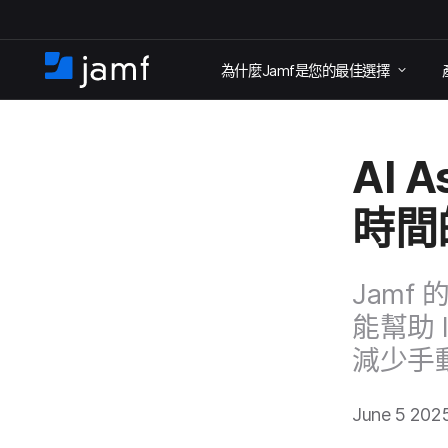
跳
為​什麼
Jamf
是​您​的​最佳​選擇
至
住
家
主
要
AI A
內
容
時間​
Jamf
能​幫助
減少​手
June 5 202