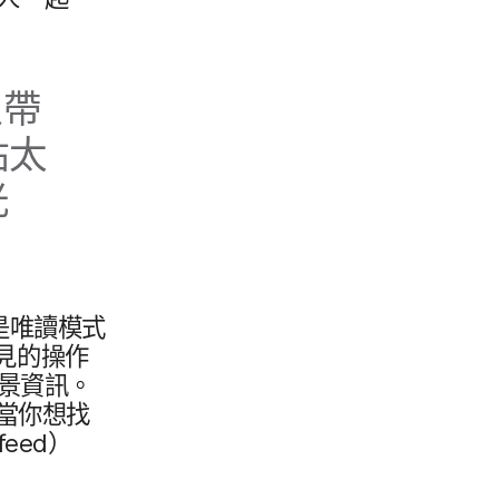
帶​
​太​
​
​唯讀​模式​
​的​操作​
背景​資訊。​
你​想​找​
feed
）​