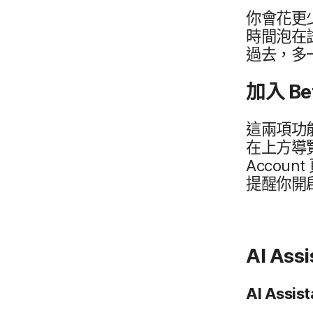
你​會​花​
時間​泡​在
過去，​多​
加入
Be
這​兩​項​功​
在​上​方​導
Account
提醒​你​
AI Ass
AI Assis