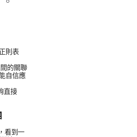
了。​
​則​表​
間​的​關聯
能​自信​應​
夠​直接​
團
，​看到​一​