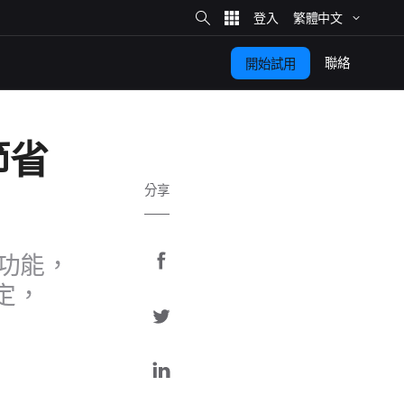
網
站
繁體​中文
搜
尋
聯絡
開始​試用
節省​
分享
分
​功能，​
享
定，​
分
至
享
F
分
a
至
享
c
T