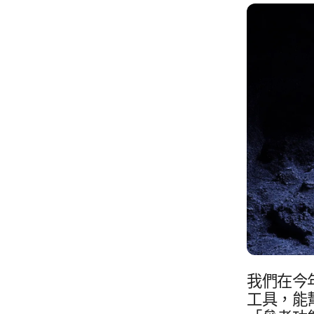
我們​在​今
工具，​能​