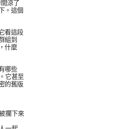
間​涼​了​
下。​這​個​
​看​這​段​
群組​到​
，​什麼​
有​哪些​
​它​甚至​
密​的​舊版​
​被​攔下​來
人​一起​