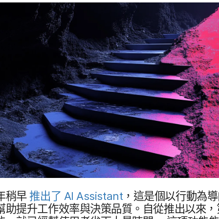
年​稍早
推出​了
AI Assistant
，​這​是​個​以​行動​為​導
幫助​提升​工作​效率​與​決策​品質。​自從​推出​以來，​