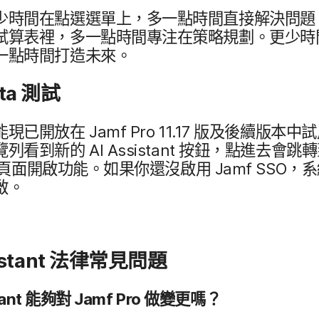
更少​時間​在​點選選​單​上，​多​一點​時間​直接​解決​問題
​試算​表裡，​多​一點​時間​專注​在​策略​規劃。​更少​時間
一點​時間​打造​未來。
ta
測試
能​現​已​開放​在
Jamf Pro 11
.
17
版​及​後續​版​本​中​
覽列​看到​新​的
AI Assistant
按鈕，​點進去​會​跳​
頁面​開啟​功能。​如果​你​還​沒​啟用
Jamf SSO
，​系
開啟。
istant
法律常見​問題
tant
能夠​對
Jamf Pro
做變​更​嗎？