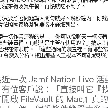
​還​來​得​及​買午餐，​再慢​就​吃​不​到​了。
​只要​照​著​問題​鍵入​問句​就​好。​幾​秒​鐘內，​你​就​
​依照​國家​與​瀏覽器版​本​詳細​列出。
​一​切​作業​流程​的​是​——​你​可以​像​聊天​一樣​接​著
些​裝置​裡，​有​哪些​是​主管​在​使用​的​？」​搞定​！​
​呈現在​你​眼前。
「這些​過時​的​裝置​裡，​有​哪些​
AI
會​深入​分析，​挖出​那些​人​工​根本​不可能​發現​的​
最近​一​次
Jamf Nation Live
活動
​有​位​客戶​說：​「直接​叫​它​『找
​開啟
FileVault
的
Mac
』真​的