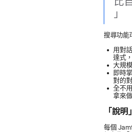
比自己
」
搜尋​功​能
用​對話
達式，​
大規模
即​時​
對​的​
全​不用
拿來​做
「說明」
每​個
Jam