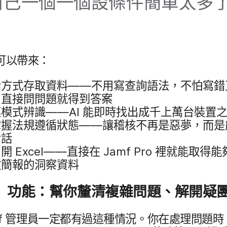
​一​個​一​個​設​條​件​簡單​太​多​
​可以​帶來：
​方式​存取​資料​——​不用​寫​查​詢​語法，​不怕​寫錯正
直接問​問題​就​得到​答案
​模式​辨識​——
AI
能​即時​找出成千​上萬​台​裝置​之
掌握法​規遵​循​狀態——​讓​稽核​不​再​是​惡夢，​而​是​
對話
​開
Excel
——​直接​在
Jamf Pro
裡​就​能​取得​能
​簡報​的​洞察​資料
​功能：​幫你​釐清​複雜​問題、​解開疑
f
管理員​一定​都​有​過​這​種​情況。​你​在​處理​問題​時