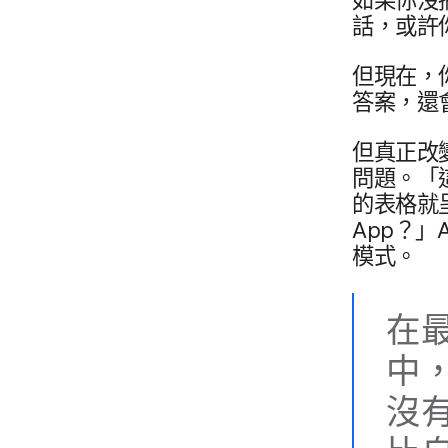
話，​或​許你
但​現在，​你
答案，​還會
但​真正​改變
問題。​「這
的​表格​就
App
？」
模式。
在​
中，
沒有