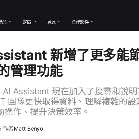
產品
定​價
資源
合作​夥伴
ssistant
新​增了​更多​能​
的​管理​功​能
的
AI Assistant
現在​加入​了​搜尋​和​說明
IT
團隊​更​快​取得​資料、​理解複雜​的​設
動​操作、​提升​決策​效率。
5
作​者
Matt Benyo