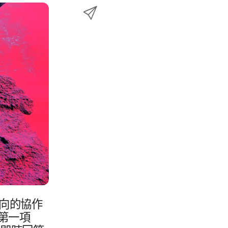
e
透
w
至
b
過
i
L
o
E
t
i
o
m
t
n
k
a
e
k
i
r
e
l
d
分
I
享
n
向​的​協作​
第一​項​