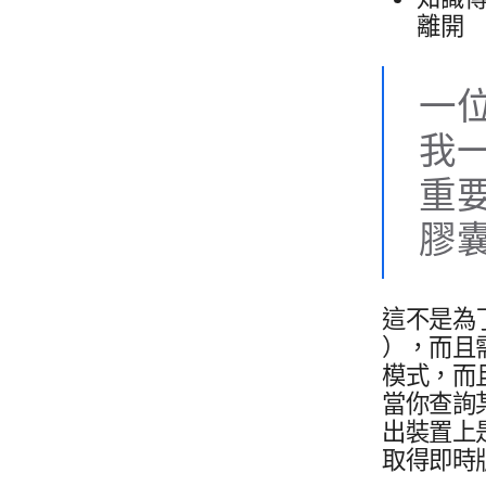
離開
一​
我​一
重要​
膠囊
這​不​是​為
），​而且​
模式，​而且​
當你​查詢​某
出​裝置​上​
取得即​時版