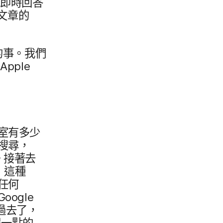
​即​時​回答​
文章​的​
​事。​我們​
Apple
​有​多少​
​搜尋，​
​接著​去
這​種​
任何​
Google
過去​了，​
​一點​的​