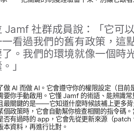
位
Jamf
社群成員​說：​「它​可以​
一​看​過​我們​的​舊有​政策，​這​點
了。​我們​的​環境​就​像​一​個​時​光
。​」
了​做
AI
而​做
AI
。​它會​遵守你​的​權限​設定​（​目前​是
需要​你​手動​啟用。​它​懂
Jamf
的​術語、​能​辨識​常見
最​關鍵​的​是​——​它​知道​什麼​時​候​該​補​上​更多​
​個​政策​時，​它會​自動​幫你​檢查​相關​的​指令​碼。​當
是否​有​過時​的
app
，​它會​先​從​更​新​來源（
patch 
​本​資料，​再​進行​比對。