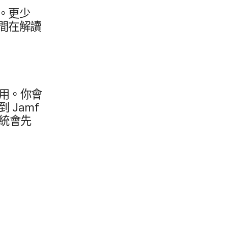
。​更少​
​在​解讀​
試用。​你會​
轉到
Jamf
統​會​先​