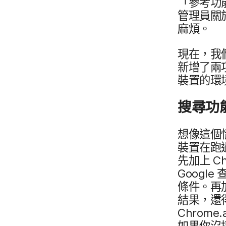
「參考功能」
管理員​關
麻煩。
現在，​我們
新增了​兩​
裝置​的​環
搜尋​功能
想像​這​個
裝置​在​跑
先加​上
Ch
Google
查
條件。​再加
結果，​還​
Chrome
.
如果​你​沒​