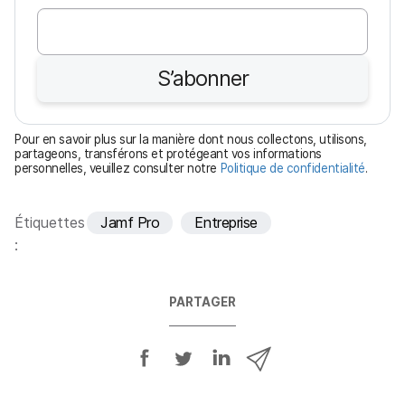
b
l
i
S’abonner
g
a
t
Pour en savoir plus sur la manière dont nous collectons, utilisons,
o
partageons, transférons et protégeant vos informations
personnelles, veuillez consulter notre
Politique de confidentialité
.
i
r
e
Étiquettes
Jamf Pro
Entreprise
:
PARTAGER
P
P
P
P
a
a
a
a
r
r
r
r