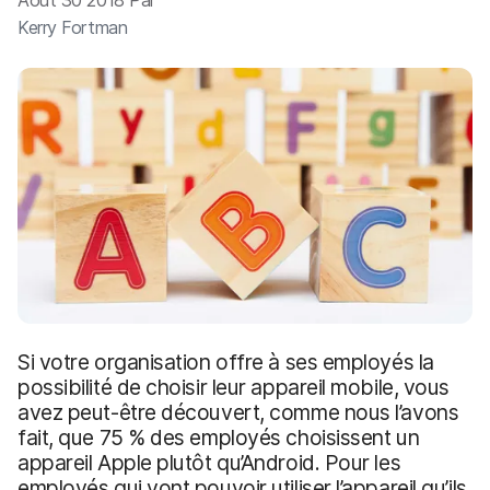
Août 30 2018 Par
p
m
a
Kerry Fortman
e
l
n
t
Si votre organisation offre à ses employés la
possibilité de choisir leur appareil mobile, vous
avez peut-être découvert, comme nous l’avons
fait, que 75 % des employés choisissent un
appareil Apple plutôt qu’Android. Pour les
employés qui vont pouvoir utiliser l’appareil qu’ils