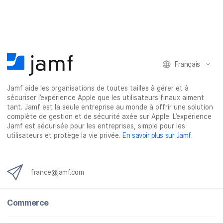
t
t
t
t
a
a
a
a
g
g
g
g
e
e
e
e
r
r
r
r
Français
s
s
s
p
u
u
u
a
Jamf aide les organisations de toutes tailles à gérer et à
r
r
r
r
sécuriser l’expérience Apple que les utilisateurs finaux aiment
F
T
L
e
tant. Jamf est la seule entreprise au monde à offrir une solution
a
w
i
-
complète de gestion et de sécurité axée sur Apple. L’expérience
c
i
n
m
Jamf est sécurisée pour les entreprises, simple pour les
utilisateurs et protège la vie privée.
En savoir plus sur Jamf
.
e
t
k
a
b
t
e
i
o
e
d
l
o
r
I
france@jamf.com
k
n
Commerce