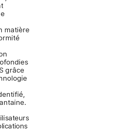
t
de
n matière
formité
on
rofondies
OS grâce
hnologie
dentifié,
antaine.
ilisateurs
lications