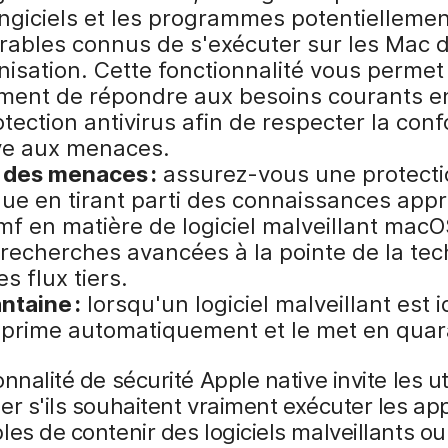
ngiciels et les programmes potentiellemen
irables connus de s'exécuter sur les Mac 
nisation. Cette fonctionnalité vous permet
ment de répondre aux besoins courants e
tection antivirus afin de respecter la con
ive aux menaces.
e des menaces :
assurez-vous une protecti
nue en tirant parti des connaissances app
mf en matière de logiciel malveillant mac
 recherches avancées à la pointe de la tec
es flux tiers.
ntaine :
lorsqu'un logiciel malveillant est i
pprime automatiquement et le met en quar
onnalité de sécurité Apple native invite les ut
er s'ils souhaitent vraiment exécuter les app
les de contenir des logiciels malveillants ou