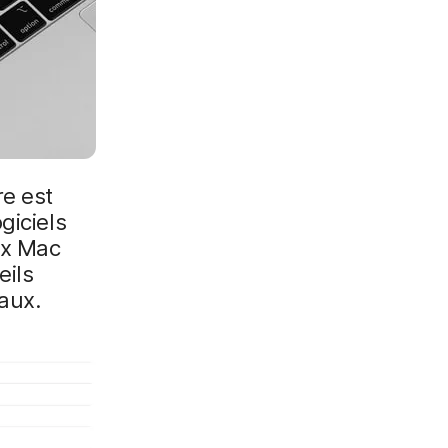
e est
giciels
ux Mac
eils
naux.