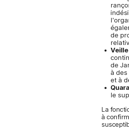
ranço
indés
l'orga
égale
de pro
relat
Veill
conti
de Ja
à des
et à d
Quara
le su
La foncti
à confirm
susceptib