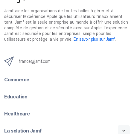
u
u
u
a
Jamf aide les organisations de toutes tailles à gérer et à
r
r
r
r
sécuriser l’expérience Apple que les utilisateurs finaux aiment
F
T
L
e
tant. Jamf est la seule entreprise au monde à offrir une solution
a
w
i
-
complète de gestion et de sécurité axée sur Apple. L’expérience
c
i
n
m
Jamf est sécurisée pour les entreprises, simple pour les
utilisateurs et protège la vie privée.
En savoir plus sur Jamf
.
e
t
k
a
b
t
e
i
o
e
d
l
o
r
I
france@jamf.com
k
n
Commerce
Education
Healthcare
La solution Jamf