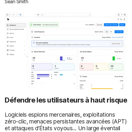
p
Sean Smith
m
a
e
l
n
t
Défendre les utilisateurs à haut risque
Logiciels espions mercenaires, exploitations
zéro-clic, menaces persistantes avancées (APT)
et attaques d’États voyous... Un large éventail