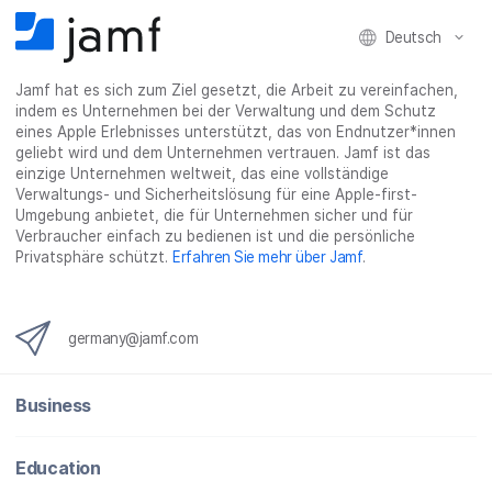
b
t
e
:
i
Deutsch
o
e
d
s
l
o
r
I
h
t
Jamf hat es sich zum Ziel gesetzt, die Arbeit zu vereinfachen,
k
t
n
a
e
indem es Unternehmen bei der Verwaltung und dem Schutz
t
e
t
r
i
eines Apple Erlebnisses unterstützt, das von Endnutzer*innen
e
i
e
e
l
geliebt wird und dem Unternehmen vertrauen. Jamf ist das
i
l
i
_
e
einzige Unternehmen weltweit, das eine vollständige
Verwaltungs- und Sicherheitslösung für eine Apple-first-
l
e
l
o
n
Umgebung anbietet, die für Unternehmen sicher und für
e
n
e
n
Verbraucher einfach zu bedienen ist und die persönliche
n
n
_
Privatsphäre schützt.
Erfahren Sie mehr über Jamf
.
x
i
n
germany@jamf.com
g
}
Business
Education