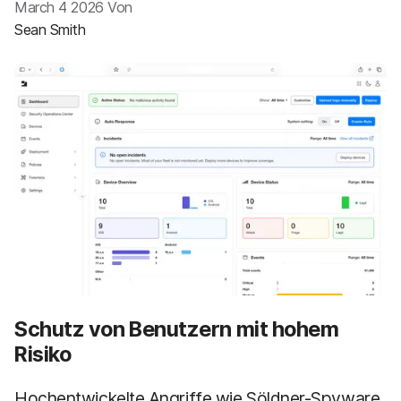
a
n
March 4 2026 Von
u
Sean Smith
p
t
i
n
h
a
l
t
e
n
Schutz von Benutzern mit hohem
Risiko
Hochentwickelte Angriffe wie Söldner-Spyware,