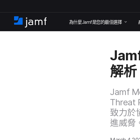
跳
為​什麼
Jamf
是​您​的​最佳​選擇
至
住
家
主
要
Jamf
內
容
解析
Jamf Mo
Threat 
致力於​協
進威脅
March 4 2