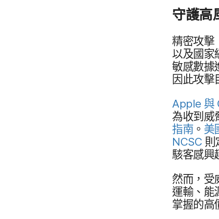
守護​高
精密​攻擊
以及​國家​
敏感數據​進
因此​攻擊​
Apple
與
為​收到​威
指南
。
美
NCSC
則​
駭客​感興趣
然而，​受威
運輸、​能源
掌握​的​高