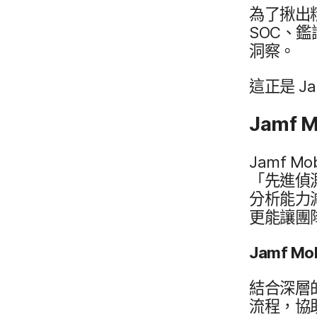
為了​揪出​
SOC
、​鑑
洞察。
這​正​是
Ja
Jamf M
Jamf Mob
「先進偵測、
分析​能力​
更​能​讓​
Jamf Mob
結合​深層​
流程，​協