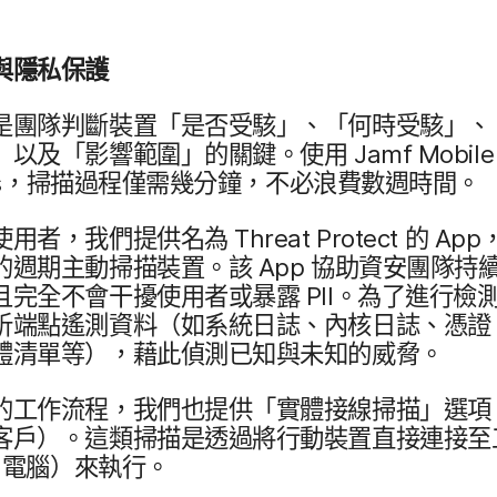
與​隱私​保護
是​團隊​判斷​裝置​「是否​受駭」、​「何時​受駭」、​
​以及​「影響​範圍」​的​關鍵。​使用
Jamf Mobile
s
，​掃描​過程僅​需​幾​分鐘，​不必​浪​費數​週​時間。
使用​者，​我們​提供​名為
Threat Protect
的
App
，
的​週期​主動​掃描​裝置。​該
App
協助​資安團​隊​持續
​完全​不會​干擾​使用​者​或​暴露
PII
。​為了​進行​檢
析​端點遙測​資料（如​系統​日誌、​內核日​誌、​憑證、
​清單​等​），​藉此​偵測​已​知​與​未知​的​威脅。
的​工作​流程，​我們​也​提供​「實體​接線​掃描」​選​項​
​戶）。​這​類​掃描​是​透過​將​行動​裝置​直接​連​接​至​
c
電腦​）來​執行。