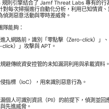
s
規​則​引擎​結合​了
Jamf Threat Labs
專有​的​行為
針對​每​次​掃描​進行​自動化​分析，​利用​已​知情資、​
為​偵測​惡意​活動​與​零時​差​威脅。
安團隊​能夠：
脅​進入​網路前，​識別​「零點擊（
Zero-click
）」、
-click
）」​攻擊​與
APT
。
​規避​傳​統​資安​控管​的​未知漏洞​利用​與​承載​資料
​侵​指標（
IoC
），​用來識別​惡意行為。
​漏​個人​可識別​資訊​（
PII
）​的​前​提下，​偵測​並​回
​與​先進​威脅。