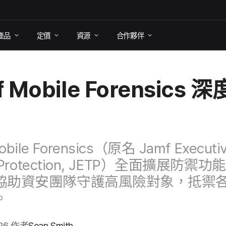
產品
定​價
資源
合作​夥伴
 Mobile Forensics
深度
bile Forensics
（​原​名
Jamf Executi
Protection
,
JETP
）​全面​擴展​防禦​功能
助​資安團隊​守護​高風險​對象，​抵禦​各​
。
026
作​者
Sean Smith