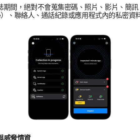
誌​期間，​絕對​不會​蒐集​密碼、​照片、​影片、​簡訊​
e
）、​聯絡人、​通話​紀錄​或​應​用​程式​內​的​私密​資
與​威脅​情​資