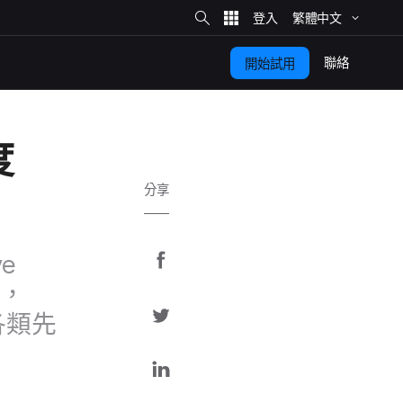
網
站
繁體​中文
搜
尋
聯絡
開始​試用
​
分享
分
ve
享
，​
分
類​先​
至
享
F
分
a
至
享
c
T