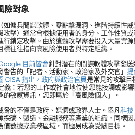
風險​對象
​（如傭​兵間​諜​軟體、​零點擊漏洞、​進階​持續性​
級​攻擊​）​通常會​根據​使用者​的​身分、​工作​性質​或​可
行​鎖定​攻擊。​由於​這​類​攻擊​需要​投入​大量​資源​
目標往往​指向​高風險​使用者​與​特定​組織。
Google
目前​皆會
針對​潛在​的​間​諜​軟體​攻擊​發送​
脅​警告​的​「記者、​活動家、​政治​家​及​外交官」
提
國
CISA
指出，​政府​與​政治​官員
是​常見​的​攻擊​
定義：​若您​的​工作​或​社會​地​位​使​您​能​接觸​或​影響​
​的​敏感​資訊，​您即​屬於​「高風險​個​人」。
脅​的​不僅​是​政府、​媒體​或​政界​人士。​舉凡
科技
​採礦、​製造、​金融​服務​等​產業​的​組織，​同樣​因為
價值​數據​或​業務​區域，​而​極易​成為​受駭​目標。