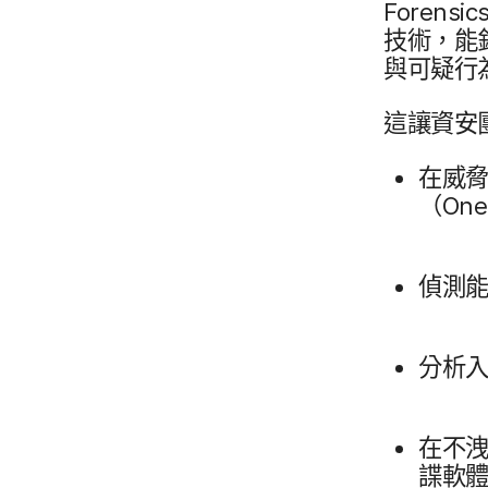
Forensic
技術，​能​
與​可疑行​
這​讓​資
在​威
（
One
偵測​能
分析入
在​不洩
諜​軟體