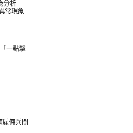
​分析​
異常​現象​
​「一​點擊
。
應​雇傭​兵間​