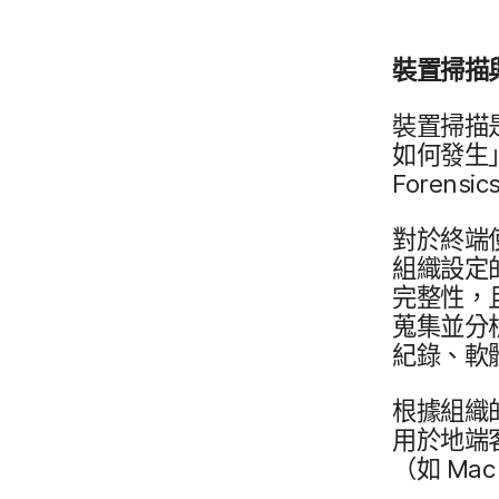
裝置​掃描​
裝置​掃描​
如何​發生」
Forensic
對於​終端​
組織​設定​
完整性，​且
蒐集​並​分
紀錄、​軟體
根據​組織​
用於​地端​客
（如
Ma