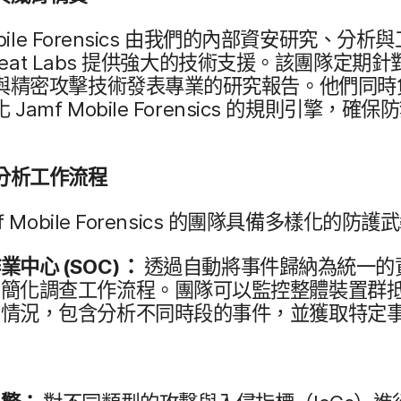
ile Forensics
由​我們​的​內部​資安​研究、​分析​
eat Labs
提供​強大​的​技術​支援。​該​團​隊​定​期​針對
與​精密​攻擊​技術​發表​專業​的​研究​報告。​他們​同時​
化
Jamf Mobile Forensics
的​規則​引擎，​確保防​
分析​工作​流程
 Mobile Forensics
的​團隊​具備​多樣化​的​防護​
作業​中心
(
SOC
)：
透過​自動​將​事件​歸納​為​統一​的​
簡化​調查​工作​流程。​團隊​可以​監控​整體​裝置​群抵​
​情況，​包含​分析​不​同時段​的​事件，​並​獲取​特定​事
。