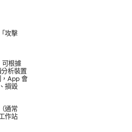
「攻擊​
​可​根據​
​分析​裝置​
測，
App
會​
​損毀​
（通​常​
工作​站​