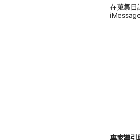
在​蒐集日​
iMessag
專家​導引​