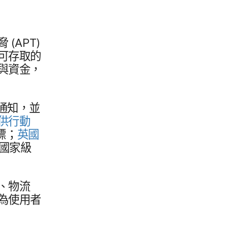
威脅
(
APT
)
​存取​的​
與​資金，​
通知，​並​
供​行動​
目標；
英國
國家​級​
、​物流​
​使用​者​