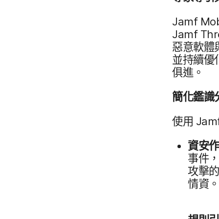
Jamf Mob
Jamf Thr
惡意​軟體​
並​持續​優
俱進。
簡化​鑑識​
使用
Jamf
資安​
事件，​
攻擊​的
情資