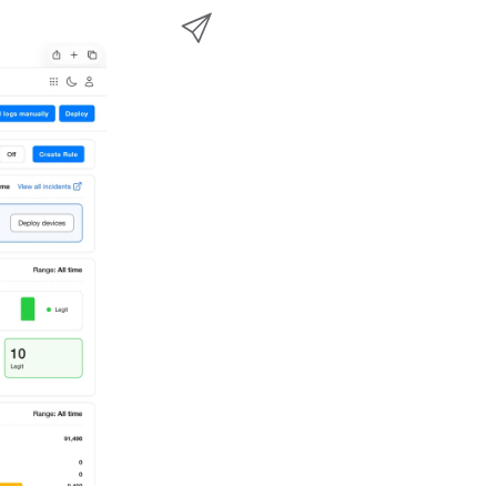
e
透
w
至
b
過
i
L
o
E
t
i
o
m
t
n
k
a
e
k
i
r
e
l
d
分
I
享
n