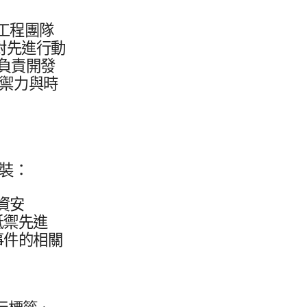
與​工程團隊
​先​進行​動​
負責​開發​
禦力​與​時​
武裝：
資安​
禦先​進​
件​的​相關​