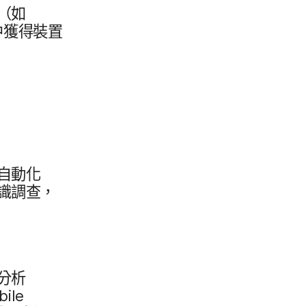
​（如
​獲得​裝置​
​自動化​
識​調查，​
分析​
bile