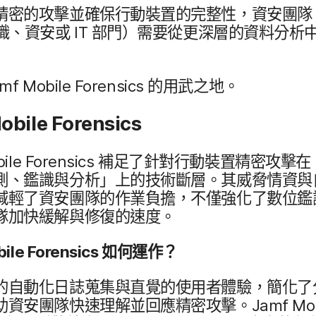
精密​的​攻擊​並​確保​行動​裝置​的​完整性，​資安團隊
識、​資安​或
IT
部​門）​需要​從​更​深層​的​資料​分析​中
mf Mobile Forensics
的​用武​之​地。
obile Forensics
ile Forensics
補足​了​針對​行動​裝置​精密​攻擊​在​
​鑑識​與​分析」​上​的​技術​斷層。​其威​脅​情資​與
減輕​了​資安團隊​的​作業​負擔，​不僅​強化​了​數​位​鑑
團隊​加快​緩解​與​修復​的​速度。
ile Forensics
如何​運作？
的​自動化日​誌​蒐集​與​直覺​的​使用​者​體驗，​簡化​了​
助​資安團隊​快速理解​並​回應​精密​攻擊。
Jamf Mo