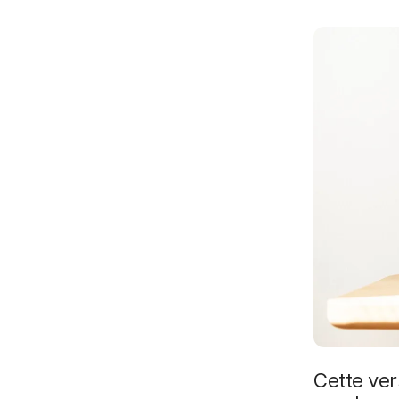
i
p
a
l
Cette ver