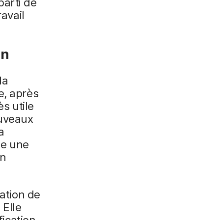
parti de
ravail
on
la
e, après
ès utile
ouveaux
a
he une
un
cation de
 Elle
fication