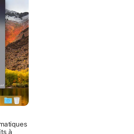
rmatiques
its à