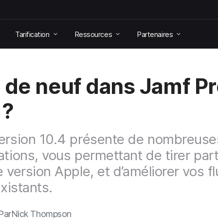
Tarification
Ressources
Partenaires
 de neuf dans Jamf P
 ?
ersion 10.4 présente de nombreuse
ations, vous permettant de tirer part
e version Apple, et d’améliorer vos f
existants.
Par
Nick Thompson