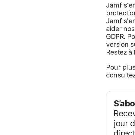
Jamf s'e
protectio
Jamf s'e
aider nos
GDPR. Po
version s
Restez à 
Pour plus
consultez
S’abo
Recev
jour 
direc