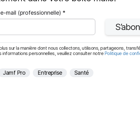
O
e-mail (professionnelle)
*
b
S’abon
l
i
g
plus sur la manière dont nous collectons, utilisons, partageons, transf
 informations personnelles, veuillez consulter notre
Politique de confi
a
t
Jamf Pro
Entreprise
Santé
o
i
r
e