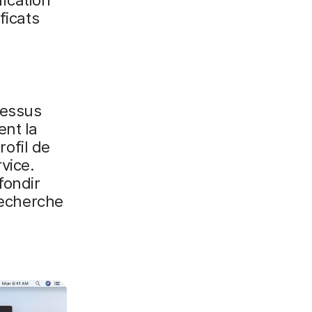
ficats
cessus
ent la
rofil de
vice.
fondir
 recherche