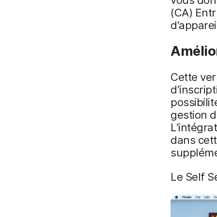
(CA) Entr
d’apparei
Amélio
Cette ver
d’inscrip
possibilit
gestion d
L’intégra
dans cett
supplémen
Le Self S