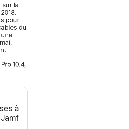
sur la
 2018.
ts pour
cables du
 une
 mai.
on.
Pro 10.4,
ses à
e Jamf