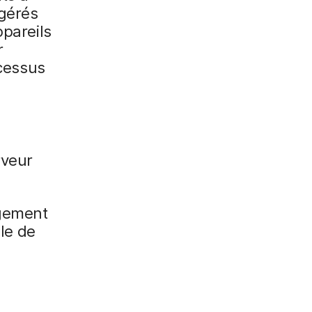
 gérés
ppareils
r
ocessus
rveur
rgement
ôle de