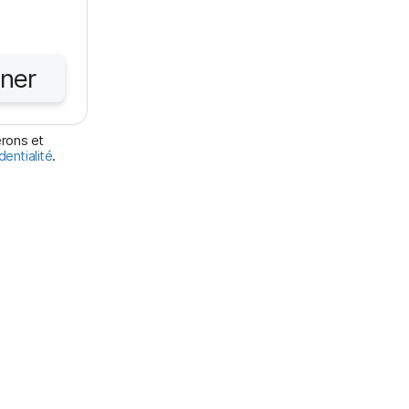
ner
érons et
dentialité
.