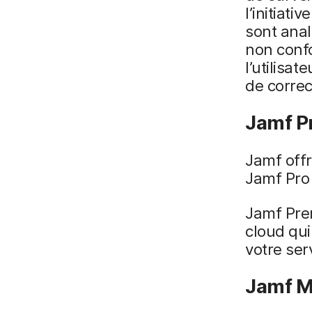
l’initiati
sont anal
non confo
l’utilisa
de correc
Jamf P
Jamf offr
Jamf Pro 
Jamf Pre
cloud qui
votre ser
Jamf M