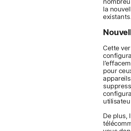
nombreuse
la nouvel
existants
Nouvell
Cette ver
configura
l’effacem
pour ceu
appareils
suppress
configura
utilisateu
De plus, 
télécomm
vous donn