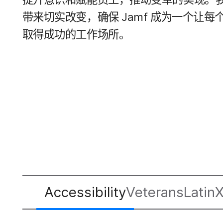
带来​切实​改变，​确保
Jamf
成为​一​个​让​每​
取得​成功​的​工作​场所。
Accessibility
Veterans
Latin