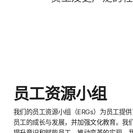
员工​资源​小​组
我们​的​员工​资源​小组​（
ERGs
）​为​员工​提供​
员工​的​成长​与​发展，​并​加强​文化​教育。​我们
提升​意识​和​赋​能​员工，​推动​变革​的​实现。