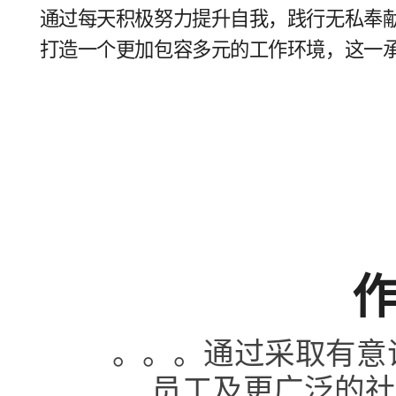
通过​每​天​积极​努力​提升​自​我，​践行​无私奉献
打造​一​个​更加​包容​多​元​的​工作​环境，​这​
。。。​通过​采取​有​意
员工​及​更​广泛​的​社