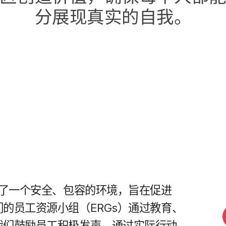
分展现​真实​的​自我。
了​一​个​安全、​包容​的​环境，​旨​在​促进​
​的​员工​资源​小组​（
ERGs
）​通过​教育、​
​我们​鼓励员工​积极​发声，​通过​实际​行动​