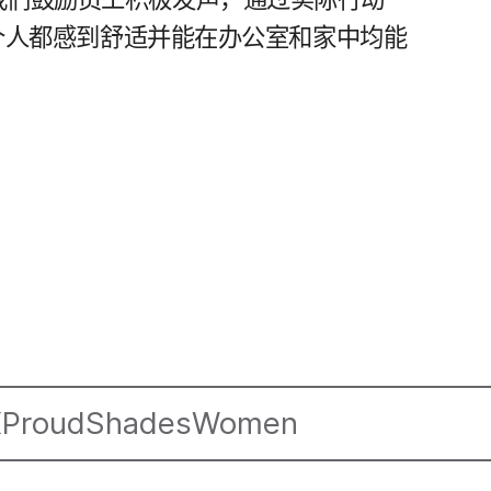
个​人​都​感到​舒适​并​能​在​办公室​和​家​中均​能​
X
Proud
Shades
Women