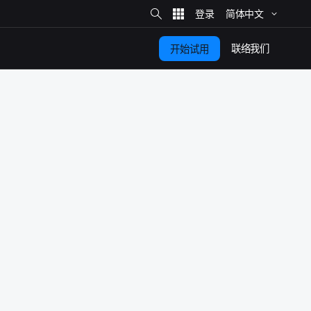
站
简体​中文
内
搜
索
联络​我们
开始​试用