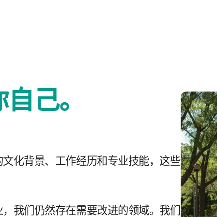
你​自己。
的​文化​背景、​工作​经历​和​专业​技能，​这些​
，​我们​仍然​存在​需要​改进​的​领域。​我们​