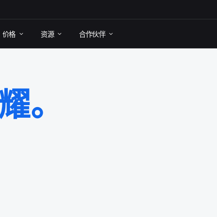
价格
资源
合作​伙伴
闪耀。