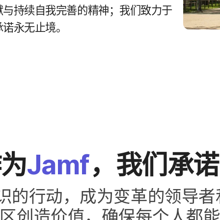
​与​持续​自​我​完善​的​精神；​我们​致力于​
一​承诺永​无止境。
作为
Jamf
，​我们​承
识​的​行动，​成为​变革​的​领导者​
区​创造​价值，​确保​每​个​人​都​能​