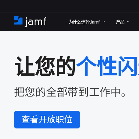
跳
为什么​选择
Jamf
产品
至
首
主
页
要
内
让​您​的
个性​
容
把​您​的​全部​带到​工作​中。
查​看​开放​职​位