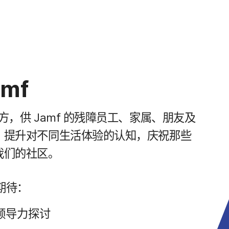
amf
地方，​供
Jamf
的​残障​员工、​家属、​朋友​及​
​提升​对​不同​生活​体验​的​认知，​庆祝​那些​
我们​的​社区。
​期待：
​领导力​探讨