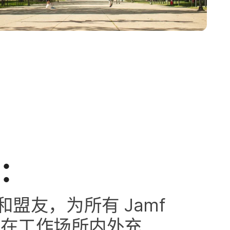
诺：
和​盟友，​为​所有
Jamf
在​工作​场​所​内​外充​