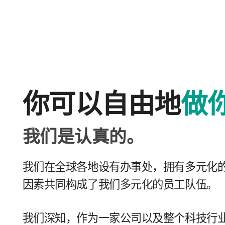
你​可以​自由​地
做​
我们​是​认真的。
我们​在​全球​各​地​设有​办事处，​拥有​多​元化​
因素​共同​构成​了​我们​多​元化​的​员工​队伍。
我们​深知，​作为​一​家​公司​以及​整个​科技​行业