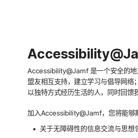
Accessibility
@
J
Accessibility
@
Jamf
是​一​个​安全​的​
盟友​相互​支持，​建立​学习​与​倡导​网络；
以独特方式​经历​生活​的​人，​同时​回馈​
加入
Accessibility
@
Jamf
，​您​将​能够
关于​无障​碍性​的​信息​交流​与​思想