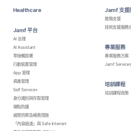
Healthcare
Jamf
支援
進階​支援
技術​支援​服務​
Jamf
平​台
AI
治理
專業​服務
AI Assistant
零接觸部署
專業​服務​方案
行動​裝置​管理
Jamf Service
App
管理
資產​管理
培訓​課程
Self Service
+
培訓​課程​政策
身​分識別​與​存取​管理
端點防護
威脅​防禦​及​補救​措施
「內容​過濾」​與
Safe Internet