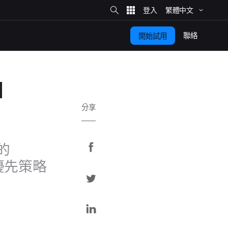
網
站
繁體​中文
搜
尋
聯絡
開始​試用
d
分享
分
​的
享
先​策略​
分
至
享
F
分
a
至
享
c
T