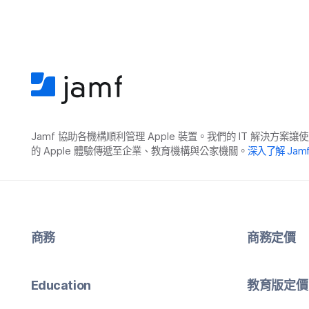
Jamf
協助​各​機構​順利​管理
Apple
裝置。​我們​的
IT
解決​方案​讓​使
的
Apple
體驗​傳遞​至​企業、​教育​機構​與​公家​機關。
深入​了​解
Jam
商務
商務定​價
Education
教育版定​價