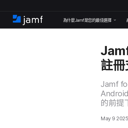
跳
為​什麼
Jamf
是​您​的​最佳​選擇
至
住
家
主
要
Jamf
內
容
註冊
Jamf fo
Androi
的​前​提
May 9 202