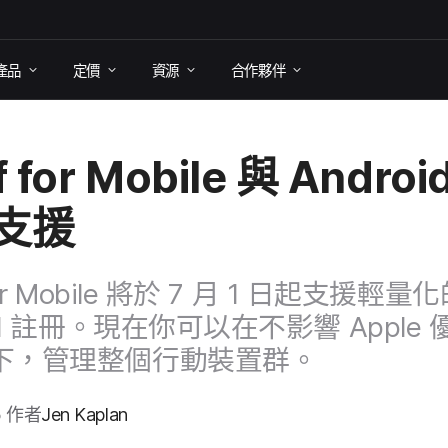
產品
定​價
資源
合作​夥伴
 for Mobile
與
Androi
​支援
r Mobile
將​於
7
月
1
日​起​支援​輕量​化
d
註冊。​現在​你​可以​在​不​影響
Apple
優
下，​管理​整​個​行動​裝置群。
5
作​者
Jen Kaplan