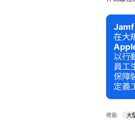
Jam
在​大
Appl
以​行
員工​
保障​
定義​
標籤:
大