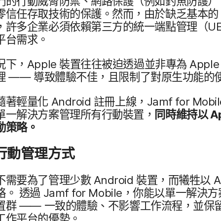
們​的​行動​威脅​防禦、​網路​保護​（例​如​釣魚防​護）
零信​任​存取​技術​的​保護。​然而，​由於​缺乏​基本​的
​許多​企業​必須​依賴​第三方​的​統一​端點​管理​（
U
跨平台​需求。
況​下，
Apple
裝置​往往​被​迫​透過​並​非​專為
Appl
理
——
導致​體驗​不佳，​且​限制​了​對​原生​功能​的
隨著​輕量​化
Android
註冊​上線，
Jamf for Mobi
單一​解決​方案​管理​所有​行動​裝置，
同時​維持​以
A
動​策略。
行動​管理​方式
​不需要​為了​管理​少數
Android
裝置，​而​犧牲​以
A
策略。
透過
Jamf for Mobile
，​你​能​以​單​一​解決​方
置​群
——
一致​的​體驗、​不​影響​工作​流程，​並​保
工作​平台​的​優勢。