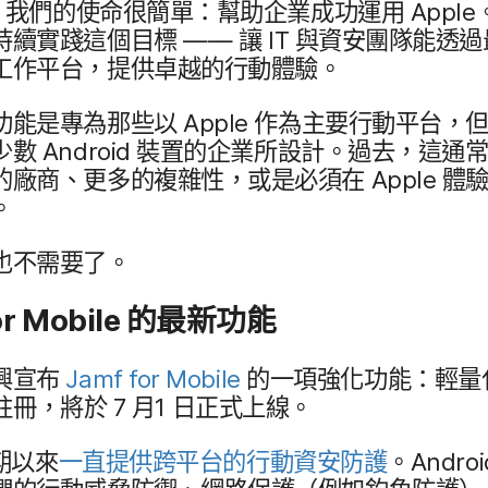
​我們​的​使命​很​簡單：​幫助​企業​成功​運用
Apple
持續​實踐​這​個​目標
——
讓
IT
與​資安團​隊​能​透過​
工作​平台，​提供​卓越​的​行動​體驗。
​能​是​專為​那些​以
Apple
作​為​主要​行動​平台，​但​
​少數
Android
裝置​的​企業​所​設計。​過去，​這​通​常
的​廠商、​更多​的​複雜性，​或​是​必須​在
Apple
體驗​
。
也​不​需要​了。
or Mobile
的​最​新​功​能
興​宣布
Jamf for Mobile
的​一​項​強化​功能：​輕量
註冊，​將​於
7
月
1
日​正式​上線。
期​以來
一直​提供​跨平台​的​行動​資安​防護
。
Andro