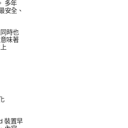
。
多​年​
最​安全、​
同時​也​
意味​著​
上​
​化
id
裝置早​