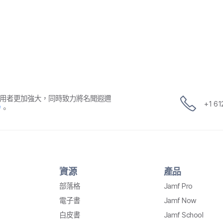
用​者​更​加強​大，​同時​致力​將​名聞​遐邇​
+
1 6
f
。
資源
產品
部​落格
Jamf Pro
電子書
Jamf Now
白皮書
Jamf School