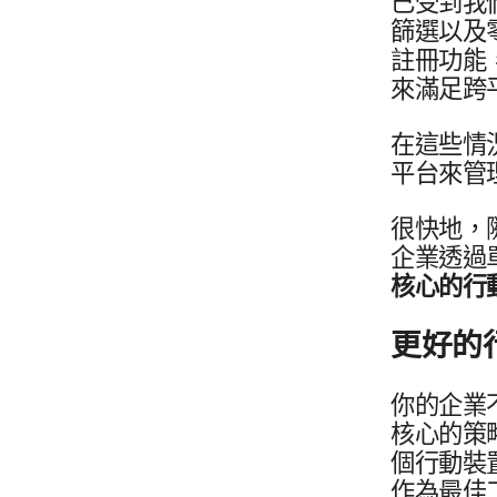
已​受到​我
篩選​以及​
註冊​功能，
來​滿足​
在​這些​情
平台來​管
很​快地，​
企業​透過​
核心​的​行
更好​的​
你​的​企業
核心​的​
個​行動​裝
作為​最佳​