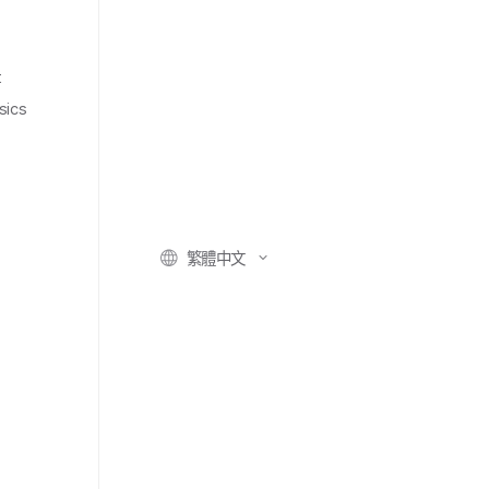
t
sics
繁體​中文