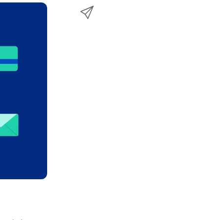
e
透
w
至
b
過
i
L
o
E
t
i
o
m
t
n
k
a
e
k
i
r
e
l
d
分
I
享
n