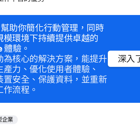
f
幫助​你​簡化​行動​管理，​同時​
規模​環境​下​持續​提供​卓越​的
e
體驗。
動為​核心​的​解決​方案，​能​提升​
深入​
生​產力、​優化​使用​者​體驗、​
裝置​安全、​保護​資料，​並​重新​
工作​流程。
型企業