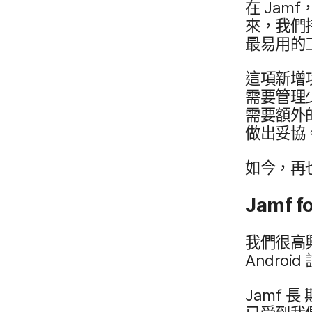
在
Jamf
，
來，​我們​
最易用​的​
這​項​新增功
需要​管理
需要額​外​
做出妥協
如​今，​再​
Jamf f
我們​很​高
Android
Jamf
長