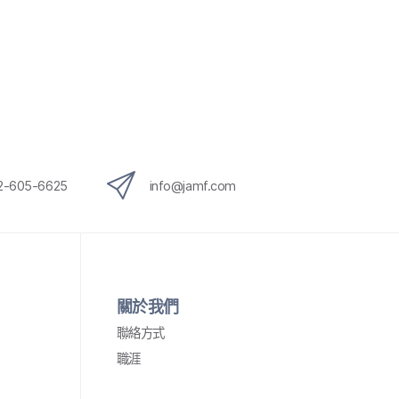
12-605-6625
info
@
jamf
.
com
關於​我們
聯絡​方式
職涯