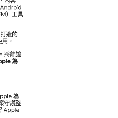
、​內容​
Android
EM
）工​具​
e
打造​的​
​使用。
le
將​能​讓​
pple
為​
pple
為​
案​守護​整​
留
Apple