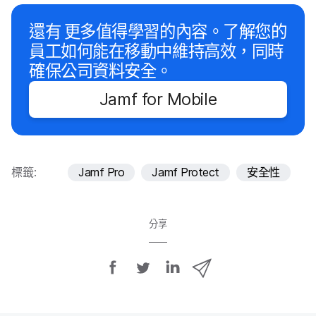
還​有
更多​值得​學習​的​內容。​了​解您​的​
員工​如何​能​在​移動​中​維持​高效，​同時​
確保​公司​資料​安全。
Jamf for Mobile
標籤:
Jamf Pro
Jamf Protect
安全性
分享
分
分
分
透
享
享
享
過
E
至
至
至
m