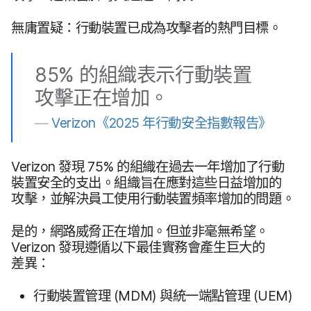
無​庸置疑：​行動​裝置​已​成為​攻擊者​的​熱門​目標。
85
%
的​組織​表示​行動​裝置​
攻擊​正在​增加。
—
Verizon
《
2025
年​行動​安全​指數​報告​》
Verizon
發現
75
%
的​組織​在​過去​一​年​增加​了​行動​
裝置​安全​的​支出。​組織​旨​在​應對​這些​日益​增加​的​
攻擊，​並​解決​員工​使用​行動​裝置​頻率​增加​的​問題。
是​的，​網路​威脅正在​增加。​但​並​非​毫無​希望。
Verizon
發現​遵循​以下​最佳​實務會​產生​巨​大​的​
差異：
行動​裝置​管理
(
MDM
)
與​統一​端點​管理
(
UEM
)