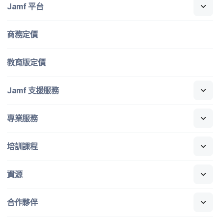
Jamf
平​台
商務定​價
教育版定​價
Jamf
支援​服務
專業​服務
培訓​課程
資源
合作​夥伴