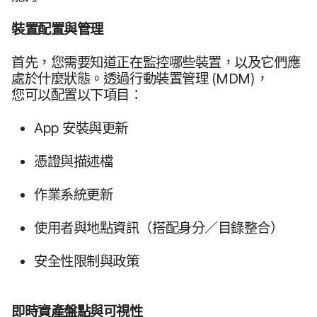
裝置​配置​與​管理
首先，​您需要​知道​正在​監控​哪些​裝置，​以及​它們​應​
處於​什麼​狀態。​透過​行動​裝置​管理
(
MDM
)，​
您可以​配置​以下​項目：
App
安裝​與​更​新
憑證​與​描述​檔
作業​系統​更​新
使用​者​與​地點​資訊​（​搭配​身​分／​目錄​整合​）
安全性​限制​與​政策
即​時​資產​盤點​與​可視性