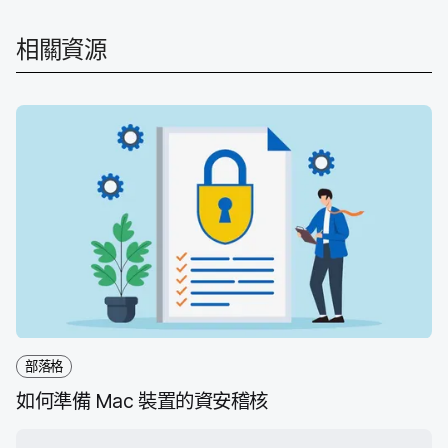
F
T
L
a
a
w
i
i
相關​資源
c
i
n
l
e
t
k
分
b
t
e
享
o
e
d
o
r
I
k
n
部落格
如何​準備
Mac
裝置​的​資安​稽​核