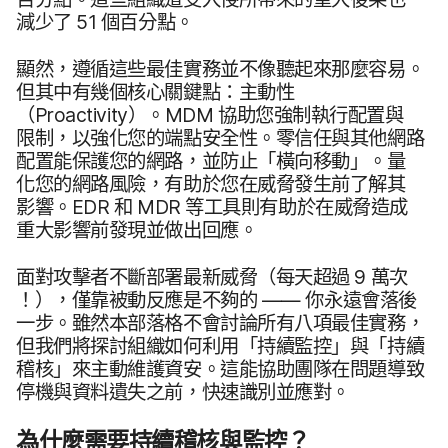
減少​了
51
個​百分點。
顯然，​遵循​這些​最佳​實務​並​不​像​聽起來​那麼​容易。​
但​其中​有​幾​個​核心​關鍵點：​主動性
（
Proactivity
）。
MDM
協助​您​強制​執行​配置​與​
限制，​以​強化您​的​端點​安全性。​零信任​與​其他​網路​
配置​能​保護​您​的​網路，​並​防止​「橫向​移動」。​量​
化您​的​網路​風險，​有助​於​您​在​威脅​發生​前​了​解其​
影響。
EDR
和
MDR
等​工具​則​有​助於​在​威脅​造成​
重大​影響​前​發現​並​做出​回應。
面對​攻擊​者​不斷部署​最​新​威脅（​每​天​超過
9
萬​次​
！），​僅靠​被​動​反應​是​不夠​的
——
你​永遠​會​落後​
一步。​雖然​本部​落格​不會​討論​所有​八​項​最佳​實務，​
但​我們​將​探討組織​如何​利用​「持續​監控」​與​「持續​
稽核」​來​主動​維護​資安。​這​能​協助​團隊​在​問題​導致​
停機​與​資料​遺失​之​前，​快速識別​並​應​對。
為​什麼​需要​持續​稽核​與​監控？