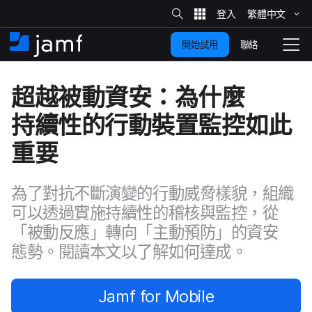
網
站
繁體​中文
跳
搜
尋
聯絡
開始試用
至
住
切
家
換
主
超越​被​動​資安：​為什麼​
要
瀏
覽
持續性​的​行動​裝置​監控​如​此​
內
容
重要
為了​對​抗​不斷​演變​的​行動​威​脅樣貌，​組織​
可以​透過​實施​持續性​的​稽核​與​監控，​從​
「被​動​反應」​轉向​「主動​預防」​的​資安​
態勢。​閱讀​本​文以​了​解如何​達成。
Jamf for Mobile