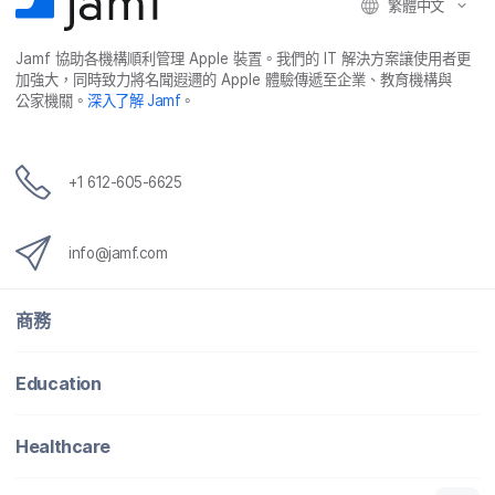
繁體​中文
Jamf
協助​各​機構​順利​管理
Apple
裝置。​我們​的
IT
解決​方案​讓​使用​者​更​
加強​大，​同時​致力​將​名聞​遐邇​的
Apple
體驗​傳遞​至​企業、​教育​機構​與​
公家​機關。
深入​了​解
Jamf
。
+
1 612-605-6625
info
@
jamf
.
com
商務
Education
Healthcare