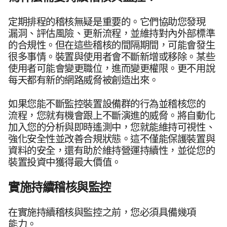
定期​排程​的​稽核​無疑​是​重要​的。​它們​協助​您​發現​
漏洞、​評估​風險、​更​新​流程，​並​維持​對​內外部​標準​
的​合規性。​但​在​這些​稽核​的​間隔​期間，​可能​會​發生​
很​多​事情。​裝置​與​使用​者會​不斷​新增或​移除。​某些​
使用​者​可能​會​變​更​職位，​進而​變更​權​限。​更​不用​說​
每​天​都​有​新​的​網路​威脅​被​創造​出來。
如果​您​能​不斷​監控​裝置​設備群​的​行為​並​稽​核您​的​
流程，​您​就​有​機會​跟上​不斷​演進​的​威脅。​將​自動化​
加入您​的​分析​與​即時​遙測​中，​您就​能​維持​可​視性、​
強化​安全性​並​改善​合​規狀態。​這​不​僅​能​保護​裝置​與​
資料​的​安全，​還​有​助於​維持​營運​持續性，​並​從您​的​
裝置​投資​中​獲得​最​大​價值。
實施​持續​稽核​與​監控
在​實施​持續​稽核​與​監控​之​前，​您必須​具備​幾​項​
能力。