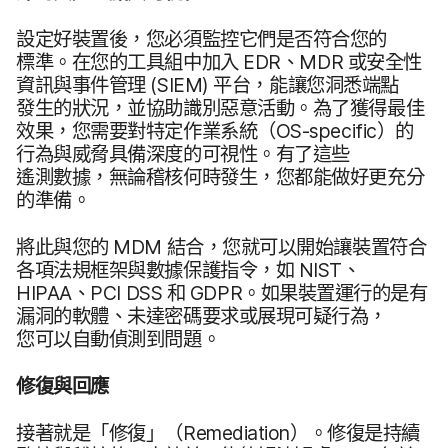
設定​好​裝置​後，​您​必須​監控​它們​是否​符​合您​的​
標準。​在​您​的​工具組​中​加入
EDR
、
MDR
或​安全性​
資訊​與​事件​管理
(
SIEM
)
平台，​能​讓​您洞悉端點​
發生​的​狀況，​並​協助​識別​惡意​活動。​為了​獲得​最佳​
效果，​您​需要​對​特定​作業​系統​（
OS-specific
）​的​
行為​與​威脅​具備​深度​的​可視性。​有​了​這些​
遙測數據，​無論​稽​核何​時​發生，​您都​能​做好​更​充分​
的​準備。
將​此​與​您​的
MDM
結合，​您就​可以​開始​讓​裝置​符合​
各​項​法規框架​與​數據​保護​指令，​如
NIST
、
HIPAA
、
PCI DSS
和
GDPR
。​如果​裝置​運行​的​是​有​
漏洞​的​軟體、​未​達​密碼​要求​或​展現​可​疑行為，​
您可以​自動偵測到​問題。
修復​與​回應
接​著​就是​「修復」​（
Remediation
）。​修復​是​持續​