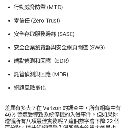
行動威脅​防禦
(
MTD
)
零信任
(
Zero Trust
)
安全​存取​服務​邊緣
(
SASE
)
安全​企業​瀏覽器​與​安全​網頁閘道
(
SWG
)
端點偵測​和​回應​（
EDR
）
託管​偵測​與​回應
(
MDR
)
網路​風險量​化
差異​有​多​大？​在
Verizon
的​調查​中，​所有​組織​中​有
46
%
曾​遭​受導致​系統​停機​的​入侵​事件。​但​如果​你​
遵循​所有​八​項​最佳​實務​呢？​這​個​數​字會​下降
22
個​
百分點。​這些​組織​遭​受入​侵所​帶來​的​重大​後果​也​