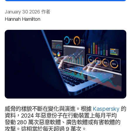
January 30 2026
作​者
Hannah Hamilton
威脅​的​樣貌​不斷​在​變化​與​演進。​根據
Kaspersky
的​
資料，
2024
年​惡意​份子​在​行動​裝置​上​每​月​平均​
發動
280
萬​次​惡意​軟體、​廣告​軟體​或​有害​軟體​的​
攻擊。​這​相當於​每​天​超過
9
萬次。