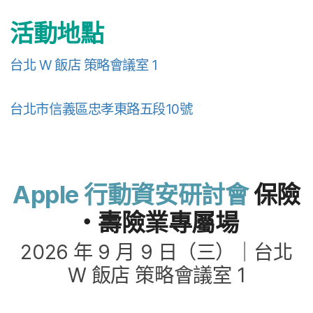
活動​地點
台北
W
飯店
策略​會議室
1
台北市​信義區​忠孝​東路​五段
10
號
Apple
行動​資安​研討會
保險​
・壽險業​專屬​場
2026
年
9
月
9
日​（​三​）｜​台北
W
飯店
策略​會議室
1