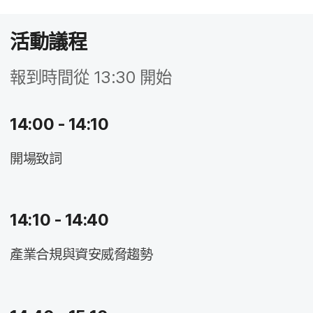
活動​議程
報到​時間​從
13
:
30
開始
14
:
00 - 14
:
10
開場​致詞
14
:
10 - 14
:
40
產業​合規​與​資安威脅趨勢