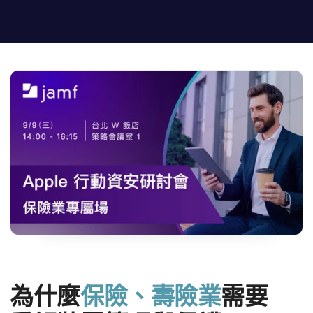
為​什麼
保險、​壽險業
需要​