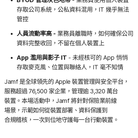
存取​公司​系統，​公私​資料​混用，
IT
幾乎​無法​
管控
人員​流動率​高
-
業務員​離職​時，​如何​確保​公司​
資料​完整​收回，​不留​在​個人​裝置​上
App
濫用​與​影子
IT
-
未​經核可​的
App
悄悄​
存取​麥克風、​位置​與​聯絡​人，
IT
毫​不​知情
Jamf
是​全球​領先​的
Apple
裝置​管理​與​安全​平台，​
服務​超過
76
,
500
家​企業，​管理​逾
3
,
320
萬​台​
裝置。​本場​活動​中，
Jamf
將​針對​保險業​前線​
場景，​示範​如何​從​裝置​部署、​資料​保護​到​
合規稽核，​一​次​到​位​地守護​每​一​台​行動​裝置。