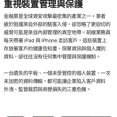
重視​裝置​管理​與​保護
金融業​是​全球​資安​攻擊​最​密集​的​產業​之一。​業者​
疲於​阻擋來自​外部​的​駭客​入侵，​卻​忽​略​了​更​迫切​的​
威脅​可能​是​來自​內部​管理​的​真空​地帶。​前線​業務員​
每​天​帶​著
iPad
與
iPhone
走訪​客戶，​這些​裝置​上​
存放​著​客戶​的​健康​告​知書、​保單​資訊​與​個人識別​
資料，​卻​往往​沒有​任何​集中​管理​與​保護​機制。
一​台​遺失​的​平板、​一​個​未​受​管控​的​個人​裝置、​一​次​
未​加密​的​資料​傳輸，​都​可能​讓​企業​陷入​客戶​資料​
外洩、​監管​裁罰​與​商譽​損失​的​三重​危機。