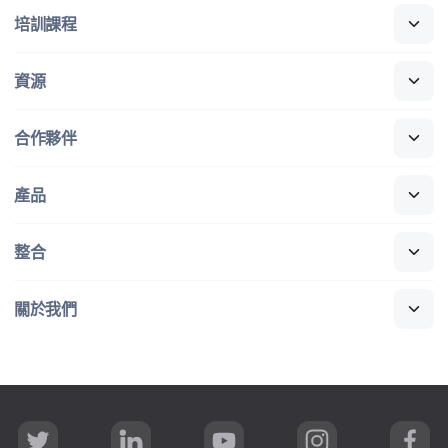
培訓​課程
資源
合作​夥伴
產品
整合
關於​我們
T
L
Y
I
F