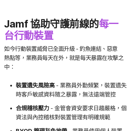
Jamf
協助​守護​前線​的
每​一​
台​行動​裝置
如​今​行動​裝置​威脅​已​全面​升級
-
釣魚連結、​惡意​
熱點等，​業務員​每​天​在​外，​就是​每​天​暴露​在​攻擊​之​
中：
裝置​遺失​風險​高
-
業務員​外勤​頻繁，​裝置​遺失​
時​客戶​敏感資料​隨​之​暴露，​無法​遠端管控
合​規稽​核壓力
-
金管會​資安​要求​日趨​嚴格，​個​
資法​與​內控​稽​核​對​裝置​管理​有​明確​規範
BYOD
管理​灰色地帶
-
業務員​使用​個人​裝置​