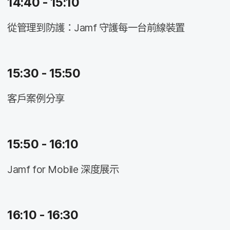
14
:
40 - 15
:
10
從​管理​到​防護：
Jamf
守護​每​一​台前線​裝置
15
:
30 - 15
:
50
客戶​案​例​分享
15
:
50 - 16
:
10
Jamf for Mobile
深度​展示
16
:
10 - 16
:
30