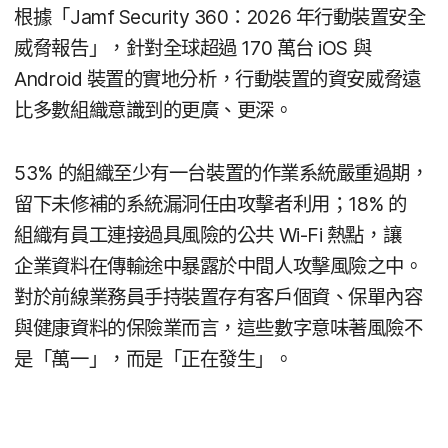
根據​「
Jamf Security 360
：
2026
年​行動​裝置​安全​
威脅​報告」，​針對​全球​超過
170
萬​台
iOS
與
Android
裝置​的​實地​分析，​行動​裝置​的​資安​威​脅遠​
比​多數​組織​意識到​的​更廣、​更深。
53
%
的​組織​至少​有​一​台​裝置​的​作業​系統​嚴重​過期，​
留下​未​修補​的​系統​漏​洞任​由​攻擊​者​利用​；
18
%
的​
組織​有​員工​連​接​過​具​風險​的​公共
Wi-Fi
熱點，​讓​
企業​資料​在​傳輸​途​中​暴露於​中間​人​攻擊​風險​之​中。​
對於​前線​業務員​手持​裝置​存有​客戶​個​資、​保單​內容​
與​健康​資料​的​保險業​而言，​這些​數​字意​味​著​風險​不​
是​「萬一」，​而​是​「正在​發生」。