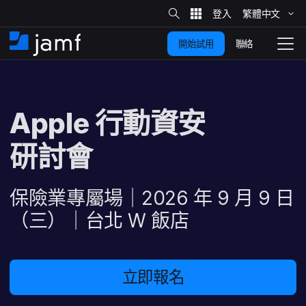
網
站
繁體​中文
跳
搜
尋
聯絡
開始試用
至
住
切
家
換
主
要
瀏
覽
Apple
行動​​資​安​
內
容
研討會
保險業​專屬​場​｜
2026
年
9
月
9
日​
（​三​）​｜​台北
W
飯店
立即​報​名