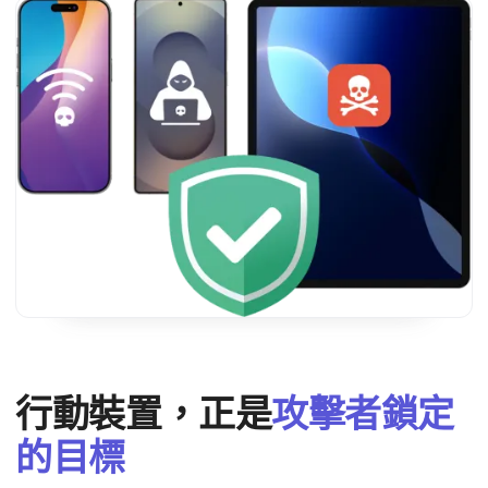
行動​裝置，​正​是
攻擊​者​鎖定​
的​目標