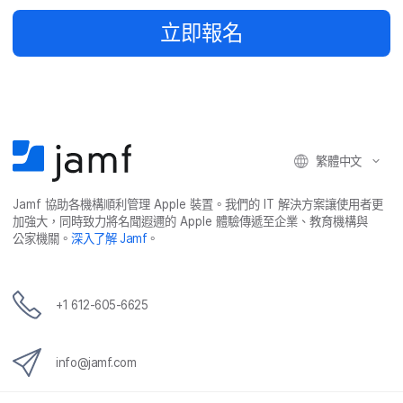
立即​報​名
繁體​中文
Jamf
協助​各​機構​順利​管理
Apple
裝置。​我們​的
IT
解決​方案​讓​使用​者​更​
加強​大，​同時​致力​將​名聞​遐邇​的
Apple
體驗​傳遞​至​企業、​教育​機構​與​
公家​機關。
深入​了​解
Jamf
。
+
1 612-605-6625
info
@
jamf
.
com