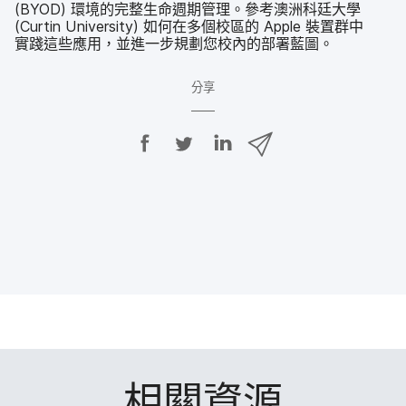
(
BYOD
)
環境​的​完整​生​命​週期​管理。​參考​澳洲​科廷​大學
(
Curtin University
)
如何​在​多​個​校區​的
Apple
裝置​群​中​
實踐​這些​應用，​並​進一步​規劃​您​校​內​的​部署​藍圖。
分享
分
分
分
透
享
享
享
過
E
至
至
至
m
F
T
L
a
a
w
i
i
c
i
n
l
e
t
k
分
b
t
e
享
o
e
d
o
r
I
k
n
相關​資源