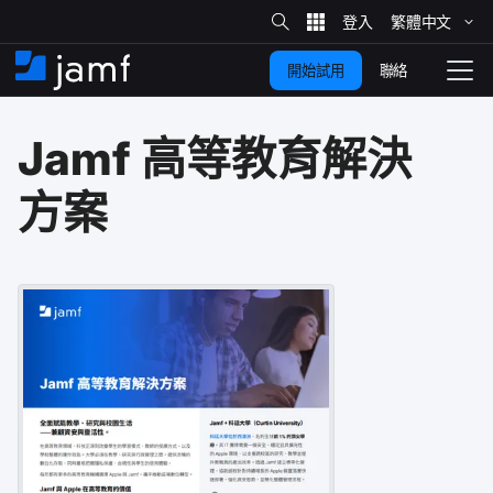
網
站
繁體​中文
跳
搜
尋
聯絡
開始試用
至
住
切
家
換
主
Jamf
高等​教育​解決​
要
瀏
覽
內
方案
容