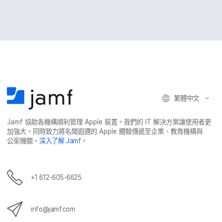
繁體​中文
Jamf
協助​各​機構​順利​管理
Apple
裝置。​我們​的
IT
解決​方案​讓​使用​者​更​
加強​大，​同時​致力​將​名聞​遐邇​的
Apple
體驗​傳遞​至​企業、​教育​機構​與​
公家​機關。
深入​了​解
Jamf
。
+
1 612-605-6625
info
@
jamf
.
com