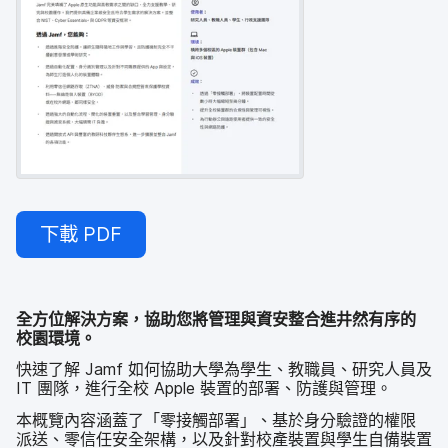
下載
PDF
全​方​位​解決​方案，​協助​您​將​管理​與​資安​整合進井然​有序​的​
校園​環境。
快速​了​解
Jamf
如何​協助​大學​為​學生、​教職員、​研究​人員​及
IT
團隊，​進行​全校
Apple
裝置​的​部署、​防護​與​管理。
本​概覽​內容​涵蓋​了​「零接觸部署」、​基於​身​分驗證​的​權限​
派送、​零信​任​安全​架構，​以及​針對​校產​裝置​與​學生​自備​裝置