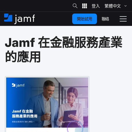
網
站
繁體​中文
跳
搜
尋
聯絡
開始試用
至
住
切
家
換
主
Jamf
在​金融​服務​產業​
要
瀏
覽
內
的​應用
容