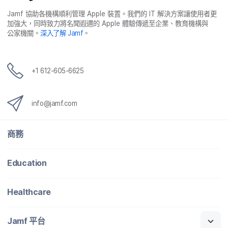
Jamf
協助​各​機構​順利​管理
Apple
裝置。​我們​的
IT
解決​方案​讓​使用​者​更​
加強​大，​同時​致力​將​名聞​遐邇​的
Apple
體驗​傳遞​至​企業、​教育​機構​與​
公家​機關。
深入​了​解
Jamf
。
+
1 612-605-6625
info
@
jamf
.
com
商務
Education
Healthcare
Jamf
平​台