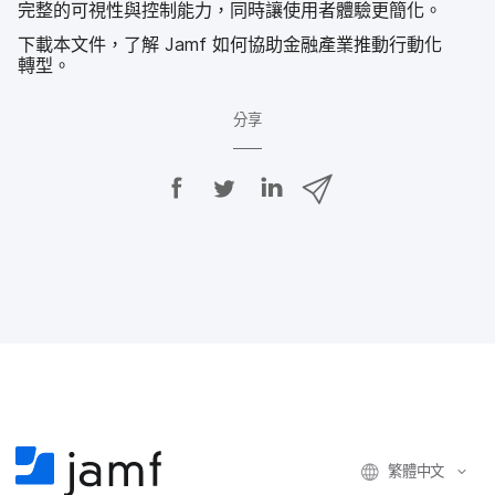
完整​的​可視性​與​控制​能力，​同時​讓​使用​者​體驗​更​簡化。
下​載本​文件，​了​解
Jamf
如何​協助​金融​產業​推動​行動化​
轉型。
分享
分
分
分
透
享
享
享
過
E
至
至
至
m
F
T
L
a
a
w
i
i
c
i
n
l
e
t
k
分
b
t
e
享
o
e
d
o
r
I
k
n
繁體​中文