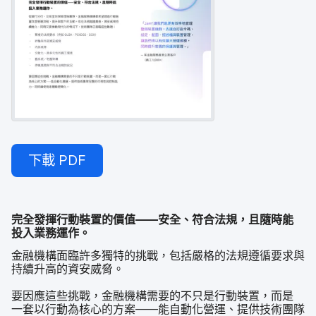
下載
PDF
完全​發揮​行動​裝置​的​價值​—​—​安全、​符合​法規，​且​隨時​能​
投入​業務​運作。
金融​機構​面臨​許多​獨特​的​挑戰，​包括​嚴格​的​法規遵循​要求​與​
持續​升高​的​資安​威脅。
要​因應​這些​挑戰，​金融​機構​需要​的​不​只是​行動​裝置，​而​是​
一套​以​行動為​核心​的​方案​—​—能​自動​化​營運、​提供​技術團隊​