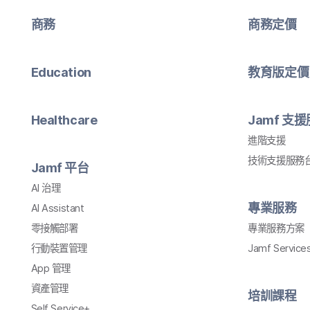
商務
商務定​價
Education
教育版定​價
Healthcare
Jamf
支援
進階​支援
技術​支援​服務​
Jamf
平​台
AI
治理
專業​服務
AI Assistant
零接觸部署
專業​服務​方案
行動​裝置​管理
Jamf Service
App
管理
資產​管理
培訓​課程
Self Service
+