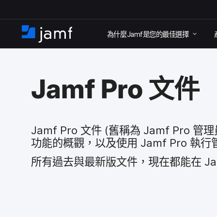
跳
為​什麼
Jamf
是​您​的​最佳​選擇
至
住
家
主
要
Jamf Pro
文件
內
容
Jamf Pro
文件
(舊稱​為
Jamf Pro
管理
功能​的​概觀，​以及​使用
Jamf Pro
執行​
所有​過去​與​最​新版​文件，​現在​都​能​在
Ja