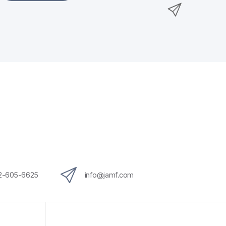
透
e
w
至
過
b
i
L
E
o
t
i
m
o
t
n
a
k
e
k
i
r
e
l
d
分
I
享
n
12-605-6625
info
@
jamf
.
com