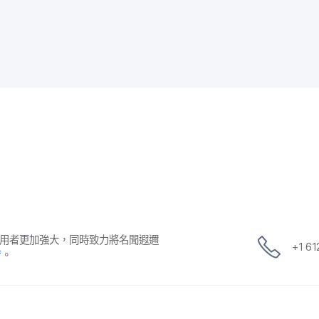
用​者​更​加強​大，​同時​致力​將​名聞​遐邇​
+
1 6
f
。