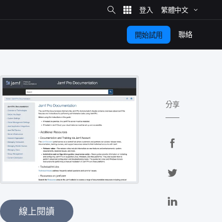
網
站
繁體​中文
搜
尋
聯絡
開始​試用
分享
分
享
分
至
享
F
分
a
至
享
線上閱讀
c
T