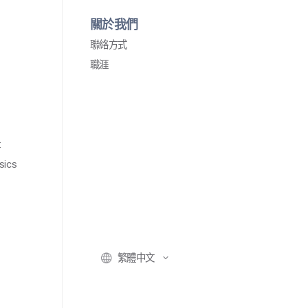
關於​我們
聯絡​方式
職涯
t
sics
繁體​中文