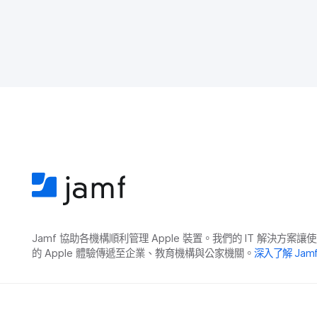
Jamf
協助​各​機構​順利​管理
Apple
裝置。​我們​的
IT
解決​方案​讓​使
的
Apple
體驗​傳遞​至​企業、​教育​機構​與​公家​機關。
深入​了​解
Jam