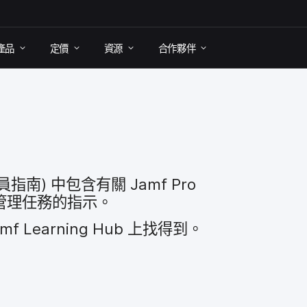
產品
定​價
資源
合作​夥伴
員​指南)
中​包​含​有關
Jamf Pro
管理​任務​的​指示。
mf Learning Hub
上​找​得到。