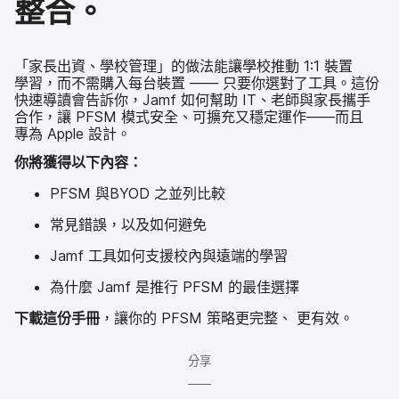
整合。
「家長​出資、​學校​管理」​的​做法​能​讓​學校​推動
1
:
1
裝置​
學習，​而​不​需​購入​每​台​裝置
——
只要​你​選​對​了​工具。​這​份​
快速導讀​會​告訴​你，
Jamf
如何​幫助
IT
、​老師​與​家長​攜手​
合作，​讓
PFSM
模式​安全、​可​擴充​又​穩定​運作​——​而且​
專為
Apple
設計。
你​將​獲得​以下​內容：
PFSM
與
BYOD
之​並​列​比較
常見​錯誤，​以及​如何​避免
Jamf
工具​如何​支援​校內​與​遠端​的​學習
為​什麼
Jamf
是​推行
PFSM
的​最佳​選擇
下載​這​份​手冊
，​讓​你​的
PFSM
策略​更​完整、
更​有效。
分享