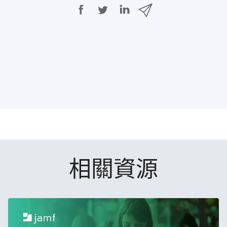
分
分
分
透
享
享
享
過
E
至
至
至
m
F
T
L
a
a
w
i
i
c
i
n
l
e
t
k
分
b
t
e
享
o
e
d
o
r
I
k
n
相關​資源