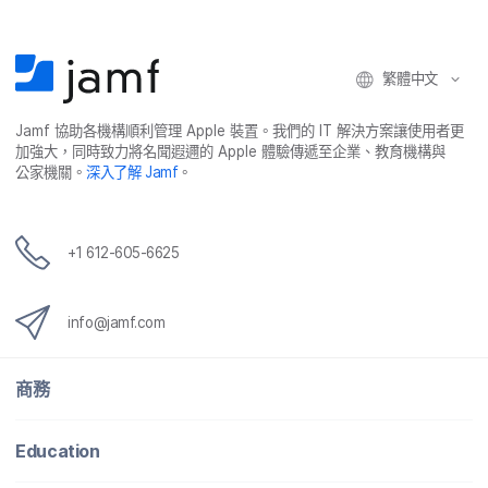
繁體​中文
Jamf
協助​各​機構​順利​管理
Apple
裝置。​我們​的
IT
解決​方案​讓​使用​者​更​
加強​大，​同時​致力​將​名聞​遐邇​的
Apple
體驗​傳遞​至​企業、​教育​機構​與​
公家​機關。
深入​了​解
Jamf
。
+
1 612-605-6625
info
@
jamf
.
com
商務
Education