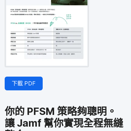
下載
PDF
你​的
PFSM
策略​夠​聰明。​
讓
Jamf
幫​你​實現​全程​無縫​