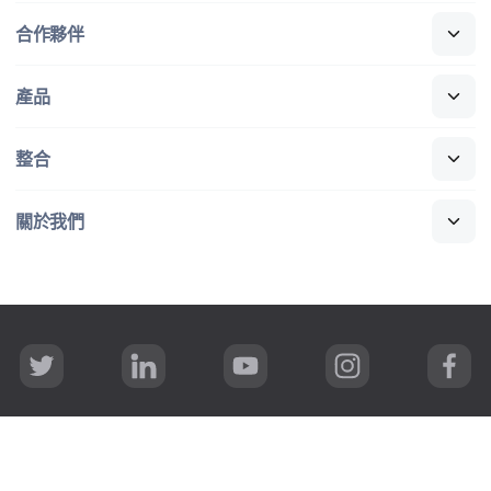
合作​夥伴
產品
整合
關於​我們
T
L
Y
I
F
w
i
o
n
a
i
n
u
s
c
t
k
T
t
e
t
e
u
a
b
著作權
隱私權
使用條款
安全
e
d
b
g
o
r
I
e
r
o
n
a
k
所有​內容
©
copyright 2002-2026 Jamf
.
著​作權​所有，​並​保留​一​