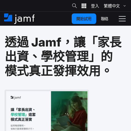
網
站
繁體​中文
跳
搜
尋
聯絡
開始試用
至
住
切
家
換
主
透過
Jamf
，​讓​「家長​
要
瀏
覽
內
出資、​學校​管理」​的​
容
模式​真正​發揮​效用。