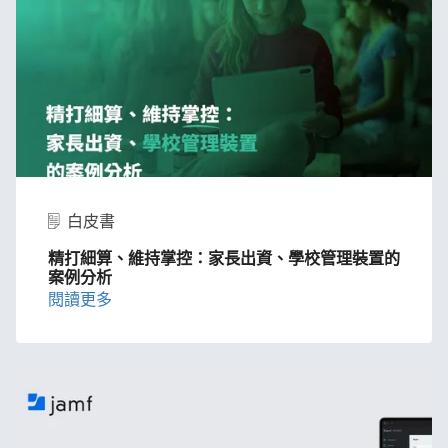
白皮書
精​打​細算、​維持​掌控：​家長​出資、​學校​管理​裝置​的​
案例​分析
閱讀​更多