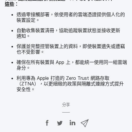
這些：
透過​零接觸部署，​依​使用者​的​雲端​憑​證​提供​個​人化​的​
裝置​設定。
自動收集​裝置​清冊，​協助​追蹤​裝置​狀態​並​接收​更​新​
通知。
保護​並​完整​控​管​裝置​上​的​資料，​即使​裝置​遺失​或​遭竊​
也​不受​影響。
確保​在​所有​裝置​與
App
上，​都​能​統一​使用同一​組​雲端​
身分。
利用​專為
Apple
打造​的
Zero Trust
網路​存取​
（
ZTNA
），​以​更​細緻​的​政策​與​隔離式​連線​方式​提升​
安全性。
分享
分
分
分
透
享
享
享
過
E