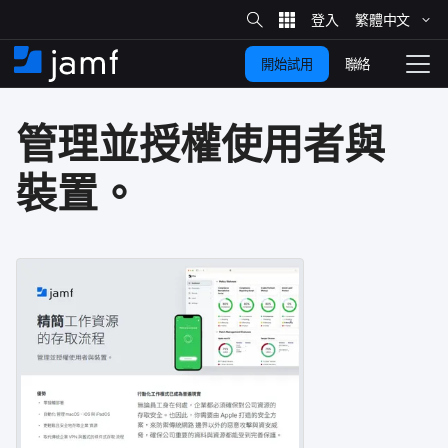
網
站
繁體​中文
跳
搜
尋
聯絡
開始試用
至
住
切
家
換
主
管理​並​授權​使用者​與​
要
瀏
覽
內
裝置。
容