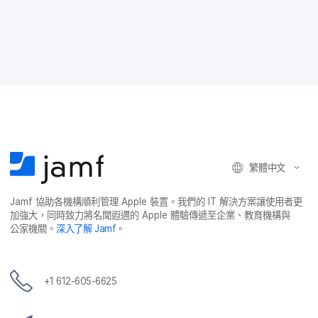
至
至
至
m
F
T
L
a
a
w
i
i
c
i
n
l
e
t
k
分
b
t
e
享
o
e
d
o
r
I
k
n
繁體​中文
Jamf
協助​各​機構​順利​管理
Apple
裝置。​我們​的
IT
解決​方案​讓​使用​者​更​
加強​大，​同時​致力​將​名聞​遐邇​的
Apple
體驗​傳遞​至​企業、​教育​機構​與​
公家​機關。
深入​了​解
Jamf
。
+
1 612-605-6625