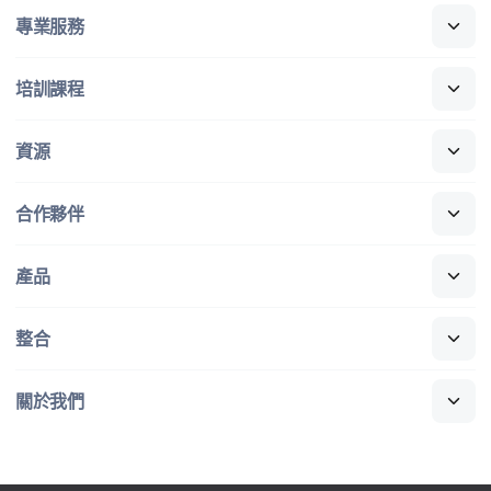
專業​服務
培訓​課程
資源
合作​夥伴
產品
整合
關於​我們