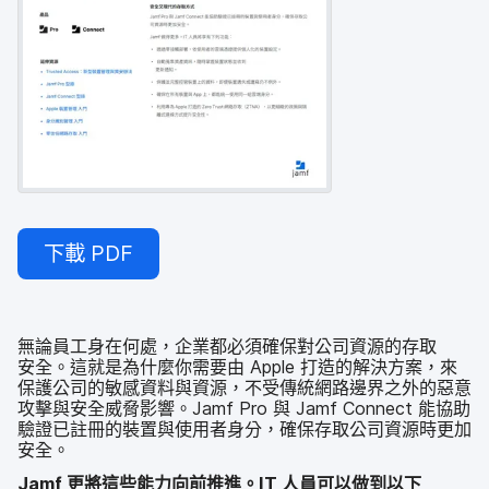
下載
PDF
無論​員工身​在​何處，​企業​都​必須​確保​對​公司​資源​的​存取​
安全。​這​就是​為​什麼​你​需要​由
Apple
打造​的​解決​方案，​來​
保護​公司​的​敏感​資料​與​資源，​不受​傳統​網路​邊界​之​外​的​惡意​
攻擊​與​安全​威脅​影響。
Jamf Pro
與
Jamf Connect
能​協助​
驗證​已​註冊​的​裝置​與​使用​者​身分，​確保​存取​公司​資源時​更​加​
安全。
Jamf
更​將​這些​能力​向​前​推進。
IT
人員​可以​做到​以下​