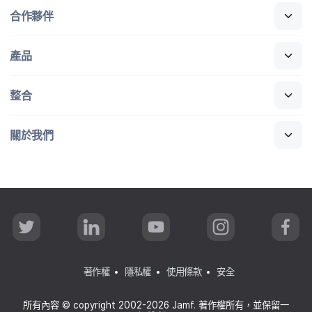
合作​夥伴
產品
整合
關於​我們
T
L
Y
I
F
w
i
o
n
a
i
n
u
s
c
t
k
T
t
e
t
e
u
a
b
著作權
隱私權
使用條款
安全
e
d
b
g
o
r
I
e
r
o
n
a
k
所有​內容
©
copyright 2002-2026 Jamf
.
著​作權​所有，​並​保留​一​
m