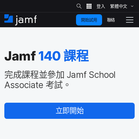
網
站
繁體​中文
跳
搜
尋
聯絡
開始試用
至
住
切
家
換
主
要
瀏
覽
Jamf
140
課程
內
容
完成​課程​並​參加
Jamf School
Associate
考試。
立即​開始