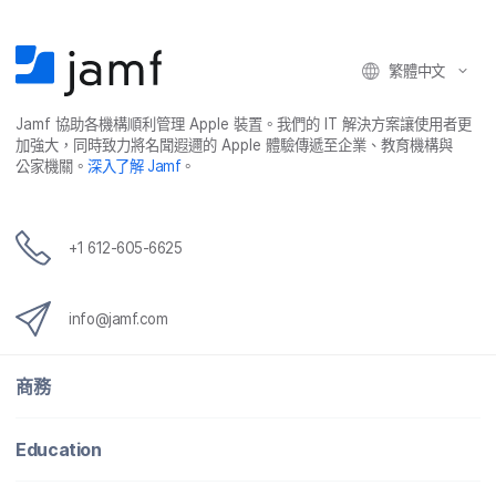
繁體​中文
Jamf
協助​各​機構​順利​管理
Apple
裝置。​我們​的
IT
解決​方案​讓​使用​者​更​
加強​大，​同時​致力​將​名聞​遐邇​的
Apple
體驗​傳遞​至​企業、​教育​機構​與​
公家​機關。
深入​了​解
Jamf
。
+
1 612-605-6625
info
@
jamf
.
com
商務
Education