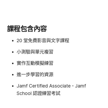
課程​包含​內容
20
堂​免費​影音​與​文字​課程
小​測驗​與​單元​複習
實作​互動模擬​練習
進一步​學習​的​資源
Jamf Certified Associate - Jamf
School
認證練習​考試