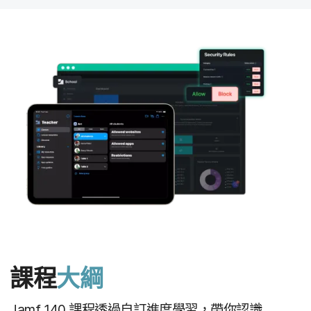
課程
大綱
Jamf 140
課程​透過​自訂進度​學習，​帶你​認識