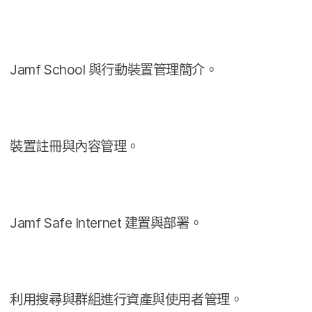
Jamf School
與​行動​裝置​管理​簡介。
裝置​註冊​與​內容​管理。
Jamf Safe Internet
建置​與​部署。
利用​搜尋​與​群組​進行​資產​與​使用​者​管理。