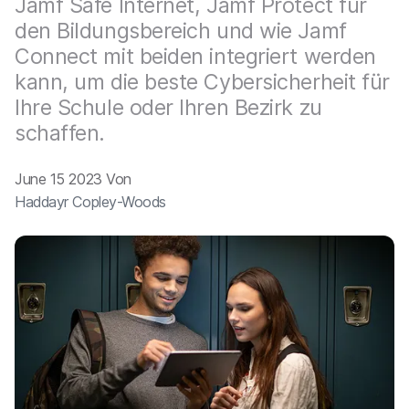
Jamf Safe Internet, Jamf Protect für
a
n
u
den Bildungsbereich und wie Jamf
p
Connect mit beiden integriert werden
t
i
kann, um die beste Cybersicherheit für
n
Ihre Schule oder Ihren Bezirk zu
h
schaffen.
a
l
t
June 15 2023 Von
e
Haddayr Copley-Woods
n