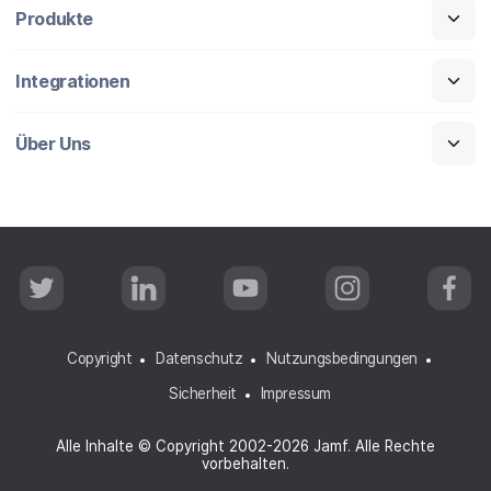
Produkte
Integrationen
Über Uns
T
L
Y
I
F
w
i
o
n
a
i
n
u
s
c
t
k
T
t
e
t
e
u
a
b
Copyright
Datenschutz
Nutzungsbedingungen
e
d
b
g
o
r
I
e
r
o
Sicherheit
Impressum
n
a
k
m
Alle Inhalte © Copyright 2002-2026 Jamf. Alle Rechte
vorbehalten.