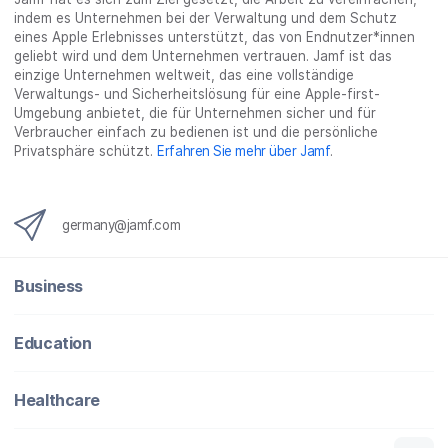
k
t
n
a
e
indem es Unternehmen bei der Verwaltung und dem Schutz
t
e
t
r
i
eines Apple Erlebnisses unterstützt, das von Endnutzer*innen
e
i
e
e
l
geliebt wird und dem Unternehmen vertrauen. Jamf ist das
i
l
i
_
e
einzige Unternehmen weltweit, das eine vollständige
Verwaltungs- und Sicherheitslösung für eine Apple-first-
l
e
l
o
n
Umgebung anbietet, die für Unternehmen sicher und für
e
n
e
n
Verbraucher einfach zu bedienen ist und die persönliche
n
n
_
Privatsphäre schützt.
Erfahren Sie mehr über Jamf
.
x
i
n
germany@jamf.com
g
}
Business
Education
Healthcare