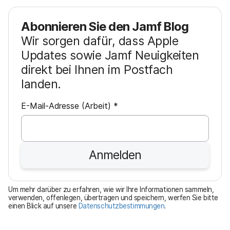
Abonnieren Sie den Jamf Blog
Wir sorgen dafür, dass Apple
Updates sowie Jamf Neuigkeiten
direkt bei Ihnen im Postfach
landen.
P
E-Mail-Adresse (Arbeit)
*
f
l
i
Anmelden
c
h
t
Um mehr darüber zu erfahren, wie wir Ihre Informationen sammeln,
f
verwenden, offenlegen, übertragen und speichern, werfen Sie bitte
einen Blick auf unsere
Datenschutzbestimmungen
.
e
l