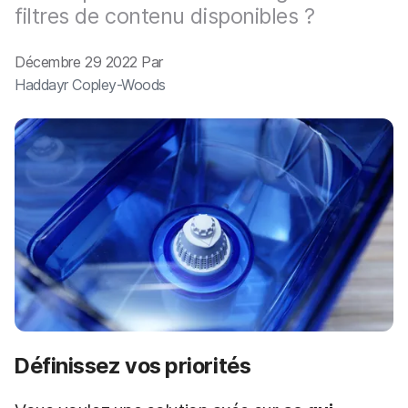
p
m
filtres de contenu disponibles ?
a
e
l
n
t
Décembre 29 2022 Par
Haddayr Copley-Woods
Définissez vos priorités