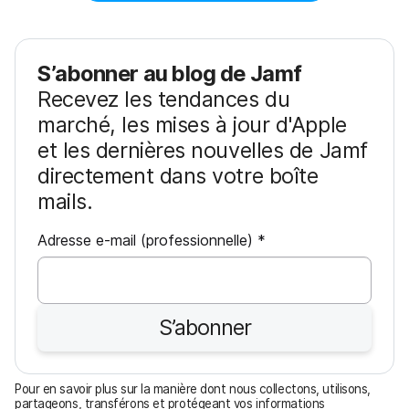
S’abonner au blog de Jamf
Recevez les tendances du
marché, les mises à jour d'Apple
et les dernières nouvelles de Jamf
directement dans votre boîte
mails.
O
Adresse e-mail (professionnelle)
*
b
l
i
S’abonner
g
a
t
Pour en savoir plus sur la manière dont nous collectons, utilisons,
o
partageons, transférons et protégeant vos informations