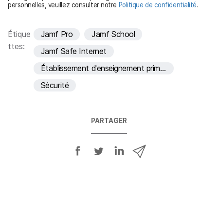
personnelles, veuillez consulter notre
Politique de confidentialité
.
i
r
e
Étique
Jamf Pro
Jamf School
ttes:
Jamf Safe Internet
Établissement d'enseignement primaire et secondaire
Sécurité
PARTAGER
P
P
P
P
a
a
a
a
r
r
r
r
t
t
t
t
a
a
a
a
g
g
g
g
e
e
e
e