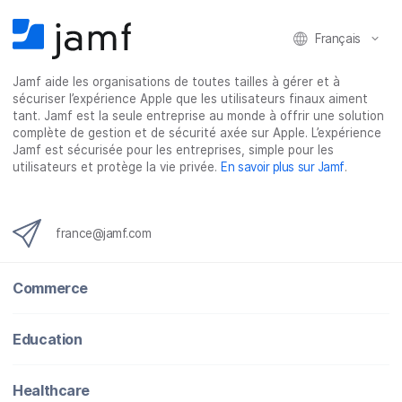
r
r
r
r
Français
s
s
s
p
u
u
u
a
Jamf aide les organisations de toutes tailles à gérer et à
r
r
r
r
sécuriser l’expérience Apple que les utilisateurs finaux aiment
F
T
L
e
tant. Jamf est la seule entreprise au monde à offrir une solution
a
w
i
-
complète de gestion et de sécurité axée sur Apple. L’expérience
c
i
n
m
Jamf est sécurisée pour les entreprises, simple pour les
utilisateurs et protège la vie privée.
En savoir plus sur Jamf
.
e
t
k
a
b
t
e
i
o
e
d
l
o
r
I
france@jamf.com
k
n
Commerce
Education
Healthcare