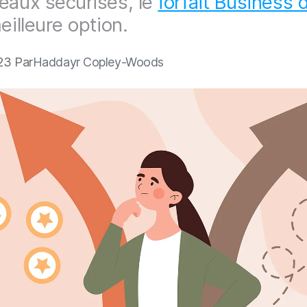
eaux sécurisés, le
forfait Business 
eilleure option.
23 Par
Haddayr Copley-Woods