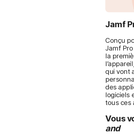
Jamf Pr
Conçu po
Jamf Pro 
la premiè
l’apparei
qui vont 
personnal
des appli
logiciels
tous ces 
Vous vo
and