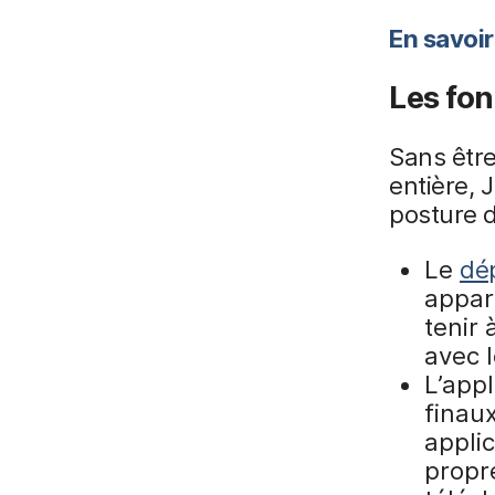
En savoir
Les fon
Sans être
entière, 
posture d
Le
dé
appare
tenir 
avec 
L’app
finaux
applic
propre