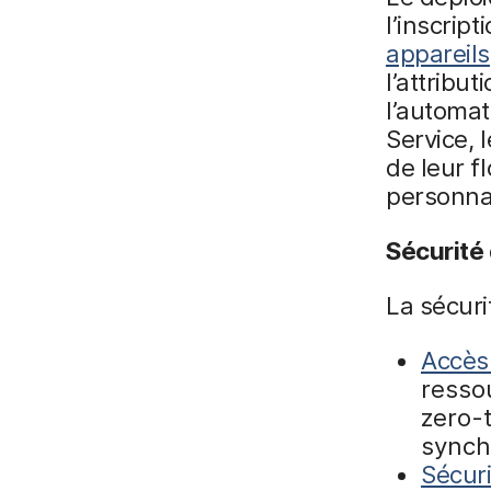
l’inscrip
appareils
l’attribu
l’automat
Service, 
de leur f
personnal
Sécurité
La sécuri
Accès
ressou
zero-t
synch
Sécur