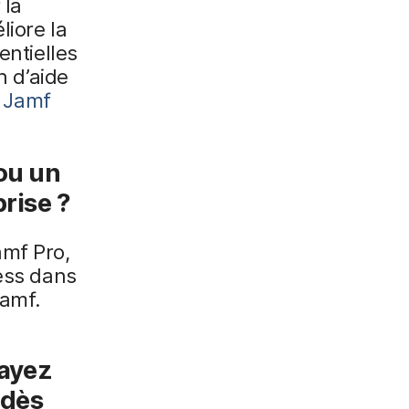
 la
liore la
entielles
n d’aide
s Jamf
 ou un
rise ?
amf Pro,
ness dans
Jamf.
sayez
 dès