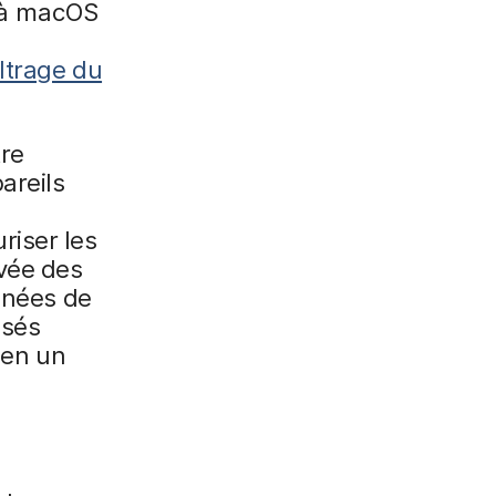
 à macOS
iltrage du
tre
areils
riser les
ivée des
onnées de
isés
 en un