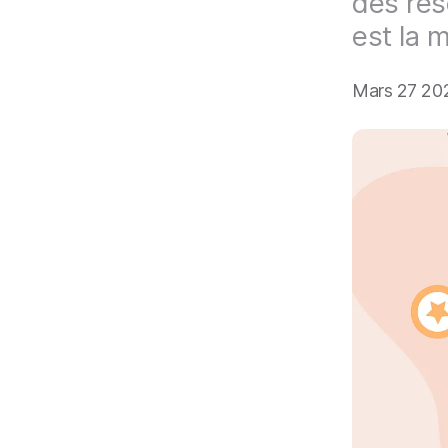
des rés
i
p
est la m
a
l
Mars 27 20