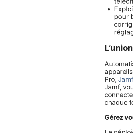
téléch
Exploi
pour b
corri
régla
L’union
Automatis
appareils
Pro,
Jamf
Jamf, vo
connectez
chaque te
Gérez vo
Le déplo