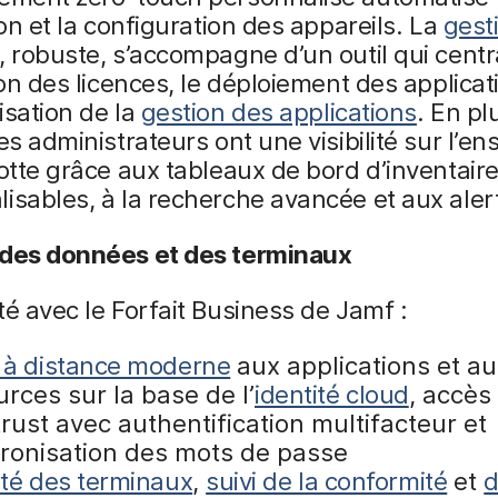
tion et la configuration des appareils. La
gest
, robuste, s’accompagne d’un outil qui centr
tion des licences, le déploiement des applicat
isation de la
gestion des applications
. En pl
les administrateurs ont une visibilité sur l’e
lotte grâce aux tableaux de bord d’inventair
isables, à la recherche avancée et aux aler
 des données et des terminaux
té avec le Forfait Business de Jamf :
 à distance moderne
aux applications et a
rces sur la base de l’
identité cloud
, accès
rust avec authentification multifacteur et
ronisation des mots de passe
ité des terminaux
,
suivi de la conformité
et
d