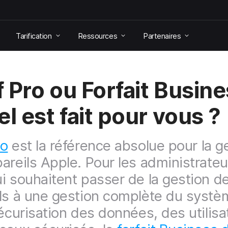
Tarification
Ressources
Partenaires
 Pro ou Forfait Busine
el est fait pour vous ?
ro
est la référence absolue pour la g
areils Apple. Pour les administrate
i souhaitent passer de la gestion d
ls à une gestion complète du systè
sécurisation des données, des utilisa