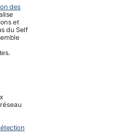
ion des
alise
ions et
us du Self
nsemble
e
tes.
ux
 réseau
étection