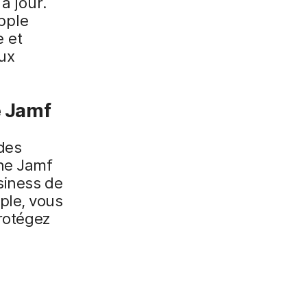
à jour.
Apple
e et
ux
de Jamf
 des
ine Jamf
usiness de
ple, vous
protégez