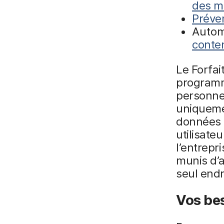
des m
Préve
Autom
conte
Le Forfai
programme
personne
uniqueme
données d
utilisate
l’entrepr
munis d’a
seul endr
Vos be