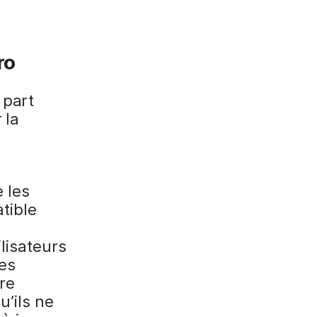
ro
 part
 la
e les
atible
lisateurs
des
re
u’ils ne