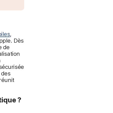
iles
,
pple. Dès
e de
lisation
n
 sécurisée
, des
réunit
tique ?