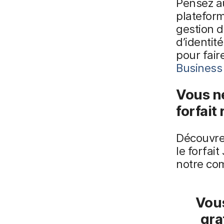
Pensez au
plateform
gestion d
d’identit
pour faire
Business
Vous ne
forfait
Découvrez
le forfai
notre com
Vous
gra