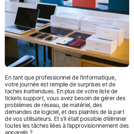
p
m
a
e
l
n
t
En tant que professionnel de l'informatique,
votre journée est remplie de surprises et de
taches inattendues. En plus de votre liste de
tickets support, vous avez besoin de gérer des
problèmes de réseau, de matériel, des
demandes de logiciel, et des plaintes de la part
de vos utilisateurs. Et s’il était possible d’éliminer
toutes les tâches liées à l’approvisionnement des
appareils ?