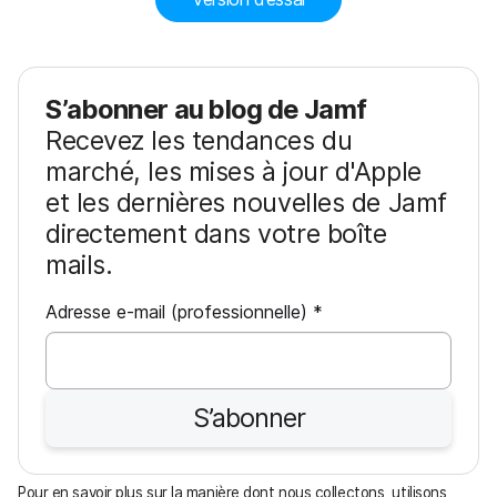
S’abonner au blog de Jamf
Recevez les tendances du
marché, les mises à jour d'Apple
et les dernières nouvelles de Jamf
directement dans votre boîte
mails.
O
Adresse e-mail (professionnelle)
*
b
l
i
S’abonner
g
a
t
Pour en savoir plus sur la manière dont nous collectons, utilisons,