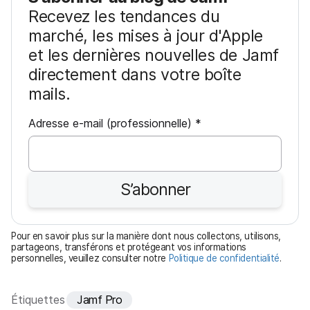
Recevez les tendances du
marché, les mises à jour d'Apple
et les dernières nouvelles de Jamf
directement dans votre boîte
mails.
O
Adresse e-mail (professionnelle)
*
b
l
i
S’abonner
g
a
t
Pour en savoir plus sur la manière dont nous collectons, utilisons,
o
partageons, transférons et protégeant vos informations
personnelles, veuillez consulter notre
Politique de confidentialité
.
i
r
e
Étiquettes
Jamf Pro