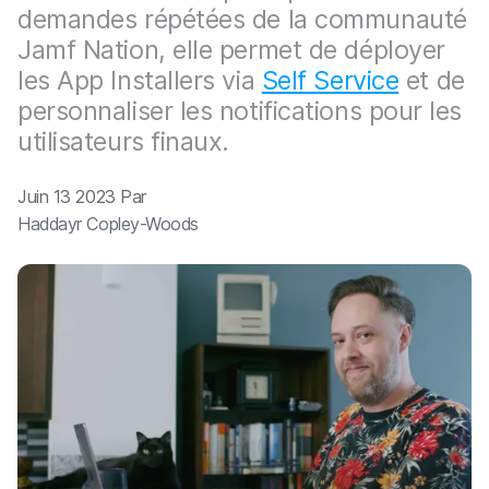
p
m
demandes répétées de la communauté
a
e
Jamf Nation, elle permet de déployer
l
n
t
les App Installers via
Self Service
et de
personnaliser les notifications pour les
utilisateurs finaux.
Juin 13 2023 Par
Haddayr Copley-Woods