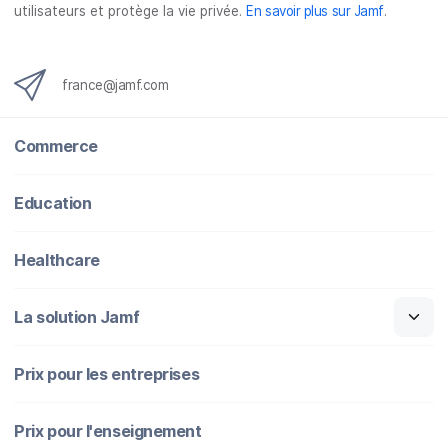
utilisateurs et protège la vie privée.
En savoir plus sur Jamf
.
e
t
k
a
b
t
e
i
o
e
d
l
o
r
I
france@jamf.com
k
n
Commerce
Education
Healthcare
La solution Jamf
Prix pour les entreprises
Prix pour l'enseignement