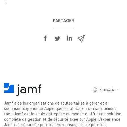
:
PARTAGER
P
P
P
P
a
a
a
a
r
r
r
r
t
t
t
t
a
a
a
a
g
g
g
g
e
e
e
e
r
r
r
r
Français
s
s
s
p
u
u
u
a
Jamf aide les organisations de toutes tailles à gérer et à
r
r
r
r
sécuriser l’expérience Apple que les utilisateurs finaux aiment
F
T
L
e
tant. Jamf est la seule entreprise au monde à offrir une solution
a
w
i
-
complète de gestion et de sécurité axée sur Apple. L’expérience
c
i
n
m
Jamf est sécurisée pour les entreprises, simple pour les