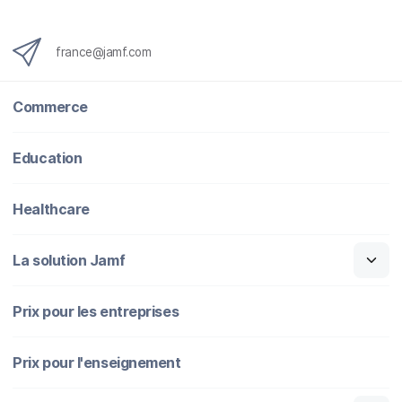
b
t
e
i
o
e
d
l
o
r
I
france@jamf.com
k
n
Commerce
Education
Healthcare
La solution Jamf
Prix pour les entreprises
Prix pour l'enseignement