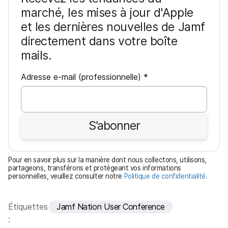
marché, les mises à jour d'Apple
et les dernières nouvelles de Jamf
directement dans votre boîte
mails.
O
Adresse e-mail (professionnelle)
*
b
l
i
S’abonner
g
a
t
Pour en savoir plus sur la manière dont nous collectons, utilisons,
o
partageons, transférons et protégeant vos informations
personnelles, veuillez consulter notre
Politique de confidentialité
.
i
r
e
Étiquettes
Jamf Nation User Conference
: