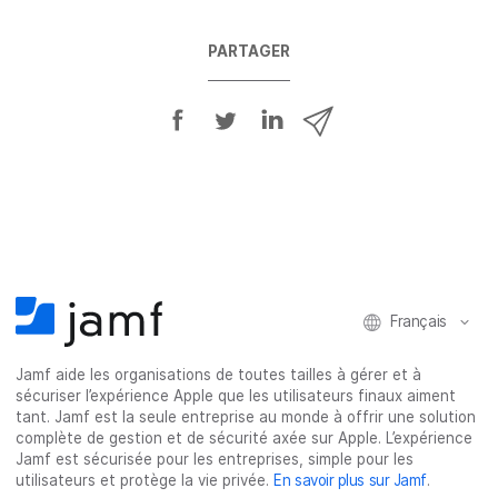
PARTAGER
P
P
P
P
a
a
a
a
r
r
r
r
t
t
t
t
a
a
a
a
g
g
g
g
e
e
e
e
r
r
r
r
Français
s
s
s
p
u
u
u
a
Jamf aide les organisations de toutes tailles à gérer et à
r
r
r
r
sécuriser l’expérience Apple que les utilisateurs finaux aiment
F
T
L
e
tant. Jamf est la seule entreprise au monde à offrir une solution
a
w
i
-
complète de gestion et de sécurité axée sur Apple. L’expérience
c
i
n
m
Jamf est sécurisée pour les entreprises, simple pour les
utilisateurs et protège la vie privée.
En savoir plus sur Jamf
.
e
t
k
a