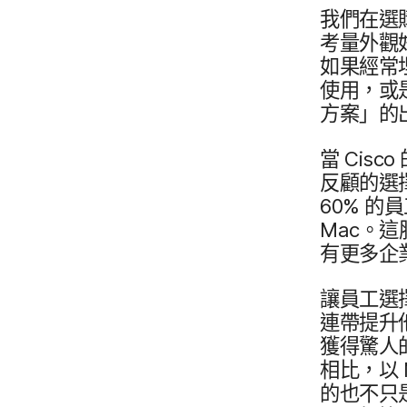
我們​在​選
考量​外​觀好
如果​經常​
使用，​或​
方案」​的
當
Cisco
反顧​的​選
60
%
的​員
Mac
。​這
有​更多​企
讓​員工​選
連帶​提升​
獲得​驚人​
相比，​以
的​也​不​只