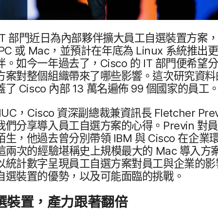
IT
部​門近日​為​內部​夥伴​擴大​員工​自選​裝置​方案，​
PC
或
Mac
，​並​預計​在​年底​為
Linux
系統​推出​更
伴。​如​今​一​年​過去​了，
Cisco
的
IT
部​門便​希望​分析
案​對​整​個​組織​帶來​了​哪些​影響。​這​次​研究​資料​
蓋​了
Cisco
內部
13
萬​名​遍佈
99
個​國家​的​員工
NUC
，
Cisco
資深​副總裁​兼​資訊長
Fletcher Pre
​我們​分享導入​員工​自選​方案​的​心得。
Previn
對​員
​陌生，​他​過去​曾​分別​帶領
IBM
與
Cisco
在​企業​
這​兩​次​的​經驗​堪​稱​史​上​規模​最​大​的
Mac
導入​方案
以​統計數​字​呈​現​員工​自選​方案​對​員工​與​企業​的​影
自​選​裝置​的​優勢，​以及​可能​面臨​的​挑戰。
選​裝置，​產力​跟​著​翻​倍