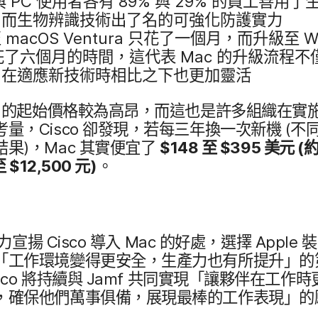
與
PC
使用​者​各​有
89
%
與
29
%
的​員工​善用​了​
而​生物​辨識​技術​出​了​名​的​可強化​防護​實力
至
macOS Ventura
只花​了​一​個​月，​而​升級​至
W
花​了​六​個​月​的​時間，​這​代表
Mac
的​升級​流程​不僅
在​適應​新​技術​時​相比​之​下​也​更​加靈​活
c
的​起始​價格​較​為​高昂，​而​這​也​是​許多​組織​在​實
​考量，
Cisco
卻​發現，​若​每​三​年​換​一​次​新機
(不同
結果)，
Mac
其​實​便宜​了
$
148
至
$
395
美元
(
至
$
12
,
500
元)
。
力​宣揚
Cisco
導入
Mac
的​好處，​選擇
Apple
裝
​「工作​環境​變得​更​安全，​生產力​也​有​所​提升」​的​
sco
將​持續​與
Jamf
共同​實現​「讓​夥伴​在​工作​時​
，​確保​他們​萬事​俱備，​展現​最棒​的​工作​表現」​