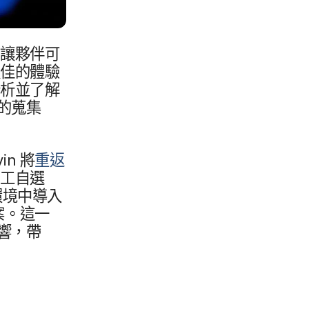
讓​夥伴​可​
佳​的​體驗​
​並​了​解​
的​蒐集​
。
vin
將
重返​
工​自選​
環境​中導入
。​這​一​
響，​帶​