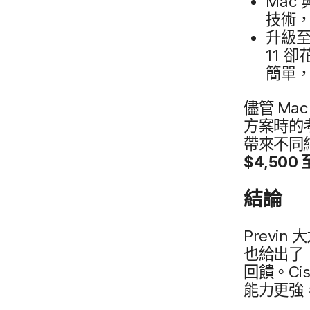
Mac
技術，​
升​級​
11
卻​
簡單，​
儘管
Ma
方案​時​的
帶來​不同​
$
4
,
500
結論
Previn
大
也​給​出​了
回饋。
Ci
能力​更​強