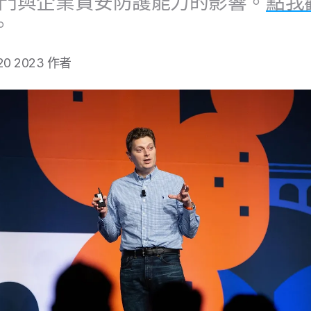
門​與​企業​資安​防護​能力​的​影響。
點​我​
。
 20 2023
作​者