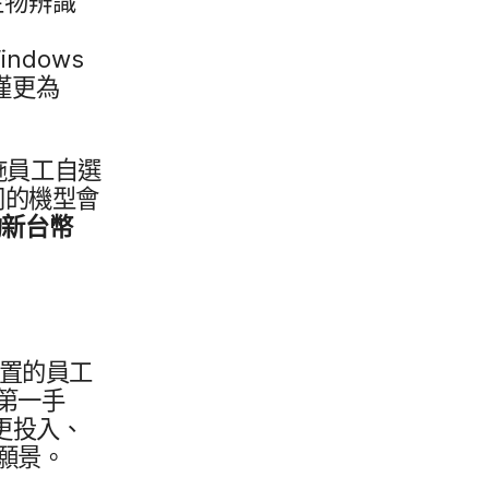
生物​辨識​
indows
​更​為​
施​員工​自選​
​的​機型​會​
約​新台幣
置​的​員工​
第一​手​
更​投入、​
的​願景。