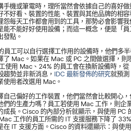
購​手機​或​筆電時，​理所​當然會​依據​自己​的​喜好​做
​不​好​看、​裝置​的​性能、​裝置​與​其他​品牌​的​相容​
埋怨​每​天​工作​都​會​用到​的​工具，​那勢​必會​影響​我
是​能​不能​好好​使用​設備；而​這​一​概念，​便是​「員
​出發點。
的​員工​可以​自行​選擇​工作用​的​設備​時，​他們​多半​
擇​了
Mac
。​如果​在
Mac
或
PC
之間​做​選擇，​則​現
工​使用
Mac
、
24
%
的​員工​會​在​換新​設備​時，​從
​股​趨勢​並​非​新​消息，
IDC
最​新​發佈​的​研究
就​預測，
業​使用​者​改選​用
Mac
。
擇​自己​偏好​的​工作​裝置，​他們​當然會​比較​開心，​但
他們​的​生產力​嗎？​員工​若​使用
Mac
工作，​則​企業
的​成長。
Cisco
的​內部分​析​就​顯示，​與​使用
PC
Mac
工作​的​員工​所​需​的
IT
支援​服務​下降​了
33
%
是​在
IT
支援​方面。
Cisco
的​資料​還​顯示：​與​使