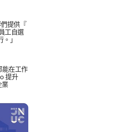
們​提供​『​
員工​自選​
進行。​」
​能​在​工作​
co
提升​
企業​