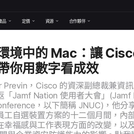
產品
定​價
資源
合作​夥伴
環境​中​的
Mac
：​讓
Cis
帶你​用數​字​看成效
r Previn
，
Cisco
的​資深​副總裁​兼​資​訊
返​「
Jamf Nation
使用​者​大會」​(
Jamf 
onference
，​以下​簡稱
JNUC
)，​他​分
員工​自選​裝置​方案​的​十二​個​月間，​內
在​幸福感​與​工作​表現​方面​的​改變，​以及