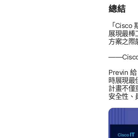
總結
「
Cisco
展現​最​棒
方案​之​際​
——
Cisc
Previn
給
時​展現​最
計畫​不​僅
安全性、​