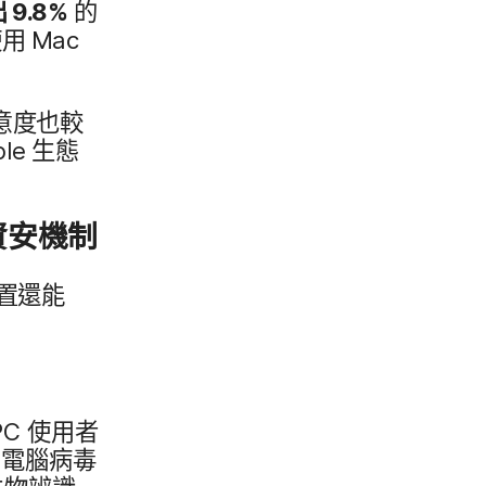
出
9
.
8
%
的​
使用
Mac
度​也​較​
ple
生態​
資安​機制
​還​能​
PC
使用​者​
的​電腦​病毒