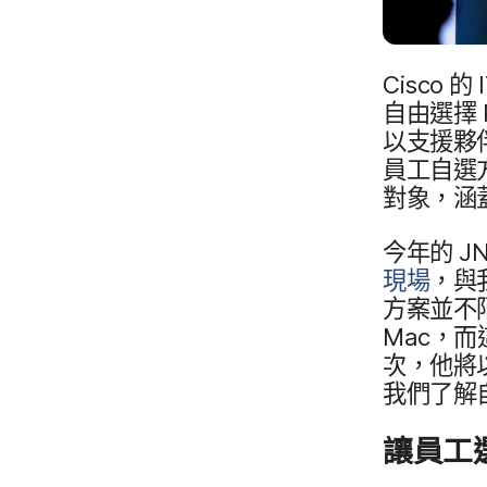
Cisco
的
自由​選擇
以​支援​夥
員工​自選​方
對象，​涵
今年​的
J
現場
，​與
方案​並​不
Mac
，​而​
次，​他​將​
我們​了​解
讓​員工​