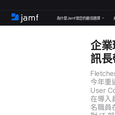
跳
為​什麼
Jamf
是​您​的​最佳​選擇
至
住
家
主
要
企業​
內
容
訊長​
Fletche
今年​重
User C
在​導入​
名​職員​