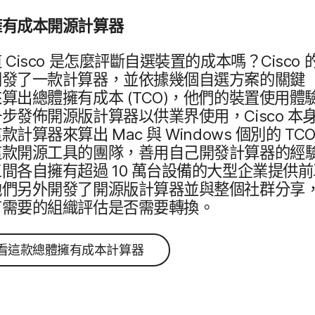
擁有​成本​開源​計算器
道
Cisco
是​怎麼​評斷​自選​裝置​的​成本​嗎？
Cisco
發​了​一款​計算器，​並​依據​幾​個​自選​方案​的​關鍵​
算出​總體​擁有​成本
(
TCO
)，​他們​的​裝置​使用​體驗
一步​發佈​開源版​計算器​以​供業界​使用，
Cisco
本​身
​款​計算器​來算出
Mac
與
Windows
個別​的
TC
​款​開源​工具​的​團隊，​善用​自己​開發​計​算器​的​經驗
間​各​自​擁有​超過
10
萬​台​設備​的​大型​企業​提供​前
們​另外​開發​了​開源​版​計算器​並​與​整個​社群​分享，
​需要​的​組織​評估​是否​需要​轉換。
看這款總體擁有成本計算器