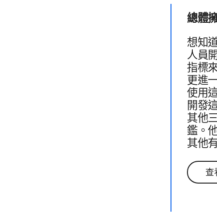
總體​
想​知
人員​開
指標來
更​進
使用​這
開發​這
其他​三
鑑。​他
其他​有
查