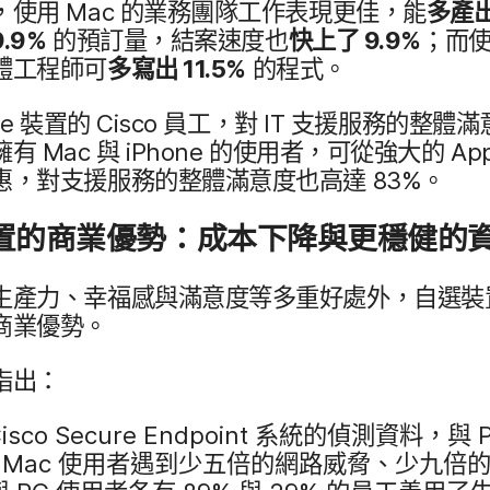
，​使用
Mac
的​業務​團隊​工作​表現​更佳，​能
多​產
9
.
9
%
的​預訂​量，​結案​速度​也
快​上​了
9
.
9
%
；​而​
體​工程師​可
多​寫出
11
.
5
%
的​程式。
le
裝置​的
Cisco
員工，​對
IT
支援​服務​的​整體​滿意
​擁有
Mac
與
iPhone
的​使用​者，​可​從​強大​的
Ap
惠，​對​支援​服務​的​整體​滿意度​也​高達
83
%。
​的​商業​優勢：​成本​下降​與​更穩健​的​
生​產力、​幸福感​與​滿意度​等​多​重好​處外，​自選​裝置
​商業​優勢。
​指出：
isco Secure Endpoint
系統​的​偵測​資料，​與
，
Mac
使用​者​遇到​少​五​倍​的​網路​威脅、​少​九​倍​