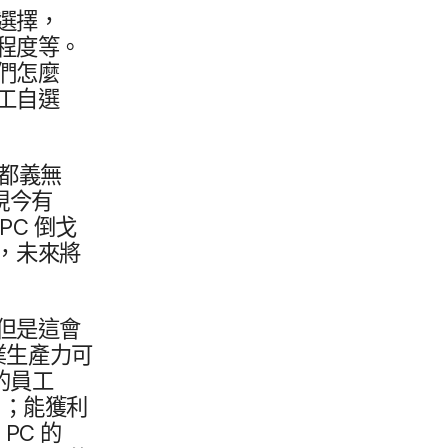
​選擇，​
程度​等。​
們​怎麼​
工​自選​
都​義無​
​今​有
PC
倒戈
​未來​將​
是​這​會​
​生產力​可​
的​員工​
​；​能​獲利​
用
PC
的​