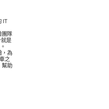
的
IT
​團隊​
​就是​
O
。​
，​為​
車​之​
​幫助​