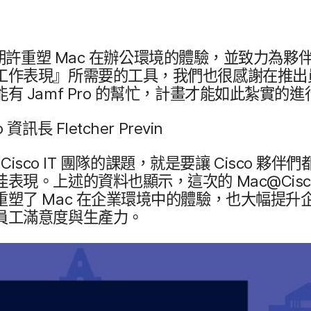
期​許重塑
Mac
在​辦公環境​的​體驗，​並​致力​為​夥伴
​工作​表現』所​需要​的​工具，​我們​也​很​感謝​在​推出​
能​有
Jamf Pro
的​幫忙，​計畫​才​能​如​此​紮實​的​
o
資訊長
Fletcher Previn
Cisco IT
團隊​的​課題，​就是​要​讓
Cisco
夥伴們​都
佳​表現。​上述​的​資料​也​顯示，​這​次​的
Mac
@
Cis
​重塑​了
Mac
在​企業​環境​中​的​體驗，​也​大幅​提升​
員工​滿意度​與​生產力。