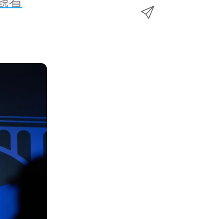
觀​看​
e
透
w
至
b
過
i
L
o
E
t
i
o
m
t
n
k
a
e
k
i
r
e
l
d
分
I
享
n