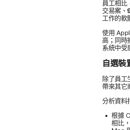
員工​相比
交易案、
工作​的​軟
使用
App
高；​同時
系統​中​受
自選​裝置
除了​員工​
帶來​其​它
分析​資料
根據
C
相比