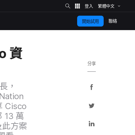
網
站
繁體​中文
搜
尋
聯絡
開始​試用
co
資​
分享
長，​
分
享
Nation
分
享
Cisco
至
享
部
13
萬​
F
分
​此​方案​
a
至
享
c
T