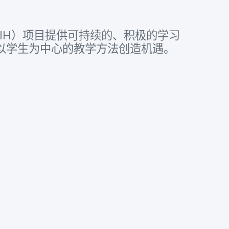
IH
）​项目​提供​可​持续​的、​积极​的​学习​
以​学生​为​中心​的​教学​方法​创造​机遇。