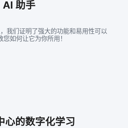
用
AI
助​手
，​我们​证明​了​强大​的​功能​和​易用性​可以​
​您​如何​让​它​为​你​所​用！
中心​的​数字化​学习