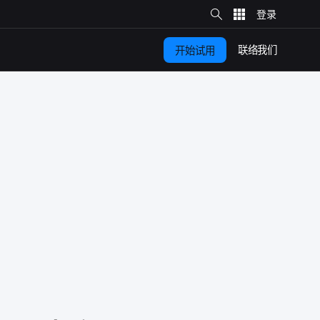
站
内
搜
索
联络​我们
开始​试用