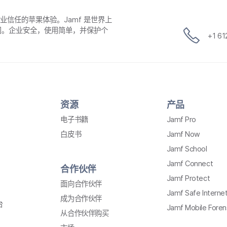
​企业​信任​的​苹果​体验。
Jamf
是​世界​上​
公司。​企业​安全，​使用​简单，​并​保护​个​
+
1 6
资源
产品
电子​书籍
Jamf Pro
白皮​书
Jamf Now
Jamf School
Jamf Connect
合作​伙伴
Jamf Protect
面​向​合作​伙伴
Jamf Safe Interne
成为​合作​伙伴
台
Jamf Mobile Foren
从​合作​伙伴​购买