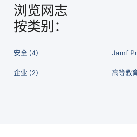
浏览​网志
按​类别：
安全
(
4
)
Jamf P
企业
(
2
)
高​等​教