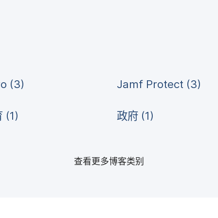
ro
(
3
)
Jamf Protect
(
3
)
育
(
1
)
政府
(
1
)
查​看​更​多​博客​类​别