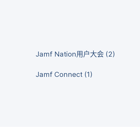
Jamf Nation
用​户​大会
(
2
)
Jamf Connect
(
1
)