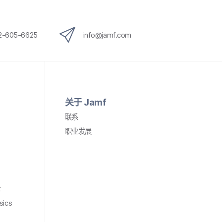
12-605-6625
info
@
jamf
.
com
关于
Jamf
联系
职业​发展
t
sics