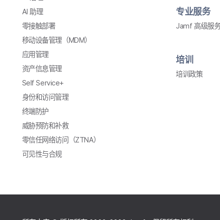
专业​服务
AI
助理
零接触部署
Jamf
高级​服
移动​设备​管理​（
MDM
）
应用​管理
培训
资产​信息​管理
培训​政策
Self Service
+
身份​和​访问​管理
终端​防护
威​胁​预防​和​补救
零信任​网络​访问​（
ZTNA
）
可​见性​与​合规