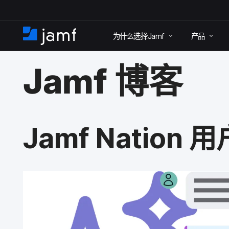
跳
为什么​选择
Jamf
产品
至
首
主
页
Jamf
博客
要
内
容
Jamf Nation
用​