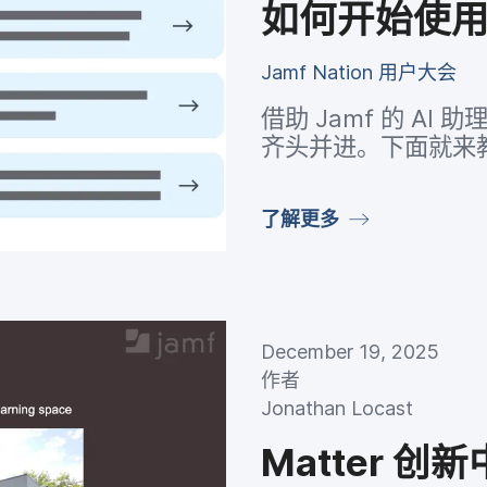
如何​开始​使
Jamf Nation
用​户​大会
借助
Jamf
的
AI
助理
齐头​并进。​下面​就​来​教
了解​更​多
December 19
,
2025
作者
Jonathan Locast
Matter
创新​