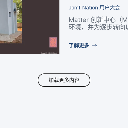
Jamf Nation
用​户​大会
Matter
创新​中心​（
M
环境，​并​为​逐步​转向​
了解​更​多
加载更多内容