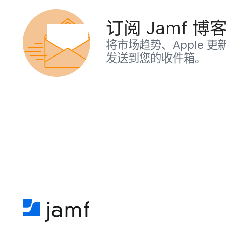
订阅
Jamf
博
将​市场​趋势、
Apple
更新
发送​到​您​的​收件​箱。