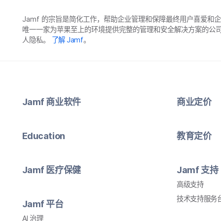
Jamf
的​宗旨​是​简化​工作，​帮助​企业​管理​和​保障​最​终​用​户​喜爱​和
唯​一​一​家​为​苹果​至​上​的​环境​提供​完整​的​管理​和​安全​解决​方案​的​
人​隐私。
了解
Jamf
。
Jamf
商业​软件
商业定​价
Education
教育定​价
Jamf
医​疗​保健
Jamf
支持
高级​支持
技术​支持​服务​
Jamf
平台
AI
治理