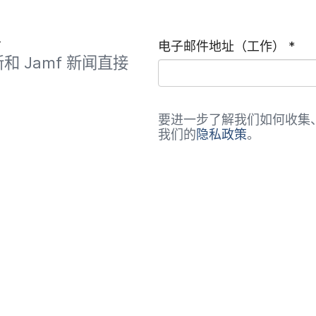
客
电子​邮件​地址​（工作）
*
​和
Jamf
新闻​直接​
要​进一步​了解​我们​如何​收集、
我们​的
隐私​政策
。