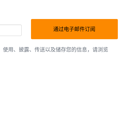
必
通过电子邮件订阅
须
​使用、​披露、​传送​以及​储存您​的​信息，​请​浏览​
填
写