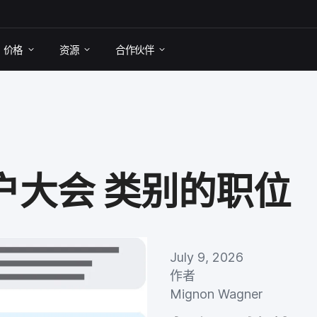
价格
资源
合作​伙伴
户​大会
类别​的​职位
July 9
,
2026
作者
Mignon Wagner