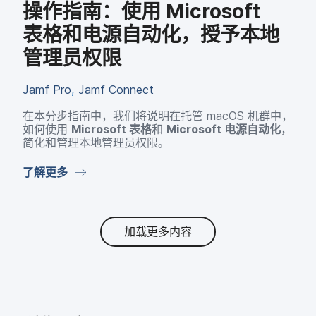
操作​指南：​使用
Microsoft
表格​和​电源​自动化，​授予​本​地​
管理员​权限
Jamf Pro
,
Jamf Connect
在​本分步​指南​中，​我们​将​说明​在​托管
macOS
机群​中，​
如何​使用
Microsoft
表格
和
Microsoft
电源​自动化
，​
简化​和​管理​本​地​管理员​权限。
了解​更​多
加载更多内容