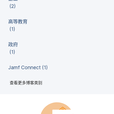
(
2
)
高​等​教育
(
1
)
政府
(
1
)
Jamf Connect
(
1
)
查​看​更​多​博客​类​别