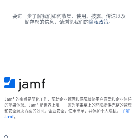
要​进一步​了解​我们​如何​收集、​使用、​披露、​传送​以及​
储存您​的​信息，​请​浏览​我们​的
隐私​政策
。
Jamf
的​宗旨​是​简化​工作，​帮助​企业​管理​和​保障​最​终​用​户​喜爱​和​企业​信任​
的​苹果​体验。
Jamf
是​世界​上​唯​一​一​家​为​苹果​至​上​的​环境​提供​完整​的​管理​
和​安全​解决​方案​的​公司。​企业​安全，​使用​简单，​并​保护​个​人​隐私。
了解
Jamf
。