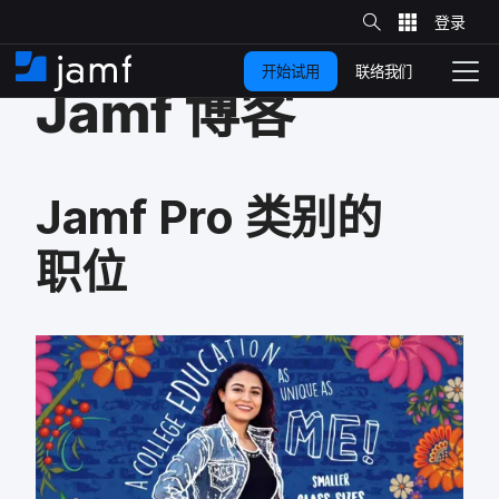
站
跳
内
搜
联络我们
开始试用
至
首
拨
索
Jamf
博客
动
主
页
导
要
览
内
Jamf Pro
类别​的​
容
职位