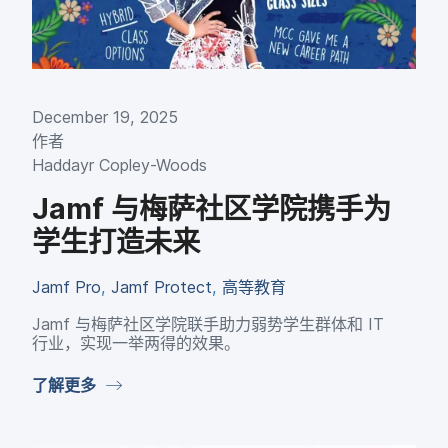
December 19
,
2025
作者
Haddayr Copley-Woods
Jamf
与​梅萨社区​学院​携手​为​
学生​打造​未来
Jamf Pro
,
Jamf Protect
,
高​等​教育
Jamf
与​梅萨社区​学院​联手助力​弱势学生​群体​和
IT
行业，​实现​一​举​两​得​的​效果。
了解​更​多