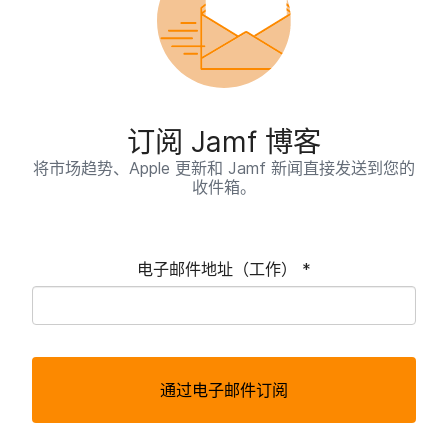
订阅
Jamf
博客
将​市场​趋势、
Apple
更新​和
Jamf
新闻​直接​发送​到​您​的​
收件​箱。
电子​邮件​地址​（工作）
*
必
须
通过电子邮件订阅
填
写