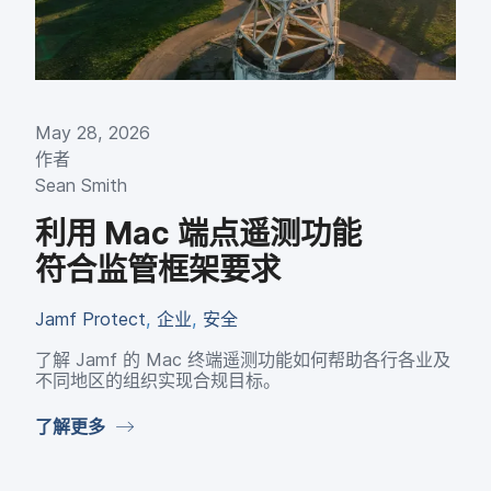
May 28
,
2026
作者
Sean Smith
利用
Mac
端点​遥测功​能​
符合监管框架​要求
Jamf Protect
,
企业
,
安全
了解
Jamf
的
Mac
终端​遥测​功能​如何​帮助​各​行​各业​及​
不同​地区​的​组织​实现​合规目标。
了解​更​多