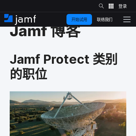
站
跳
内
搜
联络我们
开始试用
至
首
拨
索
Jamf
博客
动
主
页
导
要
览
内
Jamf Protect
类别​
容
的​职位