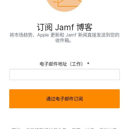
订阅
Jamf
博客
将​市场​趋势、
Apple
更新​和
Jamf
新闻​直接​发送​到​您​的​
收件​箱。
电子​邮件​地址​（工作）
*
必
须
通过电子邮件订阅
填
写