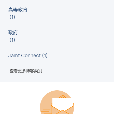
高​等​教育
(
1
)
政府
(
1
)
Jamf Connect
(
1
)
查​看​更​多​博客​类​别