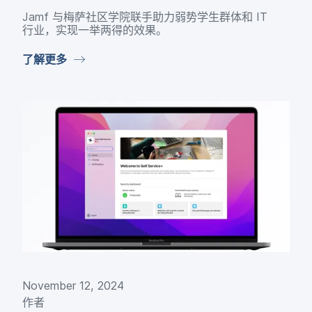
Jamf
与​梅萨社区​学院​联手助力​弱势学生​群体​和
IT
行业，​实现​一​举​两​得​的​效果。
了解​更​多
November 12
,
2024
作者