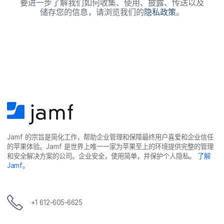
要​进一步​了解​我们​如何​收集、​使用、​披露、​传送​以及​
储存您​的​信息，​请​浏览​我们​的
隐私​政策
。
Jamf
的​宗旨​是​简化​工作，​帮助​企业​管理​和​保障​最​终​用​户​喜爱​和​企业​信任​
的​苹果​体验。
Jamf
是​世界​上​唯​一​一​家​为​苹果​至​上​的​环境​提供​完整​的​管理​
和​安全​解决​方案​的​公司。​企业​安全，​使用​简单，​并​保护​个​人​隐私。
了解
Jamf
。
+
1 612-605-6625