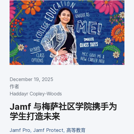
December 19
,
2025
作者
Haddayr Copley-Woods
Jamf
与​梅萨社区​学院​携手​为​
学生​打造​未来
Jamf Pro
,
Jamf Protect
,
高​等​教育