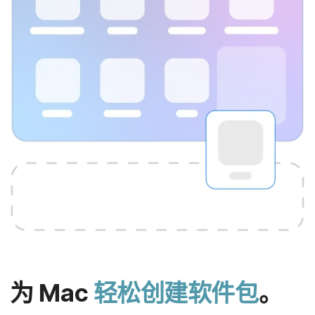
为
Mac
轻松​创建​软​件​包
。