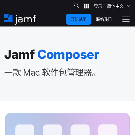
站
简体​中文
跳
内
搜
联络我们
开始试用
至
首
拨
索
动
主
页
导
要
览
Jamf
Composer
内
容
一​款
Mac
软件​包​管理器。