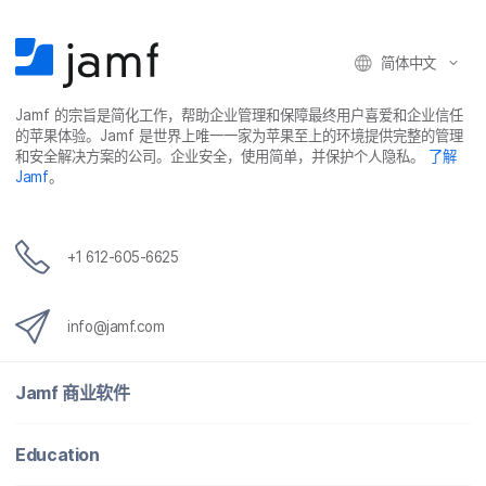
简体​中文
Jamf
的​宗旨​是​简化​工作，​帮助​企业​管理​和​保障​最​终​用​户​喜爱​和​企业​信任​
的​苹果​体验。
Jamf
是​世界​上​唯​一​一​家​为​苹果​至​上​的​环境​提供​完整​的​管理​
和​安全​解决​方案​的​公司。​企业​安全，​使用​简单，​并​保护​个​人​隐私。
了解
Jamf
。
+
1 612-605-6625
info
@
jamf
.
com
Jamf
商业​软件
Education