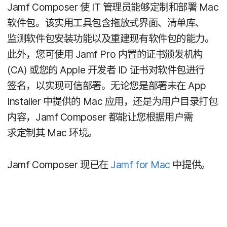
Jamf Composer
使
IT
管理员​能够​定制​和​部署
Mac
软​件​包。​该​实用​工具​包含​拖​放式​界面、​清单库、​
监测​软件​包​安装功能​以及​重建现​有​软件​包​的​能力。​
此外，​您​可​使用
Jamf Pro
内置​的​证书​颁​发​机构
(
CA
)
或​您​的
Apple
开发者
ID
证​书​对​软件​包​进行​
签名，​以​实现​可信​部署。​无论​您​是​部署​未​在
App
Installer
中​提供​的
Mac
应用，​还是​为​用户​目录​打​包​
内容，
Jamf Composer
都​能​让​您​根据​用户​需​
求定制其
Mac
环境。
Jamf Composer
现​已​在
Jamf for Mac
中​提供。