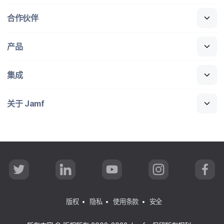
合作​伙伴
产品
集成
关于
Jamf
T
L
Y
I
F
w
i
o
n
a
i
n
u
s
c
t
k
T
t
e
t
e
u
a
b
版权
隐私
使用条款
安全
e
d
b
g
o
r
I
e
r
o
n
a
k